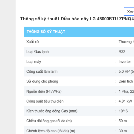
Xe
Thông số kỹ thuật Điều hòa cây LG 48000BTU ZPNQ4
Điều
hòa
cây
LG
48000BTU
ZPNQ48GT3A0
1
chiều,
g
lạnh
nhanh,
model
2023
phù
hợp
cho
không
gian
rộn
1.
Giới
thiệu
sản
phẩm
là
dòng
điều
hòa
cây
công
suất
lớn
mới
LG
ZPNQ48GT3A0
gian
có
diện
tích
rộng
như
văn
phòng,
showroom,
sảnh
nhà
h
,
rất
tiện
lợi
khi
lắp
đặt
tại
các
nguồn
điện
1
pha
phổ
thông
Với
,
sử
dụng
,
công
suất
48.000
BTU
môi
chất
lạnh
R32
kiệm
điện
năng
và
thân
thiện
môi
trường.