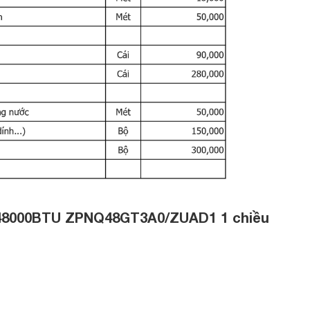
u
trắng
 48000BTU ZPNQ48GT3A0/ZUAD1 1 chiều
n
t