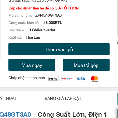
Cấp cho dự án liên hệ để có GIÁ TỐT HƠN
Mã sản phẩm:
ZPNQ48GT3A0
Công suất/ kích cỡ:
48.000BTU
Đặc điểm :
1 Chiều inverter
Xuất xứ:
Thái Lan
Thêm vào giỏ
Mua ngay
Mua trả góp
Chấp nhận thanh toán
Ỹ THUẬT
BẢNG GIÁ LẮP ĐẶT
Q48GT3A0
–
Công
Suất
Lớn,
Điện
1