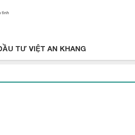
iện
1
pha)
 tình
c
nắng
gắt
ĐẦU TƯ VIỆT AN KHANG