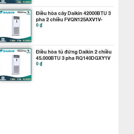
Điều hòa cây Daikin 42000BTU 3
pha 2 chiều FVQN125AXV1V-
0 ₫
RQ125DGXY1V
Điều hòa tủ đứng Daikin 2 chiều
45.000BTU 3 pha RQ140DGXY1V
0 ₫