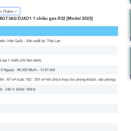
m Thêm
8GT3A0/ZUAD1 1 chiều gas R32 [Model 2023]
as
R32,
điện
1
pha –
công
suất
lớn,
vận
hành
ổn
định,
làm
g.
nhất
2023
từ
thương
hiệu
LG,
thiết
kế
dành
riêng
cho
những
không
àng,
hội
trường...
Sản
phẩm
nổi
bật
với
khả
năng
vận
hành
bằng
khu
dân
cư,
công
trình
thương
mại
vừa
và
nhỏ.
dòng
máy
này
mang
lại
hiệu
quả
làm
lạnh
mạnh
mẽ,
đồng
thời
tiết