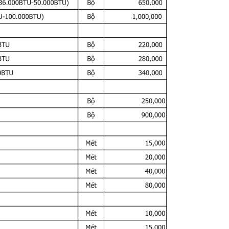
g
gian
từ
hiện
đại
đến
cổ
điển.
Có
thể
lắp
ở
các
vị
trí
góc
phòng,
sát
,
đặc
biệt
phù
hợp
với
khí
hậu
nóng
ẩm
hoặc
mòn,
chống
gỉ
sét