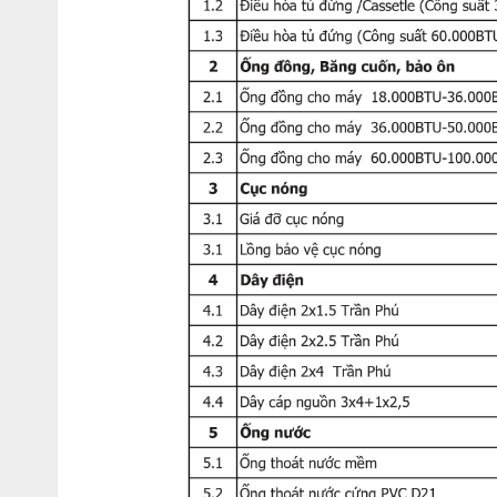
Kiểu
dáng
tủ
đứng,
mặt
trước
tinh
tế,
dễ
kết
hợp
với
các
khôn
tường
hoặc
giữa
không
gian
mở
mà
vẫn
đảm
bảo
thẩm
mỹ.
Dàn
tản
nhiệt
chống
ăn
mòn –
Độ
bền
cao
Trang
bị
lớp
phủ
GoldFin
cho
dàn
tản
nhiệt,
giúp
chống
ăn
khu
vực
gần
biển.
3.
Thông
số
kỹ
thuật
cơ
bản
Thông
số
Chi
tiết
Model
LG
ZPNQ48GT3A0
Loại
Điều
hòa
cây (
tủ
đứng),
1
chiều
Công
suất
lạnh
48.000
BTU (
khoảng
5.5
HP)
Điện
áp
1
pha –
220V /
50Hz
Môi
chất
lạnh
Gas
R32
Diện
tích
làm
lạnh
phù
hợp
70 –
80
m²
Công
nghệ
Làm
lạnh
nhanh,
tiết
kiệm
điện