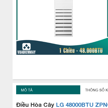
MÔ TẢ
THÔNG SỐ K
Điều
Hòa
Cây
LG
48000BTU
ZPN