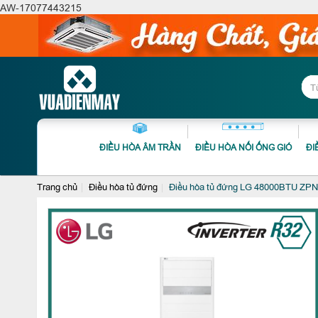
AW-17077443215
ĐIỀU HÒA ÂM TRẦN
ĐIỀU HÒA NỐI ỐNG GIÓ
ĐI
Trang chủ
Điều hòa tủ đứng
Điều hòa tủ đứng LG 48000BTU ZP