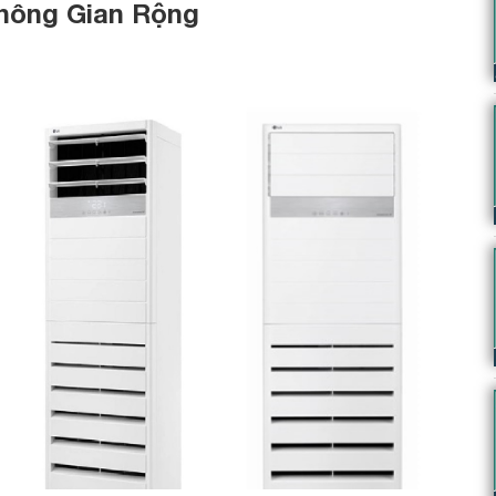
hông
Gian
Rộng