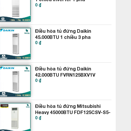
0 ₫
APNQ48GT3E4-AUUQ48GH4
Điều hòa tủ đứng Daikin
45.000BTU 1 chiều 3 pha
0 ₫
FVRN140BXV1V RR140DBXY1V
Điều hòa tủ đứng Daikin
42.000BTU FVRN125BXV1V
0 ₫
RR125DBXY1V
Điều hòa tủ đứng Mitsubishi
Heavy 45000BTU FDF125CSV-S5-
0 ₫
FDC125CSV-S5