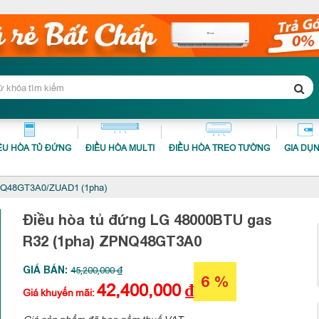
ỀU HÒA TỦ ĐỨNG
ĐIỀU HÒA MULTI
ĐIỀU HÒA TREO TƯỜNG
GIA DỤ
NQ48GT3A0/ZUAD1 (1pha)
Điều hòa tủ đứng LG 48000BTU gas
R32 (1pha)
ZPNQ48GT3A0
GIÁ BÁN:
45,200,000 ₫
6 %
42,400,000
₫
Giá khuyến mãi:
Giá sản phẩm đã bao gồm thuế VAT