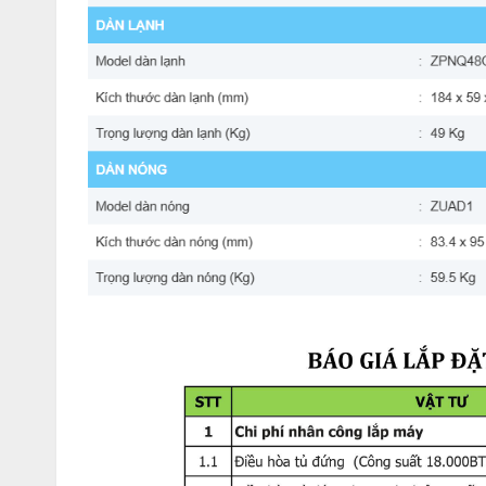
2.
Tính
năng
nổi
bật
Công
suất
lớn
48.000
BTU –
Làm
mát
khô
Khả
năng
làm
lạnh
mạnh
mẽ,
phù
hợp
cho
các
không
gian
có
nhà
hàng,
trung
tâm
đào
tạo
hoặc
showroom.
Vận
hành
bằng
nguồn
điện
1
pha –
Dễ
dàn
Khác
với
nhiều
dòng
máy
công
suất
cao
yêu
cầu
điện
3
pha,
triển
khai
ở
các
hộ
gia
đình,
tòa
nhà
văn
phòng
nhỏ
và
khu
dâ
Môi
chất
lạnh
R32 –
Làm
lạnh
sâu,
tiết
kiệ
R32
là
loại
gas
lạnh
thế
hệ
mới,
có
hiệu
suất
làm
lạnh
cao
hơn
so
với
các
dòng
gas
cũ.
kiệm
điện
năng
đáng
kể
Làm
lạnh
nhanh,
thổi
gió
xa,
đều
khắp
phò
Thiết
kế
miệng
gió
rộng
cùng
cánh
đảo
chiều
tự
động
giúp
ph
tăng
cảm
giác
dễ
chịu
trong
không
gian.
Thiết
kế
sang
trọng,
phù
hợp
nhiều
khôn