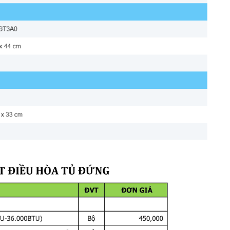
ng
gian
rộng
70–
80m²
diện
tích
lớn,
trần
cao
hoặc
khu
vực
đông
người
như
phòng
họp,
g
lắp
đặt
,
giúp
dễ
dàng
LG
ZPNQ48GT3A0
sử
dụng
điện
1
pha
220V
n
cư
mà
không
cần
nâng
cấp
hệ
thống
điện.
m
điện
,
ít
hao
hụt
và
ít
gây
tác
động
đến
môi
trường,
đồng
thời
giúp
tiết
ng
ân
phối
luồng
khí
lạnh
xa
và
đồng
đều,
hạn
chế
điểm
chết
nhiệt
độ,
g
gian
nội
thất