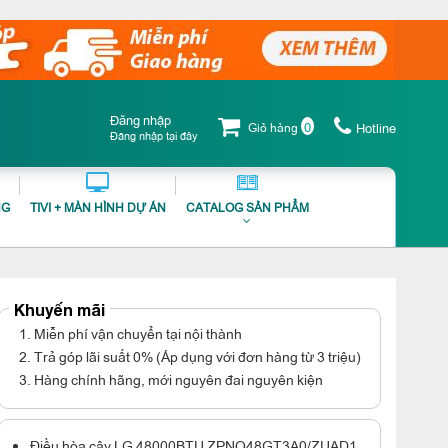
Đăng nhập
0
Giỏ hàng
Hotline
Đăng nhập tại đây
NG
TIVI + MÀN HÌNH DỰ ÁN
CATALOG SẢN PHẨM
Khuyến mãi
1. Miễn phí vận chuyển tại nội thành
2. Trả góp lãi suất 0% (Áp dụng với đơn hàng từ 3 triệu)
3. Hàng chính hãng, mới nguyên đai nguyên kiện
Điều hòa cây LG 48000BTU ZPNQ48GT3A0/ZUAD1