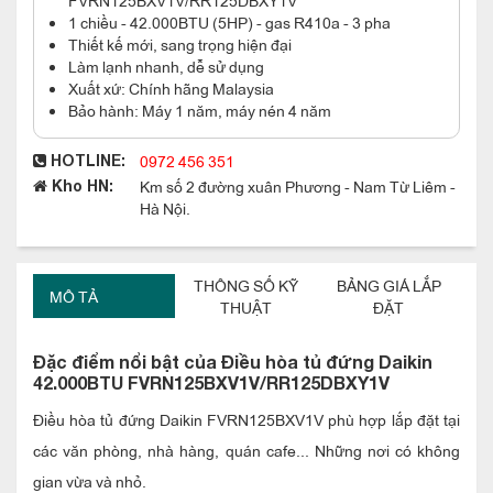
1 chiều - 42.000BTU (5HP) - gas R410a - 3 pha
Thiết kế mới, sang trọng hiện đại
Làm lạnh nhanh, dễ sử dụng
Xuất xứ: Chính hãng Malaysia
Bảo hành: Máy 1 năm, máy nén 4 năm
0972 456 351
HOTLINE:
Km số 2 đường xuân Phương - Nam Từ Liêm -
Kho HN:
Hà Nội.
THÔNG SỐ KỸ
BẢNG GIÁ LẮP
MÔ TẢ
THUẬT
ĐẶT
Đặc điểm nổi bật của Điều hòa tủ đứng Daikin
42.000BTU FVRN125BXV1V/RR125DBXY1V
Điều hòa tủ đứng Daikin FVRN125BXV1V phù hợp lắp đặt tại
các văn phòng, nhà hàng, quán cafe... Những nơi có không
gian vừa và nhỏ.