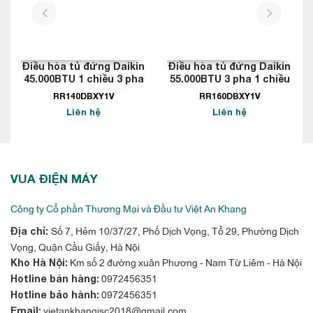
prev
next
Điều hòa tủ đứng Daikin
Điều hòa tủ đứng Daikin
45.000BTU 1 chiều 3 pha
55.000BTU 3 pha 1 chiều
FVRN140BXV1V
FVRN160BXV1V
RR140DBXY1V
RR160DBXY1V
Liên hệ
Liên hệ
VUA ĐIỆN MÁY
Công ty Cổ phần Thương Mại và Đầu tư Việt An Khang
Số 7, Hẻm 10/37/27, Phố Dịch Vọng, Tổ 29, Phường Dịch
Địa chỉ:
Vọng, Quận Cầu Giấy, Hà Nội
Km số 2 đường xuân Phương - Nam Từ Liêm - Hà Nội
Kho Hà Nội:
0972456351
Hotline bán hàng:
0972456351
Hotline bảo hành:
vietankhangjsc2018@gmail.com
Email: