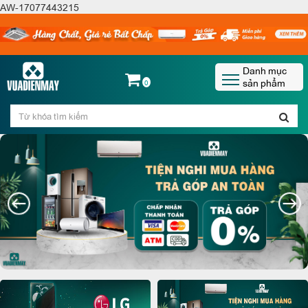
AW-17077443215
Danh mục
sản phẩm
0