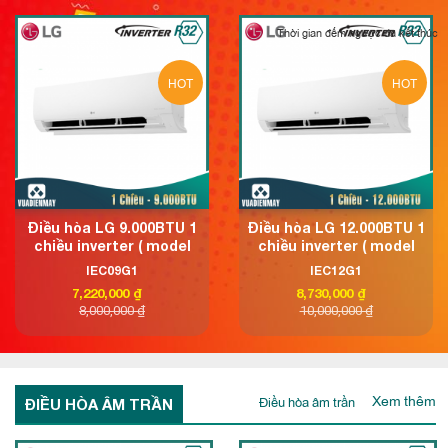
Thời gian đếm ngược đã kết thúc
HOT
HOT
Điều hòa LG 9.000BTU 1
Điều hòa LG 12.000BTU 1
chiều inverter ( model
chiều inverter ( model
2025)
2025)
IEC09G1
IEC12G1
7,220,000 ₫
8,730,000 ₫
8,000,000 ₫
10,000,000 ₫
Xem thêm
Điều hòa âm trần
ĐIỀU HÒA ÂM TRẦN