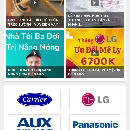
LẮP ĐẶT ĐIỀU HÒA TREO
QUY TRÌNH LẮP ĐẶT ĐIỀU HÒA
TƯỜNG LG ĐƠN GIẢN VÀ
TREO TƯỜNG | VUA ĐIỆN MÁY
NHANH...
NHÀ TÔI BA ĐỜI TRỊ NẮNG
THÁNG LG - ƯU ĐÃI MÊ LY | VUA
NÓNG | VUA ĐIỆN MÁY
ĐIỆN MÁY