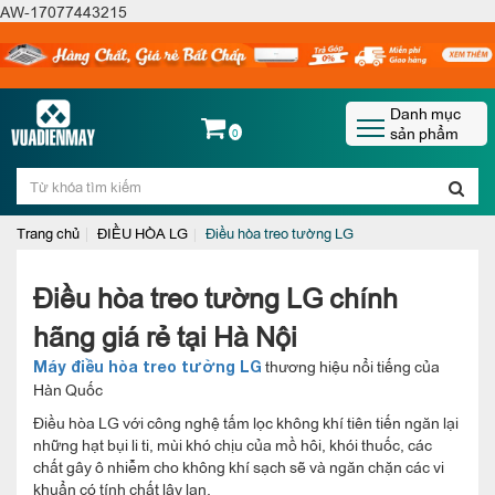
AW-17077443215
Danh mục
sản phẩm
0
Trang chủ
ĐIỀU HÒA LG
Điều hòa treo tường LG
Điều hòa treo tường LG chính
hãng giá rẻ tại Hà Nội
thương hiệu nổi tiếng của
Máy điều hòa treo tường LG
Hàn Quốc
Điều hòa LG với công nghệ tấm lọc không khí tiên tiến ngăn lại
những hạt bụi li ti, mùi khó chịu của mồ hôi, khói thuốc, các
chất gây ô nhiễm cho không khí sạch sẽ và ngăn chặn các vi
khuẩn có tính chất lây lan.