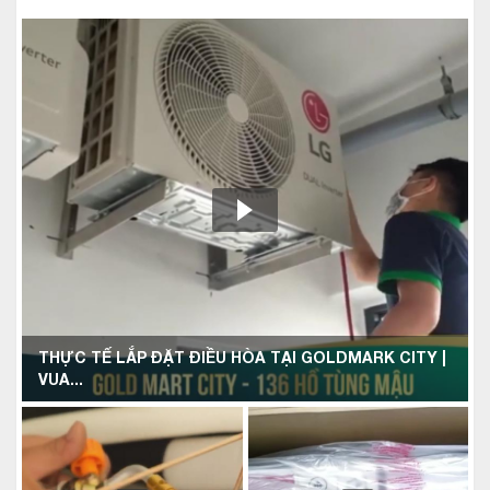
THỰC TẾ LẮP ĐẶT ĐIỀU HÒA TẠI GOLDMARK CITY |
VUA...