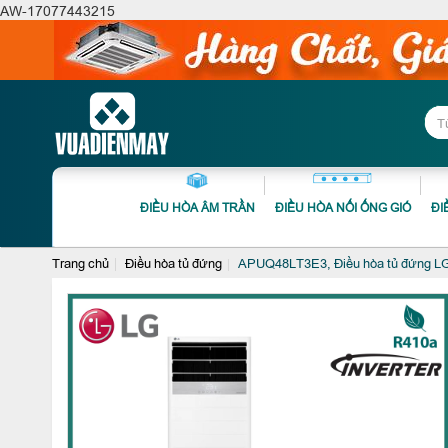
AW-17077443215
ĐIỀU HÒA ÂM TRẦN
ĐIỀU HÒA NỐI ỐNG GIÓ
ĐI
Trang chủ
Điều hòa tủ đứng
APUQ48LT3E3, Điều hòa tủ đứng LG