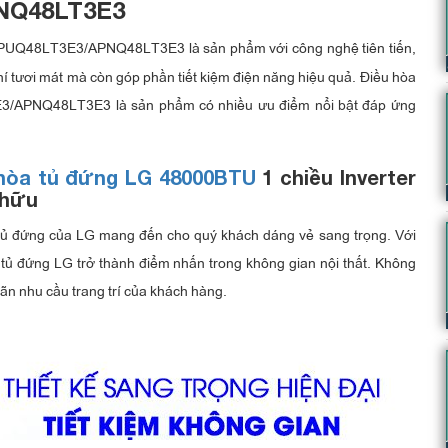
NQ48LT3E3
APUQ48LT3E3/APNQ48LT3E3 là sản phẩm với công nghệ tiên tiến,
hí tươi mát mà còn góp phần tiết kiệm điện năng hiệu quả. Điều hòa
3/APNQ48LT3E3 là sản phẩm có nhiều ưu điểm nổi bật đáp ứng
 hòa tủ đứng LG 48000BTU
1 chiều Inverter
 hữu
tủ đứng của LG mang đến cho quý khách dáng vẻ sang trọng. Với
tủ đứng LG trở thành điểm nhấn trong không gian nội thất. Không
mãn nhu cầu trang trí của khách hàng.