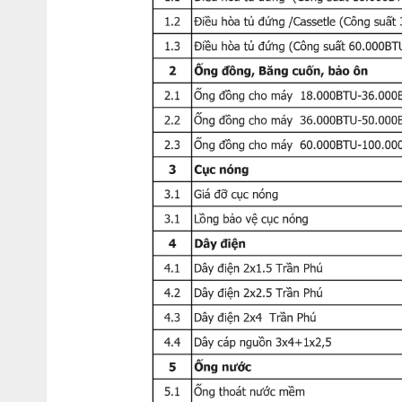
Dàn tản nhiệt phủ Gold Fin mạnh mẽ, b
Nếu bạn đang tìm kiếm một sản phẩm có động cơ hoạt động m
bạn. Hỗ trợ công nghệ mạ vàng cho cánh tản nhiệt
APNQ48LT3E3/APNQ48LT3E3 mang đến thời gian hoạt động b
Đặc biệt với thời tiết nóng ẩm mưa nhiều của Việt Nam, lớp m
Đ
iều hòa tủ đứng LG 4800
APUQ48LT3E3/APNQ48LT3E3
sử dụng 
Gas R410A nổi tiếng là môi chất làm lạnh hiệu suất cao, thâ
lại cho bạn hiệu quả làm lạnh cao nhất. Đồng thời bảo vệ môi