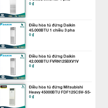
0 ₫
APNQ48GT3E4-AUUQ48GH4
Điều hòa tủ đứng Daikin
45.000BTU 1 chiều 3 pha
0 ₫
FVRN140BXV1V RR140DBXY1V
Điều hòa tủ đứng Daikin
42.000BTU FVRN125BXV1V
0 ₫
RR125DBXY1V
Điều hòa tủ đứng Mitsubishi
Heavy 45000BTU FDF125CSV-S5-
0 ₫
FDC125CSV-S5