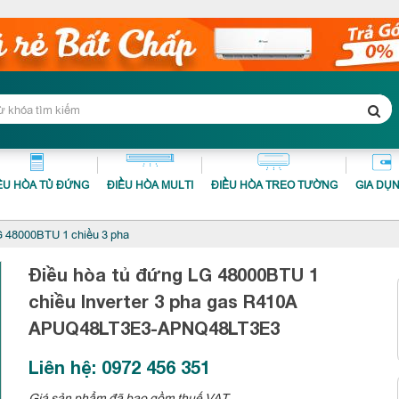
ỀU HÒA TỦ ĐỨNG
ĐIỀU HÒA MULTI
ĐIỀU HÒA TREO TƯỜNG
GIA DỤ
 48000BTU 1 chiều 3 pha
Điều hòa tủ đứng LG 48000BTU 1
chiều Inverter 3 pha gas R410A
APUQ48LT3E3-APNQ48LT3E3
Liên hệ: 0972 456 351
Giá sản phẩm đã bao gồm thuế VAT