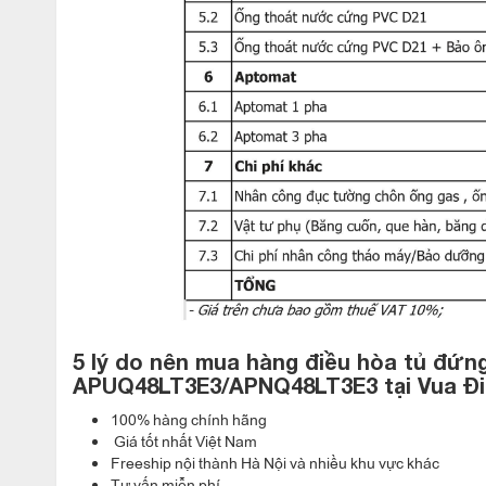
5 lý do nên mua hàng
đ
iều hòa tủ đứng
APUQ48LT3E3/APNQ48LT3E3
tại Vua Đ
100% hàng chính hãng
Giá tốt nhất Việt Nam
Freeship nội thành Hà Nội và nhiều khu vực khác
Tư vấn miễn phí