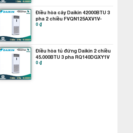
Điều hòa cây Daikin 42000BTU 3
pha 2 chiều FVQN125AXV1V-
0 ₫
RQ125DGXY1V
Điều hòa tủ đứng Daikin 2 chiều
45.000BTU 3 pha RQ140DGXY1V
0 ₫