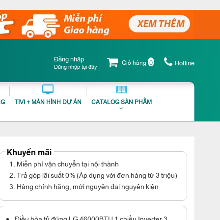
Đăng nhập
0
Giỏ hàng
Hotline
Đăng nhập tại đây
NG
TIVI + MÀN HÌNH DỰ ÁN
CATALOG SẢN PHẨM
Khuyến mãi
1. Miễn phí vận chuyển tại nội thành
2. Trả góp lãi suất 0% (Áp dụng với đơn hàng từ 3 triệu)
3. Hàng chính hãng, mới nguyên đai nguyên kiện
Điều hòa tủ đứng LG 46000BTU 1 chiều Inverter 3