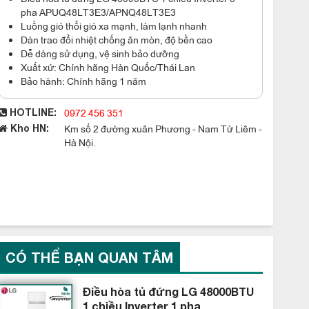
pha APUQ48LT3E3/APNQ48LT3E3
Luồng gió thổi gió xa mạnh, làm lạnh nhanh
Dàn trao đổi nhiệt chống ăn mòn, độ bền cao
Dễ dàng sử dụng, vệ sinh bảo dưỡng
Xuất xứ: Chính hãng Hàn Quốc/Thái Lan
Bảo hành: Chính hãng 1 năm
0972 456 351
HOTLINE:
Km số 2 đường xuân Phương - Nam Từ Liêm -
Kho HN:
Hà Nội.
CÓ THỂ BẠN QUAN TÂM
Điều hòa tủ đứng LG 48000BTU
1 chiều Inverter 1 pha