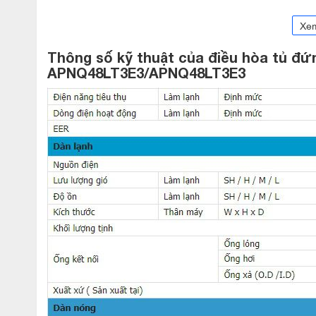
Xe
Thông số kỹ thuật của
đ
iều hòa tủ đứ
APNQ48LT3E3/APNQ48LT3E3
Tiết kiệm năng lượng tuyệt vời nhờ c
48000BTU 1 chiều Inverter 3 pha AP
Sự kết hợp giữa công nghệ Inverter và chế độ kiểm soát
thụ:100%, 80%, 60%, 40% theo từng số lượng người trong p
hằng tháng khi sử dụng điều hòa
tủ đứng LG 48000BTU 1 