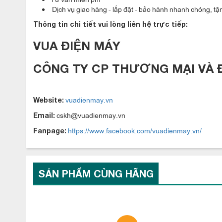
Dịch vụ giao hàng - lắp đặt - bảo hành nhanh chóng, tận
Đ
iều hòa tủ đứng
LG 480
APUQ48LT3E3/APNQ48LT3E3
chạy điện
Thông tin chi tiết vui lòng liên hệ trực tiếp:
Thay vì sử dụng dòng điện 1 pha, sản phẩm sử dụng dòng đi
VUA ĐIỆN MÁY
kiệm năng lượng và hoạt động bền bỉ hơn.
CÔNG TY CP THƯƠNG MẠI VÀ 
vuadienmay.vn
Website:
cskh@vuadienmay.vn
Email:
https://www.facebook.com/vuadienmay.vn/
Fanpage:
SẢN PHẨM CÙNG HÃNG