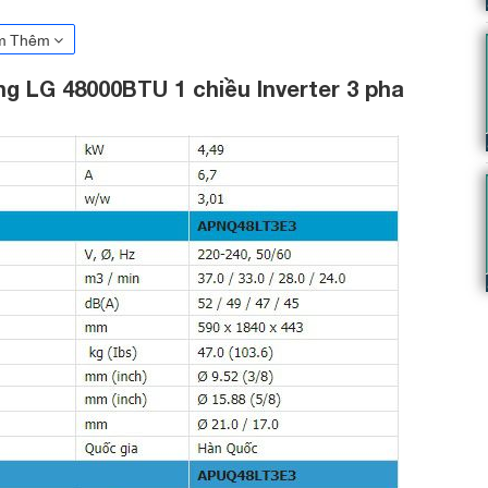
m Thêm
ng LG 48000BTU 1 chiều Inverter 3 pha
ông nghệ Inverter ở đ
iều hòa tủ đứng LG
UQ48LT3E3/APNQ48LT3E3
 năng lượng chủ động có khả năng tùy chỉnh mức điện năng tiêu
hòng, giờ đây bạn sẽ không còn phải quá lo lắng về chi phí điện
Inverter 3 pha APUQ48LT3E3/APNQ48LT3E3.
chiều