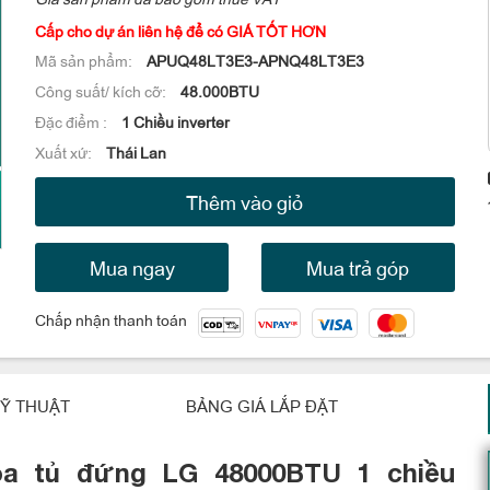
Cấp cho dự án liên hệ để có GIÁ TỐT HƠN
Mã sản phẩm:
APUQ48LT3E3-APNQ48LT3E3
Công suất/ kích cỡ:
48.000BTU
Đặc điểm :
1 Chiều inverter
Xuất xứ:
Thái Lan
Thêm vào giỏ
Mua ngay
Mua trả góp
Chấp nhận thanh toán
Ỹ THUẬT
BẢNG GIÁ LẮP ĐẶT
òa tủ đứng LG 48000BTU 1 chiều