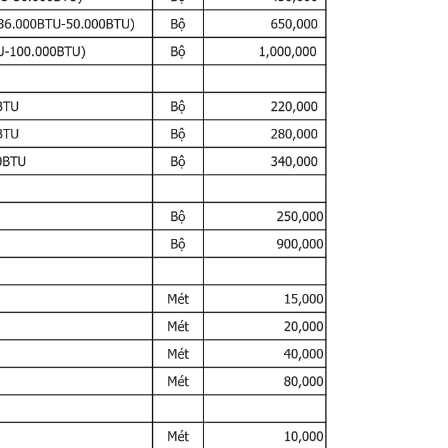
ền bỉ
ạnh mẽ thì điều hòa tủ đứng LG là câu trả lời chính xác dành cho
. Điều hòa tủ đứng
3 pha
LG 48000BTU 1 chiều Inverter
ền bỉ, chống ăn mòn cánh tản nhiệt.
ạ gold fin phát huy tác dụng hơn bao giờ hết.
0BTU 1 chiều Inverter 3 pha
ga R410A thân thiện với môi trường
n thiện với môi trường. Kết hợp với máy móc bền bỉ của LG sẽ mang
 trường sống.