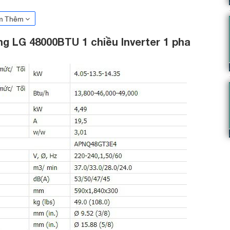
m Thêm
ng LG 48000BTU 1 chiều Inverter 1 pha
ông nghệ Inverter ở đ
iều hòa tủ đứng LG
NQ48GT3E4/AUUQ48GH4
 năng lượng chủ động có khả năng tùy chỉnh mức điện năng tiêu
hòng, giờ đây bạn sẽ không còn phải quá lo lắng về chi phí điện
1 pha APNQ48GT3E4/AUUQ48GH4.
iều Inverter