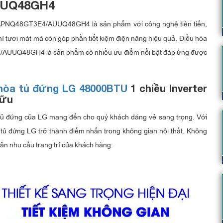
AUUQ48GH4
 APNQ48GT3E4/AUUQ48GH4 là sản phẩm với công nghệ tiên tiến,
hí tươi mát mà còn góp phần tiết kiệm điện năng hiệu quả. Điều hòa
/AUUQ48GH4 là sản phẩm có nhiều ưu điểm nổi bật đáp ứng được
 hòa tủ đứng LG 48000BTU
1 chiều Inverter
hữu
tủ đứng của LG mang đến cho quý khách dáng vẻ sang trọng. Với
tủ đứng LG trở thành điểm nhấn trong không gian nội thất. Không
mãn nhu cầu trang trí của khách hàng.