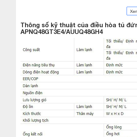
Xe
Thông số kỹ thuật của
đ
iều hòa tủ đứ
APNQ48GT3E4/AUUQ48GH4
Tiết kiệm năng lượng tuyệt vời nhờ c
48000BTU 1 chiều Inverter 1 pha AP
Sự kết hợp giữa công nghệ Inverter và chế độ kiểm soát
thụ:100%, 80%, 60%, 40% theo từng số lượng người trong p
hằng tháng khi sử dụng điều hòa tủ đứng
LG 48000BTU 1 ch