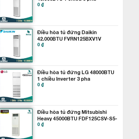
0 ₫
FVRN140BXV1V RR140DBXY1V
Điều hòa tủ đứng Daikin
42.000BTU FVRN125BXV1V
0 ₫
RR125DBXY1V
Điều hòa tủ đứng LG 48000BTU
1 chiều Inverter 3 pha
0 ₫
APNQ48GT3E4-AUUQ48LH4
Điều hòa tủ đứng Mitsubishi
Heavy 45000BTU FDF125CSV-S5-
0 ₫
FDC125CSV-S5