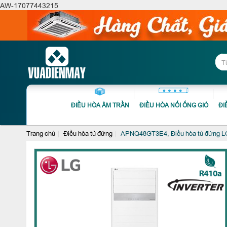
AW-17077443215
ĐIỀU HÒA ÂM TRẦN
ĐIỀU HÒA NỐI ỐNG GIÓ
ĐI
Trang chủ
Điều hòa tủ đứng
APNQ48GT3E4, Điều hòa tủ đứng LG