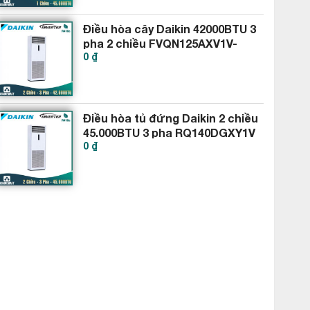
Điều hòa cây Daikin 42000BTU 3
pha 2 chiều FVQN125AXV1V-
0 ₫
RQ125DGXY1V
Điều hòa tủ đứng Daikin 2 chiều
45.000BTU 3 pha RQ140DGXY1V
0 ₫