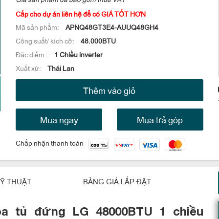
Cấp cho dự án liên hệ để có GIÁ TỐT HƠN
Mã sản phẩm:
APNQ48GT3E4-AUUQ48GH4
Công suất/ kích cỡ:
48.000BTU
Đặc điểm :
1 Chiều inverter
Xuất xứ:
Thái Lan
Thêm vào giỏ
Mua ngay
Mua trả góp
Chấp nhận thanh toán
Ỹ THUẬT
BẢNG GIÁ LẮP ĐẶT
òa tủ đứng LG 48000BTU 1 chiều