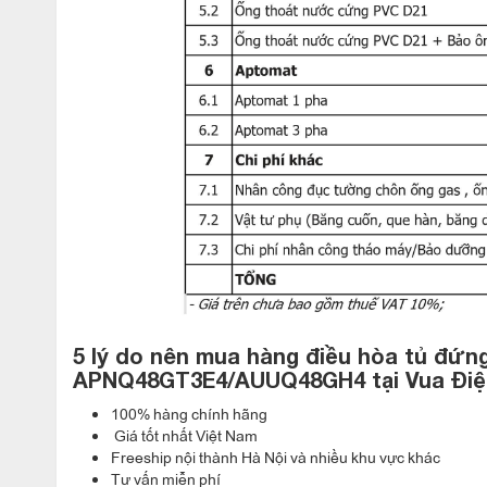
5 lý do nên mua hàng
đ
iều hòa tủ đứng
APNQ48GT3E4/AUUQ48GH4
tại Vua Đi
100% hàng chính hãng
Giá tốt nhất Việt Nam
Freeship nội thành Hà Nội và nhiều khu vực khác
Tư vấn miễn phí