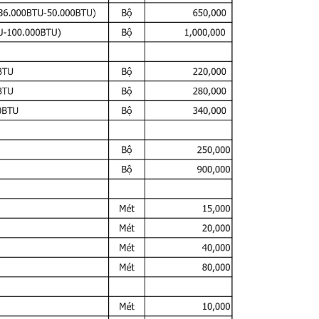
ền bỉ
ạnh mẽ thì điều hòa tủ đứng LG là câu trả lời chính xác dành cho
 Điều hòa tủ đứng
LG 48000BTU 1 chiều Inverter 1 pha
 bỉ, chống ăn mòn cánh tản nhiệt.
ạ gold fin phát huy tác dụng hơn bao giờ hết.
0BTU 1 chiều Inverter 1 pha
 R410A thân thiện với môi trường
n thiện với môi trường. Kết hợp với máy móc bền bỉ của LG sẽ mang
 trường sống.