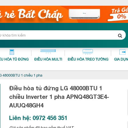
ỀU HÒA TỦ ĐỨNG
ĐIỀU HÒA MULTI
ĐIỀU HÒA TREO TƯỜNG
GIA DỤ
 48000BTU 1 chiều 1 pha
Điều hòa tủ đứng LG 48000BTU 1
chiều Inverter 1 pha
APNQ48GT3E4-
AUUQ48GH4
Liên hệ: 0972 456 351
Giá sản phẩm đã bao gồm thuế VAT