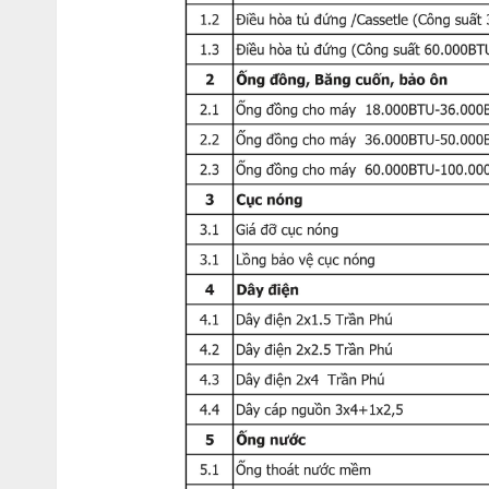
Dàn tản nhiệt phủ Gold Fin mạnh mẽ, b
Nếu bạn đang tìm kiếm một sản phẩm có động cơ hoạt động m
bạn. Hỗ trợ công nghệ mạ vàng cho cánh tản nhiệt.
APNQ48GT3E4/AUUQ48GH4 mang đến thời gian hoạt động bền
Đặc biệt với thời tiết nóng ẩm mưa nhiều của Việt Nam, lớp m
Đ
iều hòa tủ đứng LG 4800
APNQ48GT3E4/AUUQ48GH4
sử dụng ga
Gas R410A nổi tiếng là môi chất làm lạnh hiệu suất cao, thâ
lại cho bạn hiệu quả làm lạnh cao nhất. Đồng thời bảo vệ môi