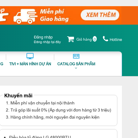
Đăng nhập
0
Giỏ hàng
Hotline
Đăng nhập tại đây
NG
TIVI + MÀN HÌNH DỰ ÁN
CATALOG SẢN PHẨM
Khuyến mãi
1. Miễn phí vận chuyển tại nội thành
2. Trả góp lãi suất 0% (Áp dụng với đơn hàng từ 3 triệu)
3. Hàng chính hãng, mới nguyên đai nguyên kiện
Điều hòa tủ đứng LG 48000BTU