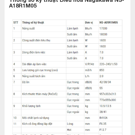
A18R1M05
Thiết kế tinh tế hiện đại ở sản phẩm điều
hòa Nagakawa 18000btu 2 chiều NS-
A18R1M05
Thiết kế điều hòa với màu chủ đạo là màu trắng. Mang đến
cho sản phẩm của Nagakawa vẻ đẹp trang nhã và hiện đại.
Thêm vào đó là sáng tạo hiển thị đèn LED cho sản phẩm. Có
thể nói đây là bước đi thông minh trong thiết kế của
Nagakawa. Không những mang lại sự tiện dụng cho người tiêu
dùng. Mà còn góp phần vào vẻ đẹp bắt mắt cho sản phẩm.
Nhờ những thiết kế không khéo này, sản phẩm điều hòa
Nagakawa mang lại sự hài hòa cho nhiều không gian nội thất.
Đặc biệt là các phong cách nội thất đang thịnh hành hiện nay.
VÍ dụ như phong cách tối giản, phong cách nội thất Bắc Âu,…