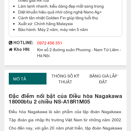
Làm lạnh nhanh, kiểu dáng đẹp mắt sang trọng
Diệt khuẩn hiệu quả nhờ công nghệ Nano Ag+
Cánh tản nhiệt Golden Fin giúp tăng tuổi thọ
Xuất xứ: Chính hãng Malaysia
Bảo hành: Máy 2 năm, máy nén 5 năm
0972 456 351
HOTLINE:
Km số 2 đường xuân Phương - Nam Từ Liêm -
Kho HN:
Hà Nội.
THÔNG SỐ KỸ
BẢNG GIÁ LẮP
MÔ TẢ
THUẬT
ĐẶT
Đặc điểm nổi bật của Điều hòa Nagakawa
18000btu 2 chiều NS-A18R1M05
Điều hòa Nagakawa là sản phẩm của tập đoàn Nagakawa.
Tập đoàn gia nhập thị trường Việt Nam từ những năm 2002.
Cho đến nay, với gần 20 năm phát triển, tập đoàn Nagakawa