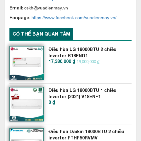
đó điều hòa có thể loại bỏ bụi bẩn, nấm mốc và cả vi khuẩn lai
cskh@vuadienmay.vn
Email:
vãng trong không khí.Với hệ thống màng lọc lên đến 5 lớp,
https://www.facebook.com/vuadienmay.vn/
Fanpage:
máy lạnh Nagakawa tự tin mang đến một bầu không khí trong
lành, thoải mái, đáp ứng nhu cầu của người dùng.
CÓ THỂ BẠN QUAN TÂM
Điều hòa LG 18000BTU 2 chiều
Inverter B18END1
17,380,000 ₫
19,000,000 ₫
Điều hòa LG 18000BTU 1 chiều
Inverter (2021) V18ENF1
0 ₫
Điều hòa Nagakawa 18000btu 2 chiều NS-
A18R1M05 có dàn trao đổi nhiệt mạ vàng
(Golden Fin) chống oxy hóa.
Điều hòa Daikin 18000BTU 2 chiều
Máy điều hòa Nagakawa 18000btu 2 chiều NS-A18R1M05 sử
inverter FTHF50RVMV