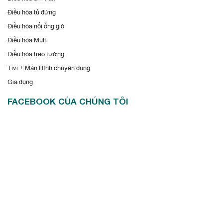
Điều hòa tủ đứng
Chức năng không thể thiếu ở một chiếc điều hòa. Nhờ bộ đôi
Điều hòa nối ống gió
tính năng này, điều hòa Nagakawa đem đến trải nghiệm tốt
Điều hòa Multi
nhất cho người sử dụng. Những lợi ích mà các tính năng này
Điều hòa treo tường
đem lại khá dễ thấy. Như bảo vệ sức khỏe, đảm bảo không
Tivi + Màn Hình chuyên dụng
chênh lệch nhiệt độ quá nhiều. Ngoài ra còn giúp tiết kiệm điện
Gia dụng
cho gia chủ.
FACEBOOK CỦA CHÚNG TÔI
Chức năng chuẩn đoán lỗi