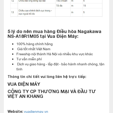
5 lý do nên mua hàng Điều hòa Nagakawa
NS-A18R1M05 tại Vua Điện Máy:
100% hàng chính hãng
Giá tốt nhất Việt Nam
Freeship nội thành Hà Nội và nhiều khu vực khác
Tính năng lọc bụi, kháng khuẩn nổi bật mà
Tư vấn miễn phí
điều hòa Nagakawa 18000btu 2 chiều NS-
Dịch vụ giao hàng - lắp đặt - bảo hành nhanh chóng, tận
A18R1M05 sở hữu
tình
Điều hòa Nagakawa sở hữu công nghệ Nano silver ( Nano Ag+
Thông tin chi tiết vui lòng liên hệ trực tiếp:
) là công nghệ sử dụng các phân tử bạc Ag+ với kích thước
VUA ĐIỆN MÁY
nano phủ bên trong dàn lạnh, có chức năng diệt vi khuẩn, nấm
CÔNG TY CP THƯƠNG MẠI VÀ ĐẦU TƯ
nhanh chóng, làm giảm mùi hôi trong không khí
VIỆT AN KHANG
Ngoài ra, hướng đến mục tiêu bảo vệ sức khỏe người dùng.
Điều hòa còn được trang bị thêm hệ thống lọc khí 5 lớp. Nhờ
vuadienmay.vn
Website: