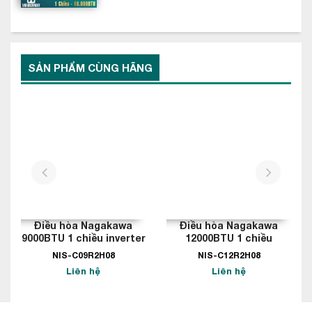
Làm lạnh nhanh tức thì
Không gì dễ chịu hơn đối với một ngày nóng bức là cảm nhận
không khí mát lạnh ngay lập tức. Nắm bắt được tâm lý này,
SẢN PHẨM CÙNG HÃNG
máy lạnh Nagakawa đã không bỏ qua tính năng làm lạnh tức
thì. Chỉ một nút bấm, bạn có thể tận hưởng ngay luồng khí mát
lạnh. Nhờ vào chế độ hoạt động mạnh mẽ, đẩy công suất lên
cao nhất của điều hòa.
prev
next
Điều hòa Nagakawa
Điều hòa Nagakawa
9000BTU 1 chiều inverter
12000BTU 1 chiều
inverter
NIS-C09R2H08
NIS-C12R2H08
Liên hệ
Liên hệ