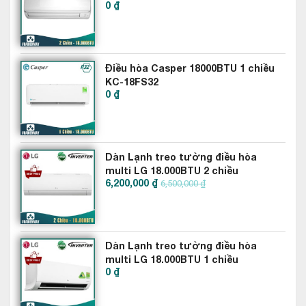
0 ₫
dụng dàn đồng, cánh tản nhiệt được phủ một lớp màu vàng
(Golden Fin) có tác dụng chống ăn mòn từ môi trường mang
lại hiệu suất cao, vận hành bền bỉ và nâng cao tuổi thọ máy.
Điều hòa Casper 18000BTU 1 chiều
KC-18FS32
0 ₫
Dàn Lạnh treo tường điều hòa
multi LG 18.000BTU 2 chiều
6,200,000 ₫
AMNW18GSKB0
6,500,000 ₫
Dàn Lạnh treo tường điều hòa
multi LG 18.000BTU 1 chiều
0 ₫
AMNQ18GSKA0
Một số tiện ích đáng chú ý khác của điều
hòa Nagakawa 18000btu 2 chiều NS-
A18R1M05