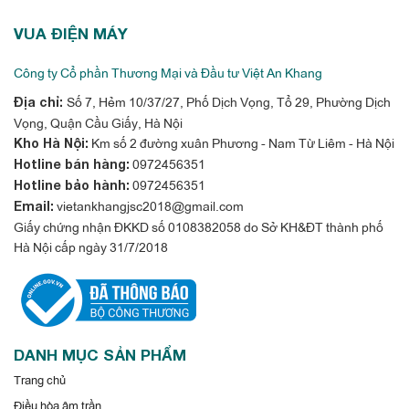
Chế độ đảo gió 4D
VUA ĐIỆN MÁY
Tuy điều hòa được lắp cố định ở một vị trí. Nhưng nhờ có chế
độ đảo gió 4 chiều hữu ích mà không khí mát được lan tỏa
Công ty Cổ phần Thương Mại và Đầu tư Việt An Khang
khắp phòng. Nhờ đó tiết kiệm điện năng hơn và tiện nghi hơn
Số 7, Hẻm 10/37/27, Phố Dịch Vọng, Tổ 29, Phường Dịch
Địa chỉ:
cho người sử dụng. Bên cạnh đó, chức năng của cánh đảo gió
Vọng, Quận Cầu Giấy, Hà Nội
còn giúp tránh hiện tượng khí lạnh cục bộ ở một điểm gây hại
Km số 2 đường xuân Phương - Nam Từ Liêm - Hà Nội
Kho Hà Nội:
0972456351
Hotline bán hàng:
cho sức khỏe.
0972456351
Hotline bảo hành:
vietankhangjsc2018@gmail.com
Email:
Giấy chứng nhận ĐKKD số 0108382058 do Sở KH&ĐT thành phố
Hà Nội cấp ngày 31/7/2018
DANH MỤC SẢN PHẨM
Trang chủ
Cảm biến nhiệt độ và chế độ ngủ đêm
Điều hòa âm trần