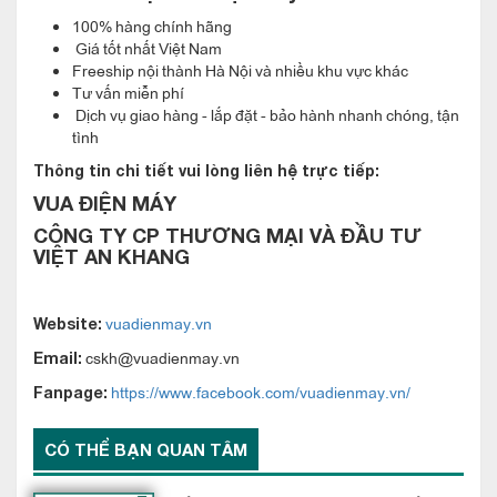
người sử dụng. Một điểm cộng nữa của công nghệ biến tần là
100% hàng chính hãng
tăng khả năng hoạt động êm ái cho động cơ. Việc giảm ồn
Giá tốt nhất Việt Nam
Freeship nội thành Hà Nội và nhiều khu vực khác
hoạt động của điều hòa cũng là một ưu điểm lớn để người tiêu
Tư vấn miễn phí
dùng lưu tâm.
Dịch vụ giao hàng - lắp đặt - bảo hành nhanh chóng, tận
tình
Điều hòa Panasonic 18000BTU 2 chiều Inverter cao cấp
Thông tin chi tiết vui lòng liên hệ trực tiếp:
Z18VKH-8 được trang bị công nghệ Inverter mang lại sự yên
VUA ĐIỆN MÁY
tâm cho người sử dụng.
CÔNG TY CP THƯƠNG MẠI VÀ ĐẦU TƯ
VIỆT AN KHANG
vuadienmay.vn
Website:
cskh@vuadienmay.vn
Email:
https://www.facebook.com/vuadienmay.vn/
Fanpage:
CÓ THỂ BẠN QUAN TÂM