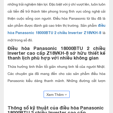
những trải nghiệm tiện lợi. Đặc biệt với ý chí vượt lên, luôn luôn
cải tiến để trở thành tiên phong trong lĩnh vực công nghệ cải
thiện cuộc sống con người. Điều hòa Panasonic từ lâu đã là
sản phẩm được đánh giá cao trên thị trường. Sản phẩm
điều
là
hòa Panasonic 18000BTU 2 chiều Inverter Z18VKH-8
một trong số đó.
Đ
iều hòa
Panasonic 18000BTU 2 chiều
Inverter cao cấp Z18VKH-8
sở hữu thiết kế
thanh lịch phù hợp với nhiều không gian
Thừa hưởng tinh thần tối giản nhưng tinh tế của người Nhật.
Các chuyên gia đã mang đến cho các sản phẩm điều hòa
Panasonic kiểu dáng thanh mảnh. Những đường cắt lượn
chính xác tạo nên tổng thể hài hòa. Màu sắc chủ đạo là màu
Xem Thêm
trắng giúp cho sản phẩm dễ dàng hòa nhập với nội thất. Lớp
vỏ bên ngoài là sự kết hợp hài hòa giữa màu trắng ngọc trai và
Thông số kỹ thuật của đ
iều hòa
Panasonic
đường viền bạc. Cho dù là phong cách hiện đại hay cổ điển,
18000BTU 2 chiều Inverter cao cấp