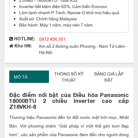
Inverter tiết kiệm điện 65%, Cảm biến Econavi
Làm lạnh nhanh P-Tech, Nanoe-G khử mùi hiệu quả
Xuất xứ: Chính hãng Malaysia
Bảo hành: Máy 1 năm, máy nén 7 năm
0972 456 351
HOTLINE:
Km số 2 đường xuân Phương - Nam Từ Liêm -
Kho HN:
Hà Nội.
THÔNG SỐ KỸ
BẢNG GIÁ LẮP
MÔ TẢ
THUẬT
ĐẶT
Đặc điểm nổi bật của Điều hòa
Panasonic
18000BTU 2 chiều Inverter cao cấp
Z18VKH-8
Thương hiệu Panasonic đến từ đất nước mặt trời mọc, Nhật
Bản. Với phương châm “Giải pháp vì một thế giới tươi đẹp
hơn”, các sản phẩm của Panasonic đem đến cho người dùng