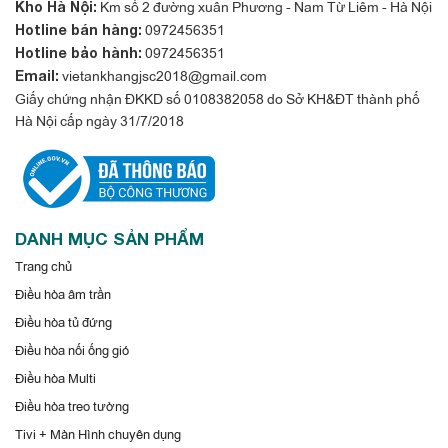
Km số 2 đường xuân Phương - Nam Từ Liêm - Hà Nội
Kho Hà Nội:
0972456351
Hotline bán hàng:
0972456351
Hotline bảo hành:
vietankhangjsc2018@gmail.com
Email:
Làm lạnh - Sưởi ấm hai chiều tiện dụng
Giấy chứng nhận ĐKKD số 0108382058 do Sở KH&ĐT thành phố
Hà Nội cấp ngày 31/7/2018
Điều hòa Panasonic 18000BTU 2 chiều Inverter cao cấp
Z18VKH-8 sở hữu hai chiều làm lạnh, sưởi ấm. Điều này cực
kỳ tiện dụng cho nhiều gia đình có trẻ nhỏ. Ngoài ra cũng phù
hợp với thời tiết hai mùa của miền Bắc.
DANH MỤC SẢN PHẨM
Trang chủ
Điều hòa âm trần
Điều hòa tủ đứng
Điều hòa nối ống gió
Điều hòa Multi
Điều hòa treo tường
Tivi + Màn Hình chuyên dụng