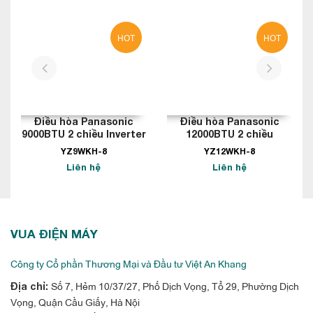
trong không khí và bám dính. Các gốc OH tiếp cận chúng và
biến đổi protein của vi-rút cho đến khi chúng bị ức chế.
HOT
HOT
Lọc không khí hoàn toàn cho ngôi nhà của
bạn
prev
next
Công nghệ nanoe ™ có thể đóng một vai trò thiết yếu trong
nhiều môi trường khác nhau. Giúp giữ cho ngôi nhà của bạn
Điều hòa Panasonic
Điều hòa Panasonic
luôn sạch sẽ và tươi mới 24/7 cho một cuộc sống chất lượng.
9000BTU 2 chiều Inverter
12000BTU 2 chiều
Khám phá thêm về cách nanoe™ có thể được sử dụng cho
Inverter
YZ9WKH-8
YZ12WKH-8
nhiều không gian. Ví dụ phòng khách, phòng ngủ, phòng học
Liên hệ
Liên hệ
và phòng trang điểm của bạn.
VUA ĐIỆN MÁY
Công ty Cổ phần Thương Mại và Đầu tư Việt An Khang
Số 7, Hẻm 10/37/27, Phố Dịch Vọng, Tổ 29, Phường Dịch
Địa chỉ:
Vọng, Quận Cầu Giấy, Hà Nội