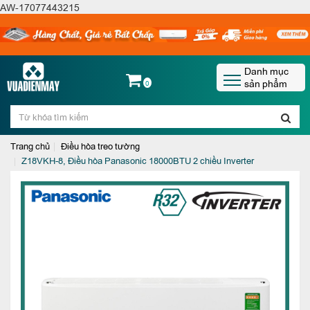
AW-17077443215
Danh mục
sản phẩm
0
Trang chủ
Điều hòa treo tường
Z18VKH-8, Điều hòa Panasonic 18000BTU 2 chiều Inverter