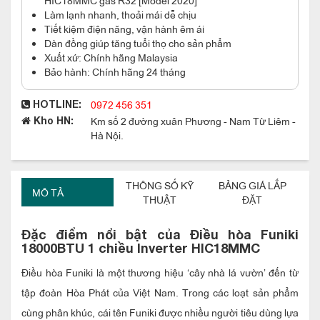
Làm lạnh nhanh, thoải mái dễ chịu
Tiết kiệm điện năng, vận hành êm ái
Dàn đồng giúp tăng tuổi thọ cho sản phẩm
Xuất xứ: Chính hãng Malaysia
Bảo hành: Chính hãng 24 tháng
0972 456 351
HOTLINE:
Km số 2 đường xuân Phương - Nam Từ Liêm -
Kho HN:
Hà Nội.
THÔNG SỐ KỸ
BẢNG GIÁ LẮP
MÔ TẢ
THUẬT
ĐẶT
Đặc điểm nổi bật của Điều hòa Funiki
18000BTU 1 chiều Inverter HIC18MMC
Điều hòa Funiki là một thương hiệu ‘cây nhà lá vườn’ đến từ
tập đoàn Hòa Phát của Việt Nam. Trong các loạt sản phẩm
cùng phân khúc, cái tên Funiki được nhiều người tiêu dùng lựa