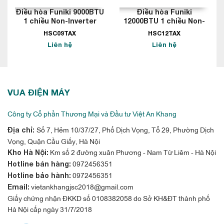
Điều hòa Funiki 9000BTU
Điều hòa Funiki
1 chiều Non-Inverter
12000BTU 1 chiều Non-
Inverter
HSC09TAX
HSC12TAX
Liên hệ
Liên hệ
Sử dụng gas R32
VUA ĐIỆN MÁY
Gas R32, môi chất làm lạnh mới và tiên tiến nhất hiện nay. Với
đặc tính an toàn cho tầng ozon. Môi chất lạnh này trở thành
Công ty Cổ phần Thương Mại và Đầu tư Việt An Khang
thành phần tối ưu trong các máy lạnh thế hệ mới.
Số 7, Hẻm 10/37/27, Phố Dịch Vọng, Tổ 29, Phường Dịch
Địa chỉ:
Vọng, Quận Cầu Giấy, Hà Nội
Km số 2 đường xuân Phương - Nam Từ Liêm - Hà Nội
Kho Hà Nội:
0972456351
Hotline bán hàng:
0972456351
Hotline bảo hành:
vietankhangjsc2018@gmail.com
Email:
Giấy chứng nhận ĐKKD số 0108382058 do Sở KH&ĐT thành phố
Hà Nội cấp ngày 31/7/2018