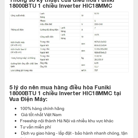
không khí mát lạnh ngay lập tức. Nắm bắt được tâm lý này,
18000BTU 1 chiều Inverter HIC18MMC
điều hòa Funiki 18000BTU 1 chiều Inverter HIC18MMC đã
không bỏ qua tính năng làm lạnh tức thì. Chỉ một nút bấm, bạn
có thể tận hưởng ngay luồng khí mát lạnh. Nhờ vào chế độ
hoạt động mạnh mẽ, đẩy công suất lên cao nhất của điều hòa.
Điểm cộng lớn của điều hòa Funiki khi thực hiện chức năng
này là hoạt động vẫn khá êm ái. Điều hòa Funiki 18000BTU 1
chiều Inverter HIC18MMC còn có bảng mạch thông minh
Major. Bảng mạch này giúp điều hòa hoạt động ổn định, không
gây tiếng ồn khó chịu cho người sử dụng.
5 lý do nên mua hàng
đ
iều hòa Funiki
18000BTU 1 chiều Inverter HIC18MMC
tại
Vua Điện Máy:
100% hàng chính hãng
Giá tốt nhất Việt Nam
Freeship nội thành Hà Nội và nhiều khu vực khác
Tư vấn miễn phí
Dịch vụ giao hàng - lắp đặt - bảo hành nhanh chóng, tận