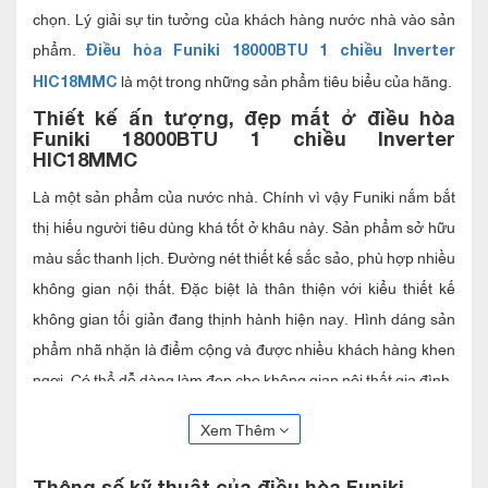
chọn. Lý giải sự tin tưởng của khách hàng nước nhà vào sản
phẩm.
Điều hòa Funiki 18000BTU 1 chiều Inverter
là một trong những sản phẩm tiêu biểu của hãng.
HIC18MMC
Thiết kế ấn tượng, đẹp mắt ở đ
iều hòa
Funiki 18000BTU 1 chiều Inverter
HIC18MMC
Là một sản phẩm của nước nhà. Chính vì vậy Funiki nắm bắt
thị hiếu người tiêu dùng khá tốt ở khâu này. Sản phẩm sở hữu
màu sắc thanh lịch. Đường nét thiết kế sắc sảo, phù hợp nhiều
không gian nội thất. Đặc biệt là thân thiện với kiểu thiết kế
không gian tối giản đang thịnh hành hiện nay. Hình dáng sản
phẩm nhã nhặn là điểm cộng và được nhiều khách hàng khen
ngợi. Có thể dễ dàng làm đẹp cho không gian nội thất gia đình.
Chức năng Powerful ở đ
iều hòa Funiki
Xem Thêm
18000BTU 1 chiều Inverter HIC18MMC
Không gì dễ chịu hơn đối với một ngày nóng bức là cảm nhận
Thông số kỹ thuật của
đ
iều hòa Funiki