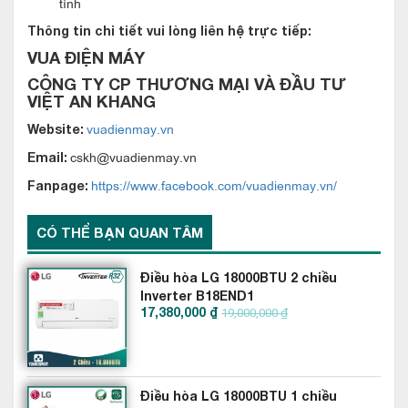
tình
Thông tin chi tiết vui lòng liên hệ trực tiếp:
VUA ĐIỆN MÁY
Khả năng tiết kiệm điện năng
CÔNG TY CP THƯƠNG MẠI VÀ ĐẦU TƯ
VIỆT AN KHANG
Điều hòa Funiki 18000BTU 1 chiều Inverter HIC18MMC sử
vuadienmay.vn
Website:
dụng công nghệ Inverter tiết kiệm điện năng.
cskh@vuadienmay.vn
Email:
Thêm vào đó các chế độ hoạt động thông minh như Sleep,
https://www.facebook.com/vuadienmay.vn/
Fanpage:
Autocomfort hay Econavi. Mà điều hòa Funiki 18000BTU 1
chiều Inverter HIC18MMC đem đến hiệu quả tiết kiệm năng
CÓ THỂ BẠN QUAN TÂM
lượng lớn cho người sử dụng. Đồng thời với đó là nhiệt độ
được điều chỉnh phù hợp, bảo vệ sức khỏe người dùng.
Điều hòa LG 18000BTU 2 chiều
Inverter B18END1
Điều hòa này có tiết kiệm điện không? Đây là một trong những
17,380,000 ₫
19,000,000 ₫
mối quan tâm hàng đầu của khách hàng. Với khả năng tiết
kiệm điện, Funiki chứng tỏ mình là một ứng viên xứng đáng
trong cuộc chạy đua giữa các nhãn điều hòa.
Điều hòa LG 18000BTU 1 chiều