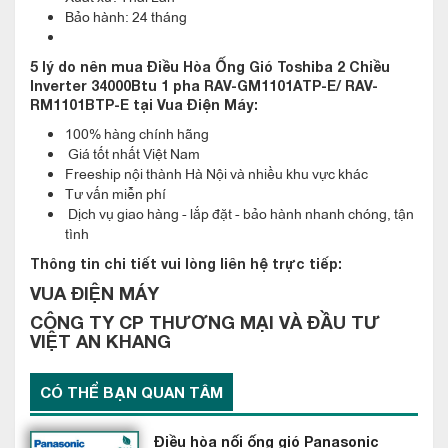
Bảo hành: 24 tháng
này còn mang lại khả năng làm lạnh nhanh và gia tăng tuổi thọ
cho máy nén.
5 lý do nên mua Điều Hòa Ống Gió Toshiba 2 Chiều
Inverter 34000Btu 1 pha RAV-GM1101ATP-E/ RAV-
RM1101BTP-E tại Vua Điện Máy:
Tích hợp bơm thoát nước
100% hàng chính hãng
Giá tốt nhất Việt Nam
Điều Hòa Ống Gió Toshiba 2 Chiều Inverter 34000Btu 1 pha
Freeship nội thành Hà Nội và nhiều khu vực khác
RAV-GM1101ATP-E/ RAV-RM1101BTP-E được tích hợp bơm
Tư vấn miễn phí
xả tiêu chuẩn nhà máy theo chiều cao lên tới 850 mm với chất
Dịch vụ giao hàng - lắp đặt - bảo hành nhanh chóng, tận
tình
ức chế tăng trưởng vi khuẩn trong hệ thống thoát nước của
Thông tin chi tiết vui lòng liên hệ trực tiếp:
điều hòa.
VUA ĐIỆN MÁY
CÔNG TY CP THƯƠNG MẠI VÀ ĐẦU TƯ
VIỆT AN KHANG
CÓ THỂ BẠN QUAN TÂM
Điều hòa nối ống gió Panasonic