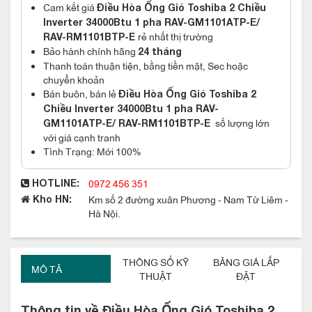
Cam kết giá
Điều Hòa Ống Gió Toshiba 2 Chiều
Inverter 34000Btu 1 pha RAV-GM1101ATP-E/
rẻ nhất thị trường
RAV-RM1101BTP-E
Bảo hành chính hãng
24 tháng
Thanh toán thuận tiện, bằng tiền mặt, Sec hoặc
chuyển khoản
Bán buôn, bán lẻ
Điều Hòa Ống Gió Toshiba 2
Chiều Inverter 34000Btu 1 pha RAV-
số lượng lớn
GM1101ATP-E/ RAV-RM1101BTP-E
với giá cạnh tranh
Tình Trạng: Mới 100%
0972 456 351
HOTLINE:
Km số 2 đường xuân Phương - Nam Từ Liêm -
Kho HN:
Hà Nội.
THÔNG SỐ KỸ
BẢNG GIÁ LẮP
MÔ TẢ
THUẬT
ĐẶT
Thông tin về Điều Hòa Ống Gió Toshiba 2