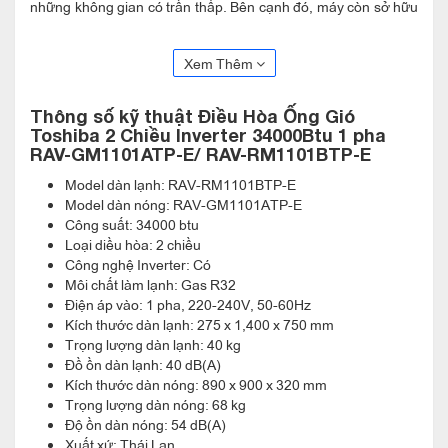
những không gian có trần thấp. Bên cạnh đó, máy còn sở hữu
mặt nạ đồng nhất cho các dải công suất khác nhau mang lại vẻ
thẩm mỹ cho không gian của bạn.
Xem Thêm
Thông số kỹ thuật Điều Hòa Ống Gió
Toshiba 2 Chiều Inverter 34000Btu 1 pha
RAV-GM1101ATP-E/ RAV-RM1101BTP-E
Model dàn lạnh: RAV-RM1101BTP-E
Model dàn nóng: RAV-GM1101ATP-E
Công suất: 34000 btu
Loại diều hòa: 2 chiều
Công nghệ Inverter: Có
Môi chất làm lạnh: Gas R32
Điện áp vào: 1 pha, 220-240V, 50-60Hz
Kích thước dàn lạnh: 275 x 1,400 x 750 mm
Trọng lượng dàn lạnh: 40 kg
Công nghệ Inverter tiết kiệm điện
Đồ ồn dàn lạnh: 40 dB(A)
Kích thước dàn nóng: 890 x 900 x 320 mm
Điều Hòa Ống Gió Toshiba 2 Chiều Inverter 34000Btu 1 pha
Trọng lượng dàn nóng: 68 kg
RAV-GM1101ATP-E/ RAV-RM1101BTP-E được trang bị công
Độ ồn dàn nóng: 54 dB(A)
nghệ Inverter ngoài khả năng tiết kiệm điện tối ưu, công nghệ
Xuất xứ: Thái Lan