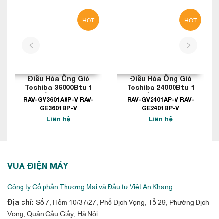
HOT
HOT
prev
next
Điều Hòa Ống Gió
Điều Hòa Ống Gió
Toshiba 36000Btu 1
Toshiba 24000Btu 1
Chiều Inverter
Chiều Inverter
RAV-GV3601A8P-V RAV-
RAV-GV2401AP-V RAV-
GE3601BP-V
GE2401BP-V
Liên hệ
Liên hệ
VUA ĐIỆN MÁY
Công ty Cổ phần Thương Mại và Đầu tư Việt An Khang
Số 7, Hẻm 10/37/27, Phố Dịch Vọng, Tổ 29, Phường Dịch
Địa chỉ:
Vọng, Quận Cầu Giấy, Hà Nội