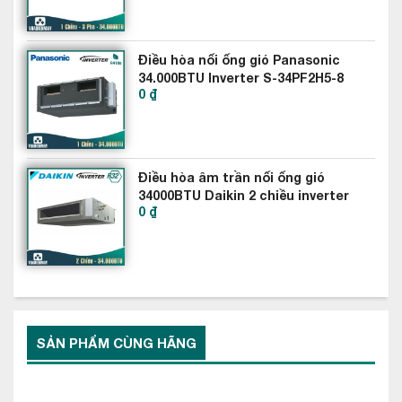
nay trên các dòng máy điều hòa thương mại. Với nhiều ưu
điểm như: làm lạnh sâu, làm lạnh nhanh, thân thiện với môi
Điều hòa nối ống gió Panasonic
trường, không phát thải chất gây nên hiệu ứng nhà kính…
34.000BTU Inverter S-34PF2H5-8
0 ₫
Điều hòa âm trần nối ống gió
34000BTU Daikin 2 chiều inverter
0 ₫
FBA100BVMA9-RZA100DV1
SẢN PHẨM CÙNG HÃNG