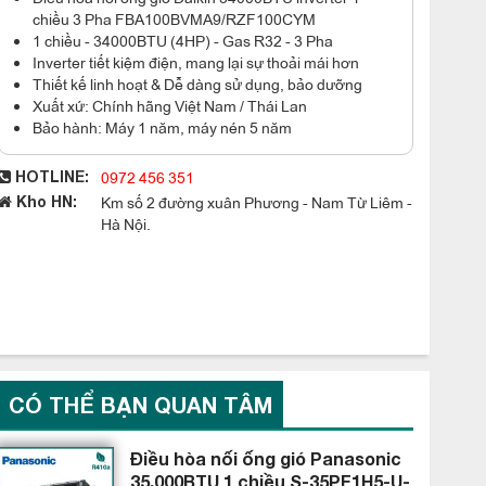
chiều 3 Pha FBA100BVMA9/RZF100CYM
1 chiều - 34000BTU (4HP) - Gas R32 - 3 Pha
Inverter tiết kiệm điện, mang lại sự thoải mái hơn
Thiết kế linh hoạt & Dễ dàng sử dụng, bảo dưỡng
Xuất xứ: Chính hãng Việt Nam / Thái Lan
Bảo hành: Máy 1 năm, máy nén 5 năm
0972 456 351
HOTLINE:
Km số 2 đường xuân Phương - Nam Từ Liêm -
Kho HN:
Hà Nội.
CÓ THỂ BẠN QUAN TÂM
Điều hòa nối ống gió Panasonic
35.000BTU 1 chiều S-35PF1H5-U-