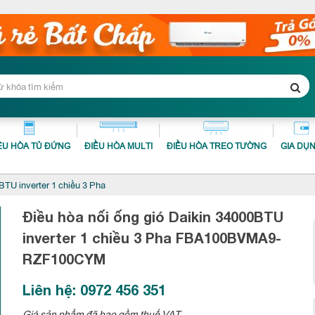
ỀU HÒA TỦ ĐỨNG
ĐIỀU HÒA MULTI
ĐIỀU HÒA TREO TƯỜNG
GIA DỤ
BTU inverter 1 chiều 3 Pha
Điều hòa nối ống gió Daikin 34000BTU
inverter 1 chiều 3 Pha
FBA100BVMA9-
RZF100CYM
Liên hệ: 0972 456 351
Giá sản phẩm đã bao gồm thuế VAT