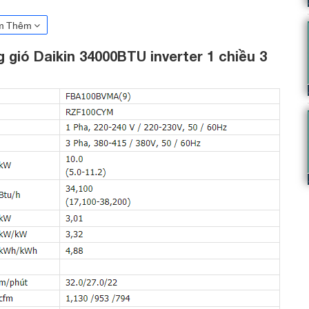
m Thêm
 gió Daikin 34000BTU inverter 1 chiều 3
3 Pha FBA100BVMA9/RZF100CYM
điều khiển từ xa (
BRC4C65
) thuộc
 chuyền hiện đại tiến tiến của Thái Lan.
Đây là tính năng cơ bản