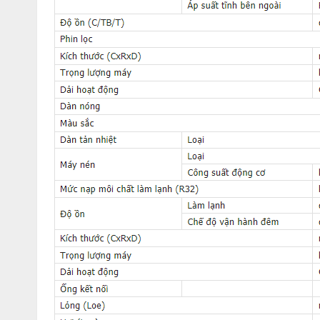
của tất cả các loại điều hòa được kinh doanh trên thị trường
quyết định mua điều hòa. Ưu thế là giá rẻ hơn khá nhiều so với
Gas R32 – Môi chất làm lạnh thế h
Điều hòa nối ống gió Daikin 34000BTU inverter 1 chiều 
lạnh mới nhất hiện tại. Trong 3 loại gas làm lạnh phổ biến vớ
là tốt nhất cho cả tiết kiệm năng lượng do hiệu suất làm lạnh
môi trường