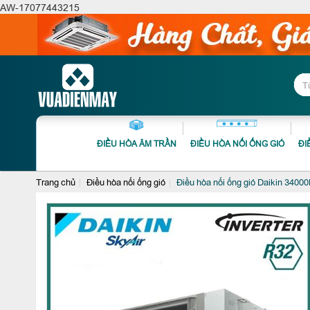
AW-17077443215
ĐIỀU HÒA ÂM TRẦN
ĐIỀU HÒA NỐI ỐNG GIÓ
ĐI
Trang chủ
Điều hòa nối ống gió
Điều hòa nối ống gió Daikin 34000