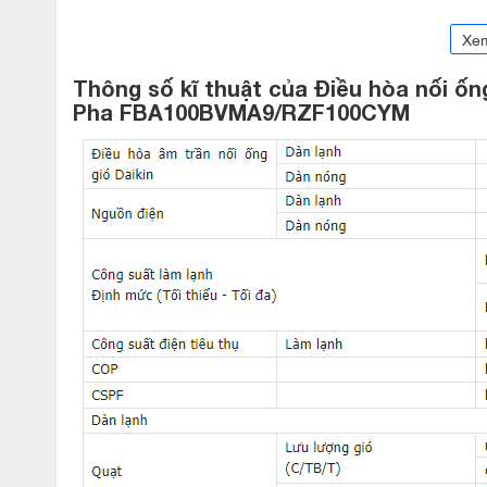
Xe
Thông số kĩ thuật của
Điều hòa nối ống
Pha FBA100BVMA9/RZF100CYM
Loại 1 chiều lạnh
Điều hòa nối ống gió Daikin 34000BTU inverter 1 chiều 
dòng điều hòa thương mại được sản xuất tại Thái Lan trên dây