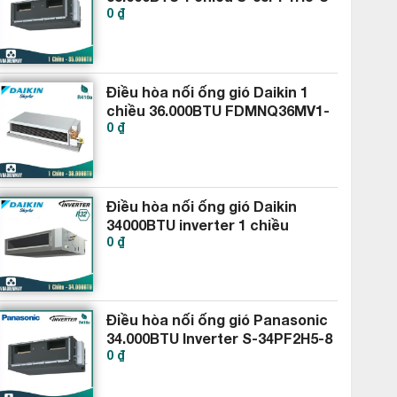
0 ₫
35PV1H8
Điều hòa nối ống gió Daikin 1
chiều 36.000BTU FDMNQ36MV1-
0 ₫
RNQ36MV1
Điều hòa nối ống gió Daikin
34000BTU inverter 1 chiều
0 ₫
FBA100BVMA9-RZF100CVM
Điều hòa nối ống gió Panasonic
34.000BTU Inverter S-34PF2H5-8
0 ₫