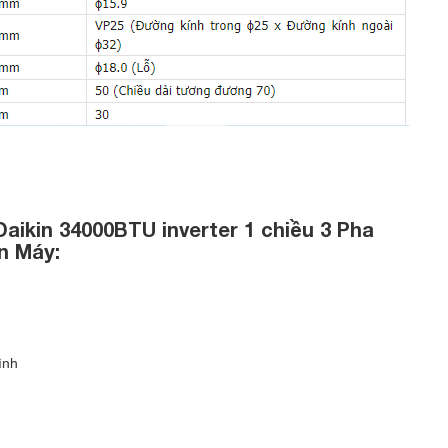
Daikin 34000BTU inverter 1 chiều 3 Pha
n Máy:
ình
3 Pha FBA100BVMA9/RZF100CYM
được thiết kế mỏng và nhỏ gọn hơn