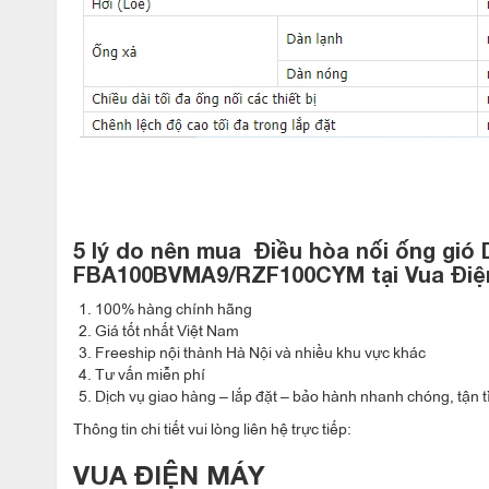
5 lý do nên mua
Điều hòa nối ống gió 
FBA100BVMA9/RZF100CYM
tại Vua Điệ
100% hàng chính hãng
Giá tốt nhất Việt Nam
Freeship nội thành Hà Nội và nhiều khu vực khác
Thiết kế mỏng và nhỏ gọn
Tư vấn miễn phí
Dịch vụ giao hàng – lắp đặt – bảo hành nhanh chóng, tận t
Thông tin chi tiết vui lòng liên hệ trực tiếp:
VUA ĐIỆN MÁY
Điều hòa nối ống gió Daikin 34000BTU inverter 1 chiều 