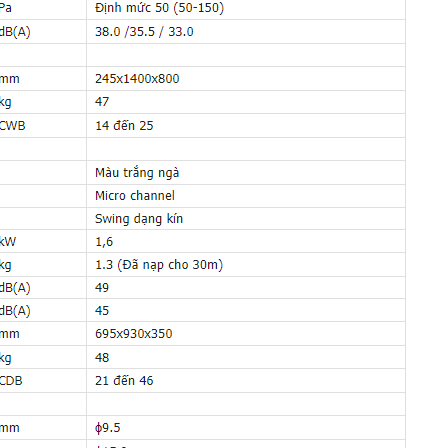
. Loại 1 chiều lạnh cũng là lựa chọn của khoảng 90% khách hàng khi
 loại điều hòa 2 chiều.
ệ mới nhất
3 Pha FBA100BVMA9/RZF100CYM
sử dụng gas R32 là môi chất làm
i điều hòa dân dụng hiện tại là R22, R410A và R32 thì lựa chọn R32
 cao hơn hẳn so với R22, R410A cũng như đặc biệt thân thiện với