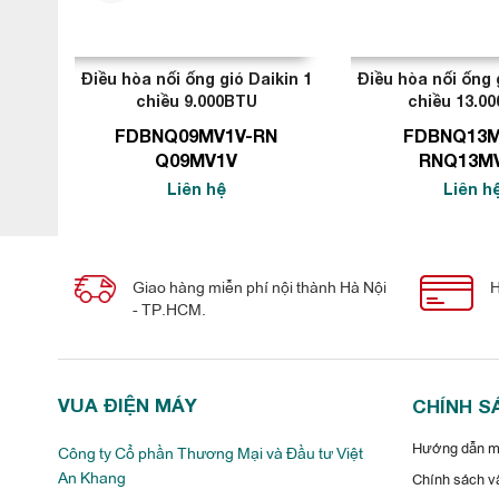
thước nhỏ gọn hơn hẳn so với các hãng điều hòa khác và nga
Daikin. Hiệu năng một mặt được nâng cao với những thay đổi 
kha khá không gian chứa dàn nóng.
Điều hòa nối ống gió Daikin 1
Điều hòa nối ống 
chiều 9.000BTU
chiều 13.0
FDBNQ09MV1V-RN
FDBNQ13M
Q09MV1V
RNQ13M
Liên hệ
Liên h
Chức năng phát hiện áp suất thấp:
Giao hàng miễn phí nội thành Hà Nội
H
Việc kiểm tra áp suất và lưu lượng khí hiệu quả sẽ giảm nhân
- TP.HCM.
VUA ĐIỆN MÁY
CHÍNH S
Hướng dẫn mu
Công ty Cổ phần Thương Mại và Đầu tư Việt
An Khang
Chính sách vậ