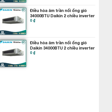
Điều hòa âm trần nối ống gió
34000BTU Daikin 2 chiều inverter
0 ₫
FBA100BVMA9-RZA100DV1
Điều hòa âm trần nối ống gió
Daikin 34000BTU 2 chiều inverter
0 ₫
3 Pha FBA100BVMA9-RZA100DY1