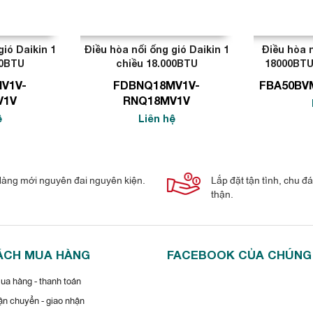
y cả so sánh với dàn nóng các model trước đây của điều hòa
quan trọng về cấu trúc và công nghệ, mặt khác bạn tiết kiệm được
gió Daikin 1
Điều hòa nối ống gió Daikin 1
Điều hòa n
00BTU
chiều 18.000BTU
18000BTU 
V1V-
FDBNQ18MV1V-
FBA50BV
V1V
RNQ18MV1V
ệ
Liên hệ
àng mới nguyên đai nguyên kiện.
Lắp đặt tận tình, chu đ
 lực cần thiết cho công tác vận hành, bảo dưỡng và sửa chữa
thận.
ÁCH MUA HÀNG
FACEBOOK CỦA CHÚNG
a hàng - thanh toán
n chuyển - giao nhận