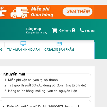
Đăng nhập
0
Giỏ hàng
Hotline
Đăng nhập tại đây
NG
TIVI + MÀN HÌNH DỰ ÁN
CATALOG SẢN PHẨM
Khuyến mãi
1. Miễn phí vận chuyển tại nội thành
2. Trả góp lãi suất 0% (Áp dụng với đơn hàng từ 3 triệu)
3. Hàng chính hãng, mới nguyên đai nguyên kiện
Điều hòa nối ống gió Daikin 34000BTU inverter 1