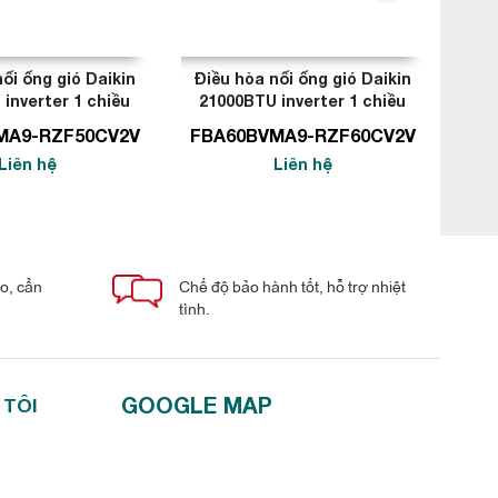
ối ống gió Daikin
Điều hòa nối ống gió Daikin
Điề
inverter 1 chiều
21000BTU inverter 1 chiều
24
MA9-RZF50CV2V
FBA60BVMA9-RZF60CV2V
FB
Liên hệ
Liên hệ
áo, cẩn
Chế độ bảo hành tốt, hỗ trợ nhiệt
tình.
GOOGLE MAP
 TÔI