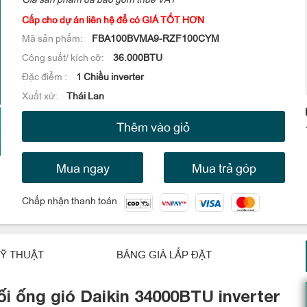
Cấp cho dự án liên hệ để có GIÁ TỐT HƠN
Mã sản phẩm:
FBA100BVMA9-RZF100CYM
Công suất/ kích cỡ:
36.000BTU
Đặc điểm :
1 Chiều inverter
Xuất xứ:
Thái Lan
Thêm vào giỏ
Mua ngay
Mua trả góp
Chấp nhận thanh toán
Ỹ THUẬT
BẢNG GIÁ LẮP ĐẶT
ối ống gió Daikin 34000BTU inverter