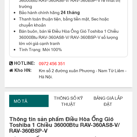
trường
Bảo hành chính hãng
24 tháng
Thanh toán thuận tiện, bằng tiền mặt, Sec hoặc
chuyển khoản
Bán buôn, bán lẻ Điều Hòa Ống Gió Toshiba 1 Chiều
36000Btu RAV-360AS8-V/ RAV-360BSP-V số lượng
lớn với giá cạnh tranh
Tình Trạng: Mới 100%
0972 456 351
HOTLINE:
Km số 2 đường xuân Phương - Nam Từ Liêm -
Kho HN:
Hà Nội.
THÔNG SỐ KỸ
BẢNG GIÁ LẮP
MÔ TẢ
THUẬT
ĐẶT
Thông tin sản phẩm Điều Hòa Ống Gió
Toshiba 1 Chiều 36000Btu RAV-360AS8-V/
RAV-360BSP-V