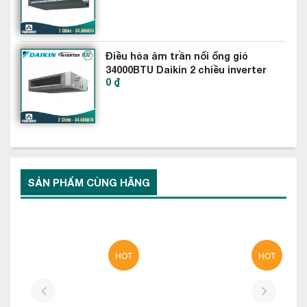
Điều hòa âm trần nối ống gió
34000BTU Daikin 2 chiều inverter
0 ₫
FBA100BVMA9-RZA100DV1
SẢN PHẨM CÙNG HÃNG
HOT
HOT
prev
next