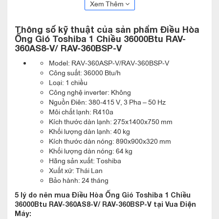
Điều Hòa Ống Gió Toshiba 1 Chiều 36000Btu RAV-360AS8-V/
Xem Thêm
RAV-360BSP-V có khả năng xả thải của điều hòa thuận tiện và
Thông số kỹ thuật của sản phẩm Điều Hòa
dễ dàng hơn với chiều cao cho phép trong khoảng 850mm, với
Ống Gió Toshiba 1 Chiều 36000Btu RAV-
khoảng cách được tính từ miệng xả thải của máy. Tính năng
360AS8-V/ RAV-360BSP-V
sử dụng các ống gió mềm linh hoạt hơn, giúp cho linh động
Model: RAV-360ASP-V/RAV-360BSP-V
trong việc lắp đặt máy, tận dụng tốt mọi không gian của căn
Công suất: 36000 Btu/h
Loại: 1 chiều
phòng. Kích thước thiết kế của máy nhỏ gọn với chiều cao
Công nghệ inverter: Không
trung bình trong khoảng 275mm, giúp đáp ứng tốt những điều
Nguồn Điên: 380-415 V, 3 Pha – 50 Hz
Môi chất lạnh: R410a
kiện lắp đặt khắt khe trong mọi không gian căn phòng. Áp suất
Kích thước dàn lạnh: 275x1400x750 mm
hoạt động tĩnh bên ngoài có thể tăng cao lên đến khoảng
Khối lượng dàn lạnh: 40 kg
120Pa, giúp cho các không gian xung quanh máy luôn đạt
Kích thước dàn nóng: 890x900x320 mm
Khối lượng dàn nóng: 64 kg
được độ lạnh theo mong muốn của khách hàng.
Hãng sản xuất: Toshiba
Xuất xứ: Thái Lan
Sử dụng ống gió mềm linh hoạt, cho phép sự linh hoạt trong
Bảo hành: 24 tháng
thiết kế
5 lý do nên mua Điều Hòa Ống Gió Toshiba 1 Chiều
Áp suất tĩnh cao: Áp suất tĩnh bên ngoài có thể tăng cao đến
36000Btu RAV-360AS8-V/ RAV-360BSP-V tại Vua Điện
Máy:
120Pa, cho tất cả các khu vực qua phòng có thể đạt được