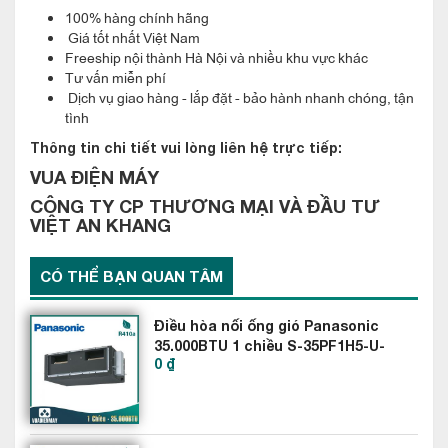
100% hàng chính hãng
nhiệt độ mong muốn.
Giá tốt nhất Việt Nam
Freeship nội thành Hà Nội và nhiều khu vực khác
Bơm thoát nước tích hợp cho phép lắp đặt ống nước xả thuận
Tư vấn miễn phí
tiện, chiều cao ống xả nước ngưng có thể lên tới 850mm tính
Dịch vụ giao hàng - lắp đặt - bảo hành nhanh chóng, tận
tình
từ miệng xả nước ngưng.
Thông tin chi tiết vui lòng liên hệ trực tiếp:
Lớp phủ dàn lạnh Aqua Resin: Dàn trao đôi nhiệt được phủ lớp
VUA ĐIỆN MÁY
Aqua Resin làm giảm sự động nước ngưng tụ, dầu trên dàn,
CÔNG TY CP THƯƠNG MẠI VÀ ĐẦU TƯ
cũng như giảm thiểu sự tích tụ bụi bẩn.
VIỆT AN KHANG
Hiệu suất hoạt động cao: Máy cho phép chạy quá tải ở thời
CÓ THỂ BẠN QUAN TÂM
gian cao hay hoạt động trong phòng có kích thước lớn hơn so
với máy.
Điều hòa nối ống gió Panasonic
Điều hòa âm trần nối ống gió Toshiba RAV-360ASP-V/RAV-
35.000BTU 1 chiều S-35PF1H5-U-
0 ₫
35PV1H8
360BSP-V thân thiện hơn với môi trường nhờ sử dụng môi
chất làm lạnh “không CFC”, hạn chế sự ảnh hưởng của chúng
đến môi trường, không ảnh hưởng đến tầng ozone, giảm thiểu