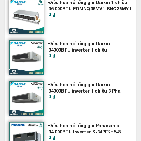
Điều hòa nối ống gió Daikin 1 chiều
ảnh hưởng đến hiệu ứng nhà kính. Các dàn lạnh của máy
36.000BTU FDMNQ36MV1-RNQ36MV1
được tích hợp chất Aqua Resin giúp cho giảm sự tác động
0 ₫
mạnh của nước xả thải, các loại dầu tạo ra trong quá trình hoạt
động, giảm thiểu sự tích tụ bụi bẩn.
Điều hòa nối ống gió Daikin
34000BTU inverter 1 chiều
0 ₫
FBA100BVMA9-RZF100CVM
Điều hòa nối ống gió Daikin
34000BTU inverter 1 chiều 3 Pha
0 ₫
FBA100BVMA9-RZF100CYM
Điều hòa nối ống gió Panasonic
34.000BTU Inverter S-34PF2H5-8
0 ₫