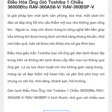
Điều Hòa Ống Gió Toshiba 1 Chiều
36000Btu RAV-360AS8-V/ RAV-360BSP-V
là giải pháp làm mát lạnh căn phòng, tòa nhà, một cách kín
đáo và đáp ứng tốt nhu cầu thẩm mỹ cao cho không gian rộng
lớn.. Ngoài ra, máy còn được trang bị công nghệ tiên tiến giúp
bầu không khí được trong lành với khả năng kháng khuẩn, khử
mùi hiệu quả, bảo vệ được sức khỏe cho cả gia đình bạn.
Điều hòa giấu trần Toshiba loại nối ống gió dàn lạnh được lắp
trong trần và không khí lạnh được cấp đến mọi nơi thông qua
ống gió. Là sự lựa chọn tuyệt vời cho không gian sang trọng ,
mang lại vẻ đẹp thẩm mỹ hòan hảo và yên tĩnh phù hợp với
chung cư căn hộ, nhà riêng, khách sạn, hội trường…
Dàn lạnh Điều Hòa Ống Gió Toshiba 1 Chiều 36000Btu RAV-
360AS8-V/ RAV-360BSP-V kích thước nhỏ gọn với chiều cao
275mm giúp đáp ứng các điều kiện lắp đặt.