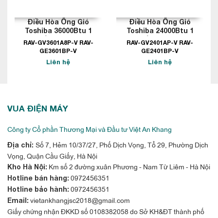
Điều Hòa Ống Gió
Điều Hòa Ống Gió
Toshiba 36000Btu 1
Toshiba 24000Btu 1
Chiều Inverter
Chiều Inverter
RAV-GV3601A8P-V RAV-
RAV-GV2401AP-V RAV-
GE3601BP-V
GE2401BP-V
Liên hệ
Liên hệ
VUA ĐIỆN MÁY
Công ty Cổ phần Thương Mại và Đầu tư Việt An Khang
Số 7, Hẻm 10/37/27, Phố Dịch Vọng, Tổ 29, Phường Dịch
Địa chỉ:
Vọng, Quận Cầu Giấy, Hà Nội
Km số 2 đường xuân Phương - Nam Từ Liêm - Hà Nội
Kho Hà Nội:
0972456351
Hotline bán hàng:
0972456351
Hotline bảo hành:
vietankhangjsc2018@gmail.com
Email:
Giấy chứng nhận ĐKKD số 0108382058 do Sở KH&ĐT thành phố