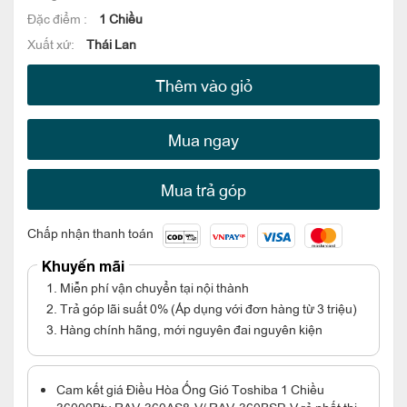
Đặc điểm :
1 Chiều
Xuất xứ:
Thái Lan
Thêm vào giỏ
Mua ngay
Mua trả góp
Chấp nhận thanh toán
Khuyến mãi
1. Miễn phí vận chuyển tại nội thành
2. Trả góp lãi suất 0% (Áp dụng với đơn hàng từ 3 triệu)
3. Hàng chính hãng, mới nguyên đai nguyên kiện
Cam kết giá Điều Hòa Ống Gió Toshiba 1 Chiều
36000Btu RAV-360AS8-V/ RAV-360BSP-V rẻ nhất thị