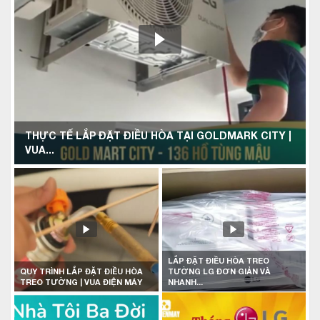
THỰC TẾ LẮP ĐẶT ĐIỀU HÒA TẠI GOLDMARK CITY |
VUA...
LẮP ĐẶT ĐIỀU HÒA TREO
QUY TRÌNH LẮP ĐẶT ĐIỀU HÒA
TƯỜNG LG ĐƠN GIẢN VÀ
TREO TƯỜNG | VUA ĐIỆN MÁY
NHANH...