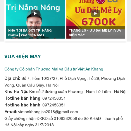
NHÀ TÔI BA ĐỜI TRỊ NẮNG
THÁNG LG - ƯU ĐÃI MÊ LY | VUA
NÓNG | VUA ĐIỆN MÁY
ĐIỆN MÁY
VUA ĐIỆN MÁY
Công ty Cổ phần Thương Mại và Đầu tư Việt An Khang
Số 7, Hẻm 10/37/27, Phố Dịch Vọng, Tổ 29, Phường Dịch
Địa chỉ:
Vọng, Quận Cầu Giấy, Hà Nội
Km số 2 đường xuân Phương - Nam Từ Liêm - Hà Nội
Kho Hà Nội:
0972456351
Hotline bán hàng:
0972456351
Hotline bảo hành:
vietankhangjsc2018@gmail.com
Email:
Giấy chứng nhận ĐKKD số 0108382058 do Sở KH&ĐT thành phố
Hà Nội cấp ngày 31/7/2018