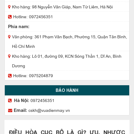
Kho hàng: 98 Nguyễn Văn Giáp, Nam Từ Liêm, Hà Nội
Hotline:
0972456351
Phía nam:
Văn phòng: 361 Phạm Văn Bạch, Phường 15, Quận Tân Bình,
Hồ Chí Minh
Kho hàng: Lô 01, đường 09, KCN Sóng Thần 1, Dĩ An, Bình
Dương
Hotline:
0975204879
BẢO HÀNH
0972456351
Hà Nội:
cskh@vuadienmay.vn
Email:
ĐIỀU HÒA CỤC BỘ LÀ GÌ? ƯU, NHƯỢC