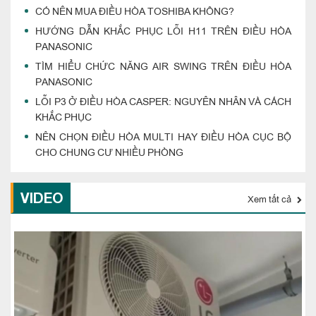
CÓ NÊN MUA ĐIỀU HÒA TOSHIBA KHÔNG?
HƯỚNG DẪN KHẮC PHỤC LỖI H11 TRÊN ĐIỀU HÒA
PANASONIC
TÌM HIỂU CHỨC NĂNG AIR SWING TRÊN ĐIỀU HÒA
PANASONIC
LỖI P3 Ở ĐIỀU HÒA CASPER: NGUYÊN NHÂN VÀ CÁCH
KHẮC PHỤC
NÊN CHỌN ĐIỀU HÒA MULTI HAY ĐIỀU HÒA CỤC BỘ
CHO CHUNG CƯ NHIỀU PHÒNG
VIDEO
Xem tất cả