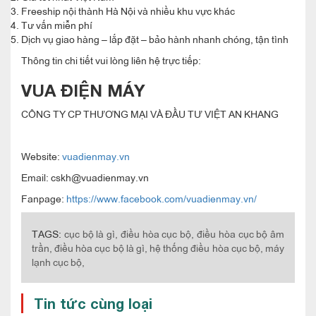
Freeship nội thành Hà Nội và nhiều khu vực khác
Tư vấn miễn phí
Dịch vụ giao hàng – lắp đặt – bảo hành nhanh chóng, tận tình
Thông tin chi tiết vui lòng liên hệ trực tiếp:
VUA ĐIỆN MÁY
CÔNG TY CP THƯƠNG MẠI VÀ ĐẦU TƯ VIỆT AN KHANG
Website:
vuadienmay.vn
Email: cskh@vuadienmay.vn
Fanpage:
https://www.facebook.com/vuadienmay.vn/
TAGS:
cục bộ là gì,
điều hòa cục bộ,
điều hòa cục bộ âm
trần,
điều hòa cục bộ là gì,
hệ thống điều hòa cục bộ,
máy
lạnh cục bộ,
Tin tức cùng loại