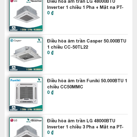
Điều hòa âm trần LG 48000BTU
Inverter 1 chiều 1 Pha + Mặt nạ PT-
0 ₫
MCGW0 ATNQ48GMLE7
Điều hòa âm trần Casper 50.000BTU
1 chiều CC-50TL22
0 ₫
Tùy theo nhiệt độ phòng , điều hòa âm trần Mitsubishi Heavy 2
chiều FDT140VG/FDC140VNA có thể tự động điều khiển cánh
đảo gió một cách riêng biệt .Từ đó giúp phòng mát nhanh và
đều hơn .
Điều hòa âm trần Funiki 50.000BTU 1
chiều CC50MMC
Điều hòa âm trần Mitsubishi Heavy
0 ₫
FDT140VG/FDC140VNA sử dụng Gas R410a
– Hiệu suất làm lạnh cao
Máy điều hòa âm trần Mitsubishi Heavy
Điều hòa âm trần LG 48000BTU
FDT140VG/FDC140VNA sử dụng môi chất lạnh thế hệ mới
Inverter 1 chiều 3 Pha + Mặt nạ PT-
R410a giúp gia tăng hiệu suất làm lạnh của máy và giảm ảnh
0 ₫
MCGW0 ATNQ48GMLE7AUUQ48LH4