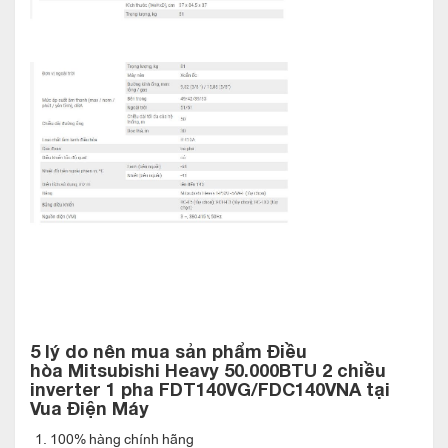
lạnh giá .
Điều hòa âm trần Mitsubishi Heavy
FDT140VG/FDC140VNA trang bị Công nghệ
inverter tiết kiệm điện năng
Mitsubishi Heavy FDT140VG/FDC140VNA được trang bị công
nghệ inverter tiên tiến nhất hiện nay . Công nghệ này giúp máy
tiết kiệm điện năng hiệu quả và giúp máy hoạt động êm dịu
hơn .
Điều hòa âm trần Mitsubishi Heavy
FDT140VG/FDC140VNA cảm biến chuyển
động thông minh
Cảm biến này cho phép máy điều hòa Mitsubishi Heavy
FDT140VG/FDC140VNA1 phát hiện hoạt động của người sử
5 lý do nên mua sản phẩm Điều
dụng trong phòng .
hòa
Mitsubishi Heavy 50.000BTU 2 chiều
inverter 1 pha FDT140VG/FDC140VNA
tại
Khi trong phòng không có người máy sẽ chuyển sang chế độ
Vua Điện Máy
chờ để tiết kiệm điện năng , sau khi có người dùng điều hòa sẽ
100% hàng chính hãng