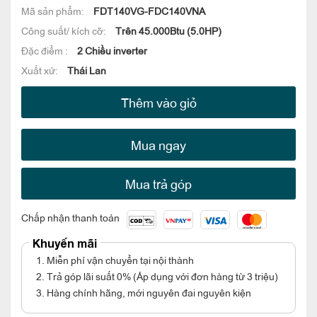
Mã sản phẩm:
FDT140VG-FDC140VNA
Công suất/ kích cỡ:
Trên 45.000Btu (5.0HP)
Đặc điểm :
2 Chiều inverter
Xuất xứ:
Thái Lan
Thêm vào giỏ
Mua ngay
Mua trả góp
Chấp nhận thanh toán
Khuyến mãi
1. Miễn phí vận chuyển tại nội thành
2. Trả góp lãi suất 0% (Áp dụng với đơn hàng từ 3 triệu)
3. Hàng chính hãng, mới nguyên đai nguyên kiện