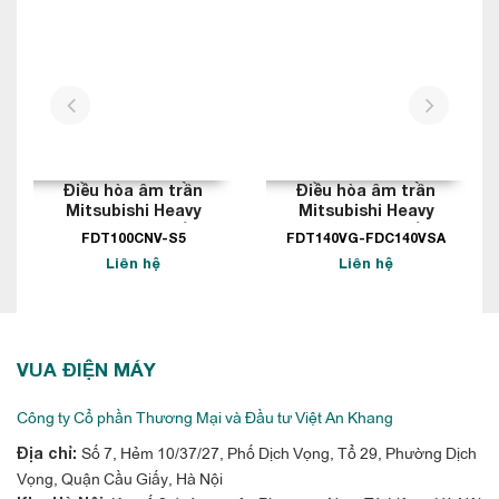
prev
next
Điều hòa âm trần
Điều hòa âm trần
Mitsubishi Heavy
Mitsubishi Heavy
34000BTU 1 chiều
50000BTU 2 chiều
FDT100CNV-S5
FDT140VG-FDC140VSA
Inverter 3 pha
Liên hệ
Liên hệ
VUA ĐIỆN MÁY
Công ty Cổ phần Thương Mại và Đầu tư Việt An Khang
Số 7, Hẻm 10/37/27, Phố Dịch Vọng, Tổ 29, Phường Dịch
Địa chỉ:
Vọng, Quận Cầu Giấy, Hà Nội