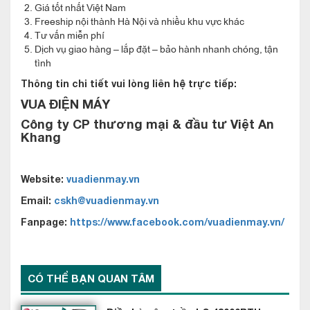
tự hoạt động trở lại . Đặc biệt , điều hòa sẽ tự động tắt nếu
Giá tốt nhất Việt Nam
Freeship nội thành Hà Nội và nhiều khu vực khác
trong phòng không có người dùng 12h liên tục . Quả thật là
Tư vấn miễn phí
một công nghệ rất tuyệt vời đúng không nào ?
Dịch vụ giao hàng – lắp đặt – bảo hành nhanh chóng, tận
tình
Chức năng tự động chuẩn đoán lỗi khi gặp
sự cố của Điều hòa âm trần Mitsubishi
Thông tin chi tiết vui lòng liên hệ trực tiếp:
Heavy FDT140VG/FDC140VNA
VUA ĐIỆN MÁY
Nhờ được trang bị bộ vi xử lý thông minh mà máy điều hòa âm
Công ty CP thương mại & đầu tư Việt An
Khang
trần Mitsubishi Heavy FDT140VG/FDC140VNA có thể tự động
phát hiện và chẩn đoán lỗi khi có sự cố . Điều này giúp giúp tiết
kiệm thời gian và chi phí cho người dùng máy .
Website:
vuadienmay.vn
Điều hòa âm trần Mitsubishi Heavy
Email:
cskh@vuadienmay.vn
FDT140VG/FDC140VNA có Hệ thống đảo gió
Fanpage:
https://www.facebook.com/vuadienmay.vn/
độc lập
CÓ THỂ BẠN QUAN TÂM