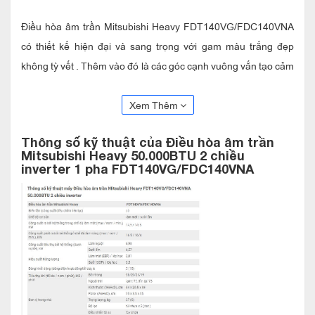
Điều hòa âm trần Mitsubishi Heavy FDT140VG/FDC140VNA
có thiết kế hiện đại và sang trọng với gam màu trắng đẹp
không tỳ vết . Thêm vào đó là các góc cạnh vuông vắn tạo cảm
giác khỏe khoắn cho sản phẩm .
Xem Thêm
Máy được sản xuất tại Thái Lan và được bảo hành chính hãng
24 tháng . Công suất 50.000BTU , Mitsubishi Heavy
Thông số kỹ thuật của Điều hòa âm trần
FDT140VG/FDC140VNA phù hợp lắp đặt cho các phòng có
Mitsubishi Heavy 50.000BTU 2 chiều
inverter 1 pha FDT140VG/FDC140VNA
diện tích nhỏ hơn 75m2 .
Điều hòa âm trần Mitsubishi Heavy
FDT140VG/FDC140VNA là điều hòa hai
chiều vừa làm lạnh , vừa sưởi ấm
Ngoài chức năng làm mát thông thường thì máy điều hòa
Mitsubishi Heavy FDT140VG/FDC140VNA còn được trang bị
thêm chức năng sưởi ấm vô cùng tiện lợi . Chức năng này đặc
biệt phù hợp với các tỉnh miền Bắc nước ta , nơi có mùa đông