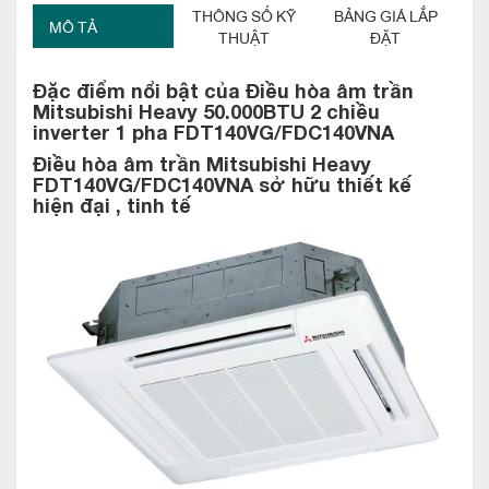
THÔNG SỐ KỸ
BẢNG GIÁ LẮP
MÔ TẢ
THUẬT
ĐẶT
Đặc điểm nổi bật của Điều hòa âm trần
Mitsubishi Heavy 50.000BTU 2 chiều
inverter 1 pha FDT140VG/FDC140VNA
Điều hòa âm trần Mitsubishi Heavy
FDT140VG/FDC140VNA sở hữu thiết kế
hiện đại , tinh tế