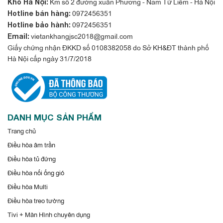
Km số 2 đường xuân Phương - Nam Từ Liêm - Hà Nội
Kho Hà Nội:
0972456351
Hotline bán hàng:
0972456351
Hotline bảo hành:
vietankhangjsc2018@gmail.com
Email:
Giấy chứng nhận ĐKKD số 0108382058 do Sở KH&ĐT thành phố
Hà Nội cấp ngày 31/7/2018
DANH MỤC SẢN PHẨM
Trang chủ
Điều hòa âm trần
Điều hòa tủ đứng
Điều hòa nối ống gió
Điều hòa Multi
Điều hòa treo tường
Tivi + Màn Hình chuyên dụng