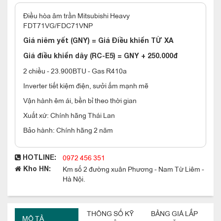
Điều hòa âm trần Mitsubishi Heavy
FDT71VG/FDC71VNP
Giá niêm yết (GNY) = Giá Điều khiển TỪ XA
Giá điều khiển dây (RC-E5) = GNY + 250.000đ
2 chiều - 23.900BTU - Gas R410a
Inverter tiết kiệm điện, sưởi ấm mạnh mẽ
Vận hành êm ái, bền bỉ theo thời gian
Xuất xứ: Chính hãng Thái Lan
Bảo hành: Chính hãng 2 năm
0972 456 351
HOTLINE:
Km số 2 đường xuân Phương - Nam Từ Liêm -
Kho HN:
Hà Nội.
THÔNG SỐ KỸ
BẢNG GIÁ LẮP
MÔ TẢ