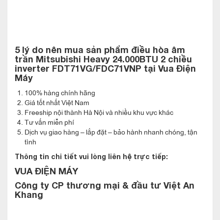
tích phòng 35 - 40 m² hoặc 100 - 115 m³). Bên cạnh máy hoạt
động êm và đạt hiệu quả tối đa công suất, thì
cũng góp phần giảm tối đa
FDT71VG/FDC71VNP Inverter
chi phí tiền điện với công suất tiêu thụ điện rất thấp ở mức
5 lý do nên mua sản phẩm
điều hòa âm
1.52
trần Mitsubishi Heavy 24.000BTU 2 chiều
.
kW
inverter FDT71VG/FDC71VNP
tại Vua Điện
Máy
Hệ thống điều khiển đảo gió độc lập của
Điều hòa âm trần Mitsubishi Heavy
100% hàng chính hãng
FDT71VG/FDC71VNP
Giá tốt nhất Việt Nam
Freeship nội thành Hà Nội và nhiều khu vực khác
Tư vấn miễn phí
Dịch vụ giao hàng – lắp đặt – bảo hành nhanh chóng, tận
tình
Thông tin chi tiết vui lòng liên hệ trực tiếp:
VUA ĐIỆN MÁY
Công ty CP thương mại & đầu tư Việt An
Khang