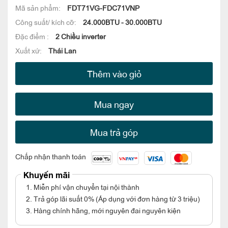
Mã sản phẩm:
FDT71VG-FDC71VNP
Công suất/ kích cỡ:
24.000BTU - 30.000BTU
Đặc điểm :
2 Chiều inverter
Xuất xứ:
Thái Lan
Thêm vào giỏ
Mua ngay
Mua trả góp
Chấp nhận thanh toán
Khuyến mãi
1. Miễn phí vận chuyển tại nội thành
2. Trả góp lãi suất 0% (Áp dụng với đơn hàng từ 3 triệu)
3. Hàng chính hãng, mới nguyên đai nguyên kiện