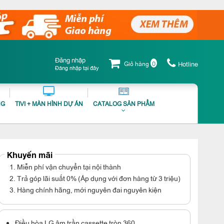
Đăng nhập
0
Giỏ hàng
Hotline
Đăng nhập tại đây
NG
TIVI + MÀN HÌNH DỰ ÁN
CATALOG SẢN PHẨM
Khuyến mãi
1. Miễn phí vận chuyển tại nội thành
2. Trả góp lãi suất 0% (Áp dụng với đơn hàng từ 3 triệu)
3. Hàng chính hãng, mới nguyên đai nguyên kiện
Điều hòa LG âm trần cassette tròn 360