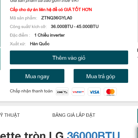
Cấp cho dự án liên hệ để có GIÁ TỐT HƠN
Mã sản phẩm:
ZTNQ36GYLA0
Công suất/ kích cỡ:
36.000BTU - 45.000BTU
Đặc điểm :
1 Chiều inverter
Xuất xứ:
Hàn Quốc
Thêm vào giỏ
Mua ngay
Mua trả góp
Chấp nhận thanh toán
Ỹ THUẬT
BẢNG GIÁ LẮP ĐẶT
ette
tròn
LG
36000BTU