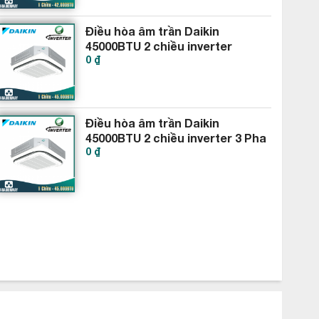
Điều hòa âm trần Daikin
45000BTU 2 chiều inverter
0 ₫
FCF125CVM RZA125DV1
Điều hòa âm trần Daikin
45000BTU 2 chiều inverter 3 Pha
0 ₫
FCF125CVM RZA125DY1