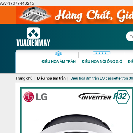
AW-17077443215
ĐIỀU HÒA ÂM TRẦN
ĐIỀU HÒA NỐI ỐNG GIÓ
ĐI
Trang chủ
Điều hòa âm trần
Điều hòa âm trần LG cassette trò