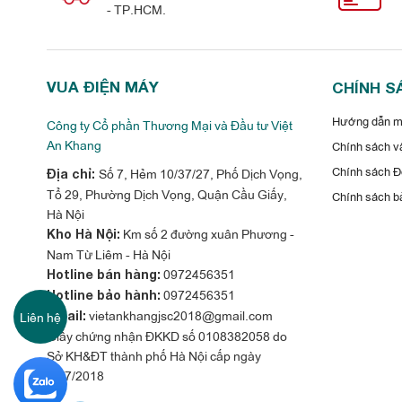
- TP.HCM.
Vật
liệu
cấu
thành
cao
cấp –
Độ
Ống
dẫn
gas
bằng
,
tăng
hiệu
suấ
đồng
nguyên
chất
VUA ĐIỆN MÁY
CHÍNH S
phủ
lớp
chống
ăn
mòn
Gol
Lá
tản
nhiệt
bằng
nhôm
Hướng dẫn mu
Công ty Cổ phần Thương Mại và Đầu tư Việt
Dàn
nóng
thiết
kế
nhỏ
gọn,
chịu
lực
tốt,
sử
dụng
môi
c
An Khang
Chính sách vậ
Chính sách Đổ
Số 7, Hẻm 10/37/27, Phố Dịch Vọng,
Địa chỉ:
Tổ 29, Phường Dịch Vọng, Quận Cầu Giấy,
Tính
năng
tiện
ích
nổi
bật
Chính sách b
Hà Nội
:
Chủ
động
điều
chỉnh
thời
gian
h
Km số 2 đường xuân Phương -
Chức
năng
hẹn
giờ
Kho Hà Nội:
Nam Từ Liêm - Hà Nội
:
Máy
sẽ
ghi
nhớ
cài
đặ
Tự
khởi
động
lại
khi
có
điện
0972456351
Hotline bán hàng:
0972456351
Hotline bảo hành:
:
Giúp
hạn
chế
vi
khuẩn,
nấ
Chức
năng
tự
làm
sạch
vietankhangjsc2018@gmail.com
Liên hệ
Email:
bảo
vệ
sức
khỏe
người
dùng.
Giấy chứng nhận ĐKKD số 0108382058 do
Sở KH&ĐT thành phố Hà Nội cấp ngày
31/7/2018
Kết
luận