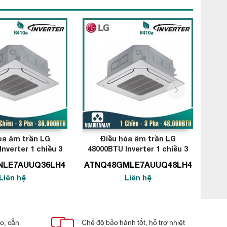
next
òa âm trần LG
Điều hòa âm trần LG
nverter 1 chiều 3
48000BTU Inverter 1 chiều 3
180
ặt nạ PT-MCGW0
Pha + Mặt nạ PT-MCGW0
Ph
NLE7AUUQ36LH4
ATNQ48GMLE7AUUQ48LH4
Liên hệ
Liên hệ
áo, cẩn
Chế độ bảo hành tốt, hỗ trợ nhiệt