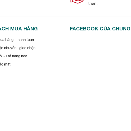
thận.
bền
vượt
trội
t
truyền
nhiệt
và
khả
năng
làm
lạnh.
ÁCH MUA HÀNG
FACEBOOK CỦA CHÚNG
dFin,
kéo
dài
tuổi
thọ
máy
và
hạn
chế
tác
động
từ
môi
trường.
a hàng - thanh toán
thân
thiện
môi
trường.
hất
lạnh
R32
n chuyển - giao nhận
i - Trả hàng hóa
ảo mật
oạt
động
của
máy.
t
trước
đó
và
tự
động
vận
hành
trở
lại
mà
không
cần
thao
tác
lại.
m
mốc
phát
sinh
bên
trong
dàn
lạnh,
mang
lại
không
khí
sạch
sẽ,