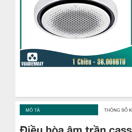
MÔ TẢ
THÔNG SỐ K
Điều
hòa
âm
trần
cass