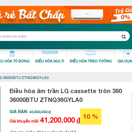
ỀU HÒA TỦ ĐỨNG
ĐIỀU HÒA MULTI
ĐIỀU HÒA TREO TƯỜNG
GIA DỤ
n 360 36000BTU ZTNQ36GYLA0
Điều hòa âm trần LG cassette tròn 360
36000BTU
ZTNQ36GYLA0
GIÁ BÁN:
45,800,000 ₫
10 %
41,200,000
₫
Giá khuyến mãi:
Giá sản phẩm đã bao gồm thuế VAT