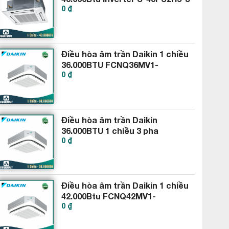
0 ₫
U-43PS2H5-8
Điều hòa âm trần Daikin 1 chiều
36.000BTU FCNQ36MV1-
0 ₫
RNQ36MV1
Điều hòa âm trần Daikin
36.000BTU 1 chiều 3 pha
0 ₫
FCNQ36MV1-RNQ36MY1
Điều hòa âm trần Daikin 1 chiều
42.000Btu FCNQ42MV1-
0 ₫
RNQ42MY1