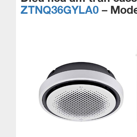
ZTNQ36GYLA0
–
Mod