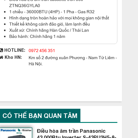
ZTNQ36GYLA0
1 chiều - 36000BTU (4HP) - 1 Pha - Gas R32
Hình dạng tròn hoàn hảo với mọi không gian nội thất
Thiết kế không cánh đảo gió, làm lạnh đều
Xuất xứ: Chính hãng Hàn Quốc / Thái Lan
Bảo hành: Chính hãng 1 năm
0972 456 351
HOTLINE:
Km số 2 đường xuân Phương - Nam Từ Liêm -
Kho HN:
Hà Nội.
CÓ THỂ BẠN QUAN TÂM
Điều hòa âm trần Panasonic
43.000Btu Inverter S-43PU2H5-8-