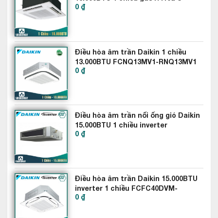
chiều lạnh
lên/xuống/Trái/phải giúp hơi
thổi gió 4 hướng
0 ₫
18PU1H5
lạnh lan tỏa rộng khắp trong phòng, bạn sẽ tận hưởng cảm
giác mát lạnh dù bất kỳ góc nào trong căn phòng của mình.
Điều hòa âm trần Daikin 1 chiều
13.000BTU FCNQ13MV1-RNQ13MV1
0 ₫
Điều hòa âm trần nối ống gió Daikin
15.000BTU 1 chiều inverter
0 ₫
FBFC40DVM9-RZFC40DVM
Dàn lạnh nhỏ gọn & mỏng nhẹ
Điều hòa âm trần Daikin 15.000BTU
inverter 1 chiều FCFC40DVM-
ATNQ12GULA1 thiết kế
Dàn lạnh điều hòa âm trần LG
0 ₫
RZFC40DVM
rất mỏng chỉ 132mm - nhỏ hơn kích thước gang tay người