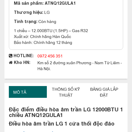
Mã sản phẩm:
ATNQ12GULA1
LG
Thương hiệu:
Còn hàng
Tình trạng:
1 chiều – 12.000BTU (1.5HP) – Gas R32
Xuất xứ: Chính hãng Hàn Quốc
Bảo hành: Chính hãng 12 tháng
0972 456 351
HOTLINE:
Km số 2 đường xuân Phương - Nam Từ Liêm -
Kho HN:
Hà Nội.
THÔNG SỐ KỸ
BẢNG GIÁ LẮP
MÔ TẢ
THUẬT
ĐẶT
Đặc điểm điều hòa âm trần LG 12000BTU 1
chiều ATNQ12GULA1
Điều hòa âm trần LG 1 cửa thổi độc đáo