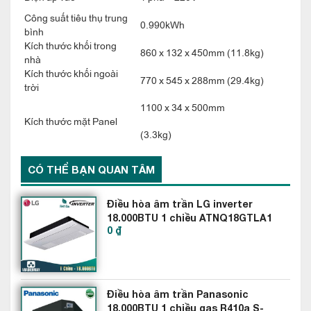
Công suất tiêu thụ trung
sử dụng
Điều hòa âm trần LG 1 chiều
ATNQ12GULA1
0.990kWh
bình
công nghệ inverter giúp máy điều hòa tiết kiệm điện năng, vận
Kích thước khối trong
860 x 132 x 450mm (11.8kg)
nhà
hành êm ái, biên độ chênh lệch nhiệt độ thấp tạo cảm giác thư
Kích thước khối ngoài
770 x 545 x 288mm (29.4kg)
giãn thoải mái nhất cho người sử dụng.
trời
1100 x 34 x 500mm
Kích thước mặt Panel
(3.3kg)
CÓ THỂ BẠN QUAN TÂM
Điều hòa âm trần LG inverter
18.000BTU 1 chiều ATNQ18GTLA1
0 ₫
Thổi gió 4 hướng mát lạnh dễ chịu
Điều hòa âm trần Panasonic
loại 1
Điều hòa âm trần LG 12000
BTU ATNQ12GULA1
18.000BTU 1 chiều gas R410a S-