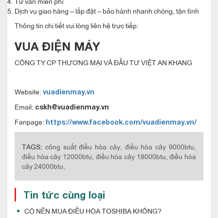
Tư vấn miễn phí
Dịch vụ giao hàng – lắp đặt – bảo hành nhanh chóng, tận tình
Thông tin chi tiết vui lòng liên hệ trực tiếp:
VUA ĐIỆN MÁY
CÔNG TY CP THƯƠNG MẠI VÀ ĐẦU TƯ VIỆT AN KHANG
Website:
vuadienmay.vn
Email:
cskh@vuadienmay.vn
Fanpage:
https://www.facebook.com/vuadienmay.vn/
TAGS:
công suất điều hòa cây,
điều hòa cây 9000btu,
điều hòa cây 12000btu,
điều hòa cây 18000btu,
điều hòa
cây 24000btu,
Tin tức cùng loại
CÓ NÊN MUA ĐIỀU HÒA TOSHIBA KHÔNG?