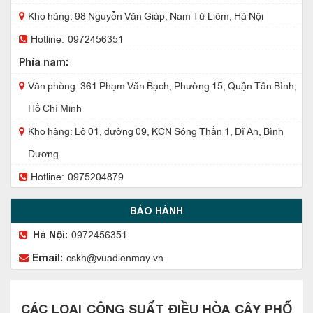
Kho hàng: 98 Nguyễn Văn Giáp, Nam Từ Liêm, Hà Nội
Hotline:
0972456351
Phía nam:
Văn phòng: 361 Phạm Văn Bạch, Phường 15, Quận Tân Bình,
Hồ Chí Minh
Kho hàng: Lô 01, đường 09, KCN Sóng Thần 1, Dĩ An, Bình
Dương
Hotline:
0975204879
BẢO HÀNH
0972456351
Hà Nội:
cskh@vuadienmay.vn
Email:
CÁC LOẠI CÔNG SUẤT ĐIỀU HÒA CÂY PHỔ