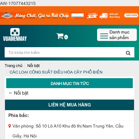
AW-17077443215
Danh mục
sản phẩm
0
Trang chủ
Nổi bật
CÁC LOẠI CÔNG SUẤT ĐIỀU HÒA CÂY PHỔ BIẾN
DANH MỤC TIN TỨC
Nổi bật
LIÊN HỆ MUA HÀNG
Phía bắc:
Văn phòng: Số 10 Lô A10 Khu đô thị Nam Trung Yên, Cầu
Giấy, Hà Nội