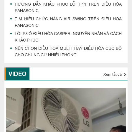
HƯỚNG DẪN KHẮC PHỤC LỖI H11 TRÊN ĐIỀU HÒA
PANASONIC
TÌM HIỂU CHỨC NĂNG AIR SWING TRÊN ĐIỀU HÒA
PANASONIC
LỖI P3 Ở ĐIỀU HÒA CASPER: NGUYÊN NHÂN VÀ CÁCH
KHẮC PHỤC
NÊN CHỌN ĐIỀU HÒA MULTI HAY ĐIỀU HÒA CỤC BỘ
CHO CHUNG CƯ NHIỀU PHÒNG
VIDEO
Xem tất cả