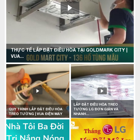
THỰC TẾ LẮP ĐẶT ĐIỀU HÒA TẠI GOLDMARK CITY |
VUA...
LẮP ĐẶT ĐIỀU HÒA TREO
QUY TRÌNH LẮP ĐẶT ĐIỀU HÒA
TƯỜNG LG ĐƠN GIẢN VÀ
TREO TƯỜNG | VUA ĐIỆN MÁY
NHANH...