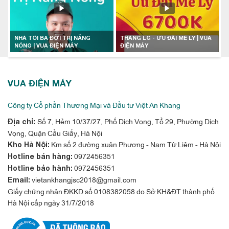
NHÀ TÔI BA ĐỜI TRỊ NẮNG
THÁNG LG - ƯU ĐÃI MÊ LY | VUA
NÓNG | VUA ĐIỆN MÁY
ĐIỆN MÁY
VUA ĐIỆN MÁY
Công ty Cổ phần Thương Mại và Đầu tư Việt An Khang
Số 7, Hẻm 10/37/27, Phố Dịch Vọng, Tổ 29, Phường Dịch
Địa chỉ:
Vọng, Quận Cầu Giấy, Hà Nội
Km số 2 đường xuân Phương - Nam Từ Liêm - Hà Nội
Kho Hà Nội:
0972456351
Hotline bán hàng:
0972456351
Hotline bảo hành:
vietankhangjsc2018@gmail.com
Email:
Giấy chứng nhận ĐKKD số 0108382058 do Sở KH&ĐT thành phố
Hà Nội cấp ngày 31/7/2018