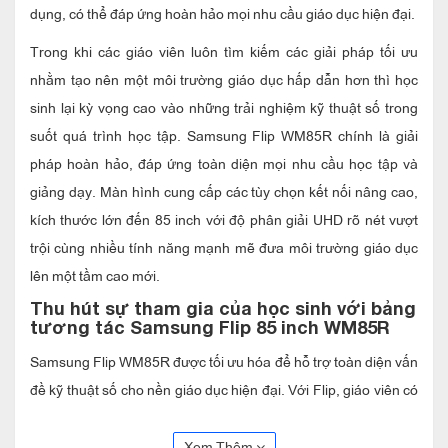
dụng, có thể đáp ứng hoàn hảo mọi nhu cầu giáo dục hiện đại.
Trong khi các giáo viên luôn tìm kiếm các giải pháp tối ưu
nhằm tạo nên một môi trường giáo dục hấp dẫn hơn thì học
sinh lại kỳ vọng cao vào những trải nghiệm kỹ thuật số trong
suốt quá trình học tập. Samsung Flip WM85R chính là giải
pháp hoàn hảo, đáp ứng toàn diện mọi nhu cầu học tập và
giảng dạy. Màn hình cung cấp các tùy chọn kết nối nâng cao,
kích thước lớn đến 85 inch với độ phân giải UHD rõ nét vượt
trội cùng nhiều tính năng mạnh mẽ đưa môi trường giáo dục
lên một tầm cao mới.
Thu hút sự tham gia của học sinh với bảng
tương tác Samsung Flip 85 inch WM85R
Samsung Flip WM85R được tối ưu hóa để hỗ trợ toàn diện vấn
đề kỹ thuật số cho nền giáo dục hiện đại. Với Flip, giáo viên có
thể dễ dàng dẫn dắt lớp học dù là vẽ tranh trong lớp nghệ
thuật, chỉnh sửa hình ảnh hay thêm chú thích trên phông nền.
Xem Thêm