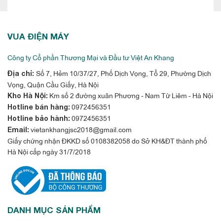
Bảng tương tác Samsung Flip 85 inch
VUA ĐIỆN MÁY
WM85R mang đến nhiều tùy chọn định
dạng
Công ty Cổ phần Thương Mại và Đầu tư Việt An Khang
Samsung Flip cung cấp hàng loạt các mẫu sẵn có và công cụ
Số 7, Hẻm 10/37/27, Phố Dịch Vọng, Tổ 29, Phường Dịch
Địa chỉ:
tiện ích - từ thời gian biểu, lịch trình cho đến bảng chiến lược -
Vọng, Quận Cầu Giấy, Hà Nội
phù hợp hoàn hảo với mọi môi trường học tập và giáo dục. Giờ
Km số 2 đường xuân Phương - Nam Từ Liêm - Hà Nội
Kho Hà Nội:
0972456351
Hotline bán hàng:
đây thay vì viết lên giấy như thông thường, giáo viên và học
0972456351
Hotline bảo hành:
sinh có thể sử dụng các mẫu nội dung kỹ thuật số sẵn có để
vietankhangjsc2018@gmail.com
Email:
nâng cao hiệu quả ghi chép và gia tăng sự thích thú trong việc
Giấy chứng nhận ĐKKD số 0108382058 do Sở KH&ĐT thành phố
giảng dạy và học tập.
Hà Nội cấp ngày 31/7/2018
DANH MỤC SẢN PHẨM