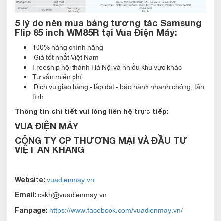
5 lý do nên mua
b
ảng tương tác Samsung
Flip 85 inch WM85R
tại Vua Điện Máy:
100% hàng chính hãng
Bảng tương tác Samsung Flip 85 inch
Giá tốt nhất Việt Nam
WM85R đa dạng tùy chọn kết nối
Freeship nội thành Hà Nội và nhiều khu vực khác
Samsung mang đến nhiều tùy chọn kết nối linh hoạt như USB,
Tư vấn miễn phí
Dịch vụ giao hàng - lắp đặt - bảo hành nhanh chóng, tận
HDMI, DP, NFC, chia sẻ màn hình và khe OPS được bổ sung
tình
gần đây, cho phép người dùng truy cập dễ dàng vào Flip từ
Thông tin chi tiết vui lòng liên hệ trực tiếp:
nhiều thiết bị khác nhau. Thông qua khả năng trình chiếu liền
VUA ĐIỆN MÁY
mạch mọi nội dung từ phía sau của Flip, giáo viên có thể tập
CÔNG TY CP THƯƠNG MẠI VÀ ĐẦU TƯ
trung truyền đạt tối đa, giúp thu hút sự chú ý của học sinh đối
VIỆT AN KHANG
với bài giảng.
vuadienmay.vn
Website:
cskh@vuadienmay.vn
Email:
https://www.facebook.com/vuadienmay.vn/
Fanpage: