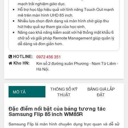
mạch trải nghiệm giáo dục.
Hỗ trợ học tập hiệu quả với tính năng Touch Out mạnh
mẽ trên màn hình UHD 85 inch.
Nhiều lựa chọn định dạng và màn hình chờ giúp thu
hút hiệu quả sự tham gia của học sinh.
Nâng cao khả năng kiểm soát với hệ thống mật khẩu 6
chữ số và giải pháp Remote Management giúp quản lý
dễ dàng và đơn giản hơn.
0972 456 351
HOTLINE:
Km số 2 đường xuân Phương - Nam Từ Liêm -
Kho HN:
Hà Nội.
THÔNG SỐ KỸ
BẢNG GIÁ LẮP
MÔ TẢ
THUẬT
ĐẶT
Đặc điểm nổi bật của bảng tương tác
Samsung Flip 85 inch WM85R
Samsung Flip là màn hình chuyên dụng trực quan và dễ sử