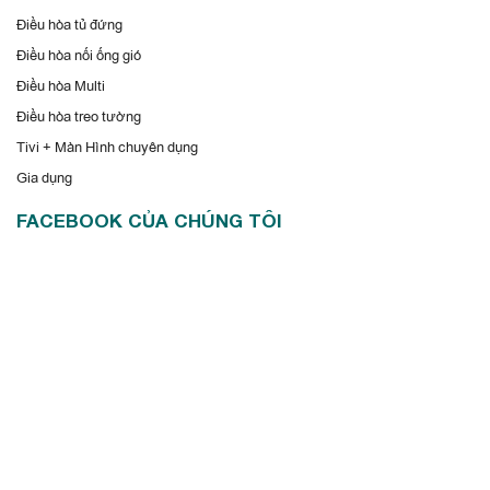
hoặc cuộn nhanh chóng đến nội dung mà mình đang cần. Hơn
Điều hòa tủ đứng
cả như thế, hệ thống an ninh tăng cường giúp lưu trữ và bảo
Điều hòa nối ống gió
vệ an toàn cho những nội dung quan trọng của doanh nghiệp
Điều hòa Multi
khỏi sự xâm nhập trái phép từ bên ngoài.
Điều hòa treo tường
Tivi + Màn Hình chuyên dụng
Gia dụng
FACEBOOK CỦA CHÚNG TÔI
Bảng tương tác Samsung Flip 65 inch
WM65R chia sẻ nội dung với nhiều người
Với kết nối Wi-Fi hoặc đầu ra HDMI, bạn có thể ngay lập tức