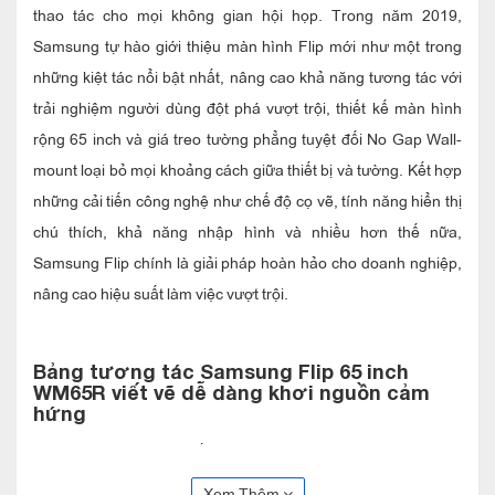
thao tác cho mọi không gian hội họp. Trong năm 2019,
Samsung tự hào giới thiệu màn hình Flip mới như một trong
những kiệt tác nổi bật nhất, nâng cao khả năng tương tác với
trải nghiệm người dùng đột phá vượt trội, thiết kế màn hình
rộng 65 inch và giá treo tường phẳng tuyệt đối No Gap Wall-
mount loại bỏ mọi khoảng cách giữa thiết bị và tường. Kết hợp
những cải tiến công nghệ như chế độ cọ vẽ, tính năng hiển thị
chú thích, khả năng nhập hình và nhiều hơn thế nữa,
Samsung Flip chính là giải pháp hoàn hảo cho doanh nghiệp,
nâng cao hiệu suất làm việc vượt trội.
Bảng tương tác Samsung Flip 65 inch
WM65R viết vẽ dễ dàng khơi nguồn cảm
hứng
Tận hưởng cảm giác viết quen thuộc trên định dạng kỹ thuật
số đa dạng sắc màu và phong cách với nhiều kích cỡ màn
Xem Thêm