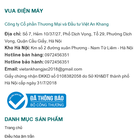
tra các danh sách cần thiết. Thỏa mãn mọi nhu cầu kinh
VUA ĐIỆN MÁY
doanh, tối ưu hiệu quả giao diện hiển thị đúng như ý muốn
doanh nghiệp.
Công ty Cổ phần Thương Mại và Đầu tư Việt An Khang
Số 7, Hẻm 10/37/27, Phố Dịch Vọng, Tổ 29, Phường Dịch
Địa chỉ:
Vọng, Quận Cầu Giấy, Hà Nội
Km số 2 đường xuân Phương - Nam Từ Liêm - Hà Nội
Kho Hà Nội:
0972456351
Hotline bán hàng:
0972456351
Hotline bảo hành:
vietankhangjsc2018@gmail.com
Email:
Giấy chứng nhận ĐKKD số 0108382058 do Sở KH&ĐT thành phố
Hà Nội cấp ngày 31/7/2018
Bảng tương tác Samsung Flip 65 inch
WM65R điều hướng nhanh chóng và an
toàn bảo mật
DANH MỤC SẢN PHẨM
Với tính năng cho phép truy cập đồng thời lên đến 20 trang
Trang chủ
văn bản trong
một lần cuộn, Flip giúp bạn dễ dàng tìm kiếm
Điều hòa âm trần