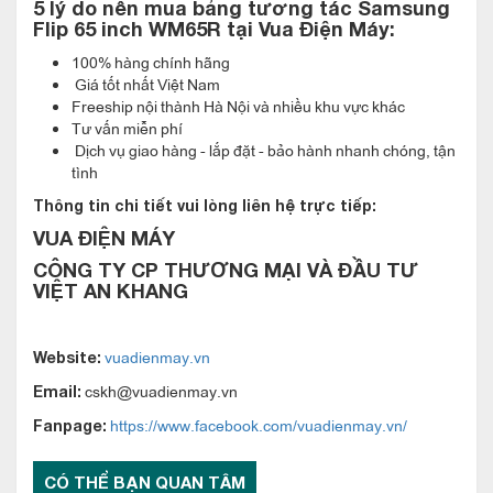
5 lý do nên mua
b
ảng tương tác Samsung
Flip 65 inch WM65R
tại Vua Điện Máy:
100% hàng chính hãng
Giá tốt nhất Việt Nam
Freeship nội thành Hà Nội và nhiều khu vực khác
Tư vấn miễn phí
Dịch vụ giao hàng - lắp đặt - bảo hành nhanh chóng, tận
tình
Thông tin chi tiết vui lòng liên hệ trực tiếp:
VUA ĐIỆN MÁY
CÔNG TY CP THƯƠNG MẠI VÀ ĐẦU TƯ
Bảng tương tác Samsung Flip 65 inch
VIỆT AN KHANG
WM65R chỉnh sửa hình ảnh chuyên nghiệp
Trên màn hình tương tác Samsung Flip, người dùng có thể
vuadienmay.vn
Website:
chọn, di chuyển, cắt, chụp lại hay chỉnh sửa mọi hình ảnh theo
cskh@vuadienmay.vn
Email:
đúng theo ý muốn. Mỗi tấm hình đều có thể được nhập vào
https://www.facebook.com/vuadienmay.vn/
Fanpage:
cuộn hình ảnh chỉ với thao tác bấm nút đơn giản, cho phép
bạn sửa đổi hay xóa những chi tiết thừa dễ dàng và nhanh
CÓ THỂ BẠN QUAN TÂM