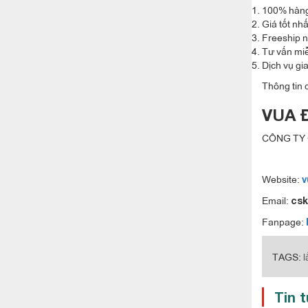
100% hàng
Giá tốt nh
Freeship n
Tư vấn mi
Dịch vụ gi
Thông tin c
VUA 
CÔNG TY 
Website:
v
Email:
cs
Fanpage:
TAGS:
l
Tin 