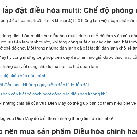
 lắp đặt điều hòa multi: Chế độ phòng ư
ụng điều hòa multi cần lưu ý khi cài đặt hệ thống làm việc, bạn phải c
 dòng điều hòa multi như điều hòa multi daikin chế độ làm việc của dà
ược ưu tiên làm lạnh trước, khi tổng công suất của các dàn lạnh bật trư
 ở chế độ chờ. Một trong những dàn lạnh đã bật tắt thì dàn lạnh chờ sẽ t
áy hy vọng những tổng hợp trên đây đã phần nào giải được thắc mắc củ
 những bài viết cùng chủ đề mà bạn có thể quan tâm:
lắp đặt điều hòa nên tránh
ặt điều hòa: Những nguy hiểm đến từ lỗi lắp đặt
 bạn cần biết về cách hoạt động của điều hòa không khí
i những chia sẻ của Vua Điện Máy có thể giúp bạn có thêm hiểu biết về 
log Vua Điện Máy để biết thêm những thông tin hữu ích nhé!
do nên mua sản phẩm Điều hòa chính hã