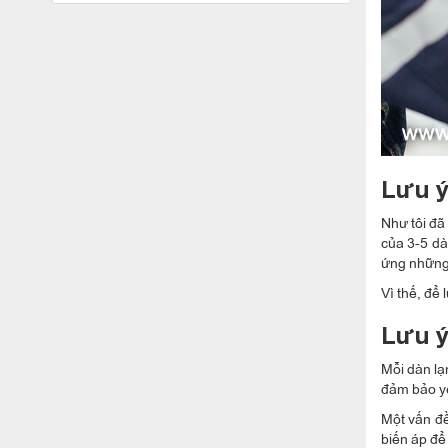
Lưu ý
Như tôi đã
của 3-5 dà
ứng những
Vì thế, để
Lưu ý
Mỗi dàn lạ
đảm bảo yê
Một vấn đề
biến áp để