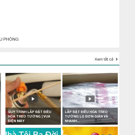
ỀU PHÒNG
Xem tất cả
QUY TRÌNH LẮP ĐẶT ĐIỀU
LẮP ĐẶT ĐIỀU HÒA TREO
HÒA TREO TƯỜNG | VUA
TƯỜNG LG ĐƠN GIẢN VÀ
ĐIỆN MÁY
NHANH...