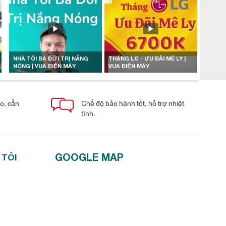
NHÀ TÔI BA ĐỜI TRỊ NẮNG
THÁNG LG - ƯU ĐÃI MÊ LY |
NÓNG | VUA ĐIỆN MÁY
VUA ĐIỆN MÁY
áo, cẩn
Chế độ bảo hành tốt, hỗ trợ nhiệt
tình.
GOOGLE MAP
 TÔI