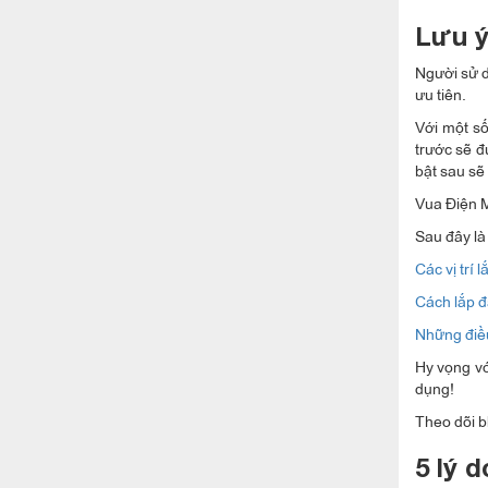
Lưu ý
Người sử d
ưu tiên.
Với một số
trước sẽ đ
bật sau sẽ
Vua Điện M
Sau đây là
Các vị trí 
Cách lắp đ
Những điều
Hy vọng vớ
dụng!
Theo dõi b
5 lý 