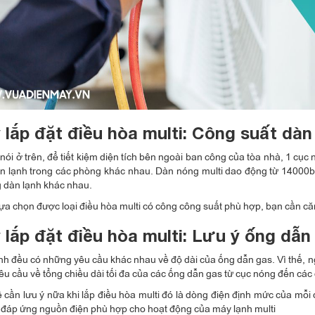
 lắp đặt điều hòa multi: Công suất dàn 
 nói ở trên, để tiết kiệm diện tích bên ngoài ban công của tòa nhà, 1 c
n lạnh trong các phòng khác nhau. Dàn nóng multi dao động từ 14000bt
 dàn lạnh khác nhau.
 lựa chọn được loại điều hòa multi có công công suất phù hợp, bạn cần căn
 lắp đặt điều hòa multi: Lưu ý ống dẫn
nh đều có những yêu cầu khác nhau về độ dài của ống dẫn gas. Vì thế, 
u cầu về tổng chiều dài tối đa của các ống dẫn gas từ cục nóng đến các 
 cần lưu ý nữa khi lắp điều hòa multi đó là dòng điện định mức của mỗi
 đáp ứng nguồn điện phù hợp cho hoạt động của máy lạnh multi