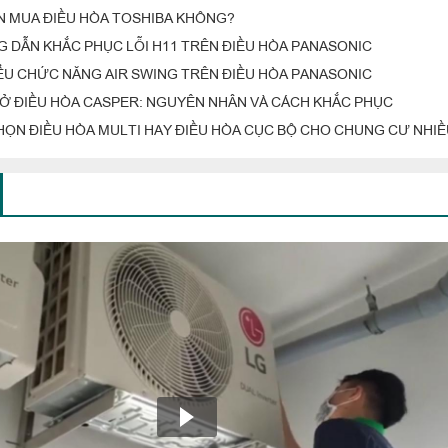
N MUA ĐIỀU HÒA TOSHIBA KHÔNG?
 DẪN KHẮC PHỤC LỖI H11 TRÊN ĐIỀU HÒA PANASONIC
IỂU CHỨC NĂNG AIR SWING TRÊN ĐIỀU HÒA PANASONIC
3 Ở ĐIỀU HÒA CASPER: NGUYÊN NHÂN VÀ CÁCH KHẮC PHỤC
HỌN ĐIỀU HÒA MULTI HAY ĐIỀU HÒA CỤC BỘ CHO CHUNG CƯ NHI