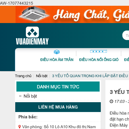
AW-17077443215
ĐIỀU HÒA ÂM TRẦN
ĐIỀU HÒA NỐI ỐNG GIÓ
ĐI
Trang chủ
Nổi bật
3 YẾU TỐ QUAN TRỌNG KHI LẮP ĐẶT ĐIỀU
DANH MỤC TIN TỨC
3 YẾU 
Nổi bật
17:03 - 
LIÊN HỆ MUA HÀNG
Điều hòa m
Phía bắc:
đặt hạn ch
Điện Máy s
Văn phòng: Số 10 Lô A10 Khu đô thị Nam