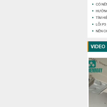
CÓ NÊ
HƯỚNG
TÌM H
LỖI P
NÊN C
VIDEO