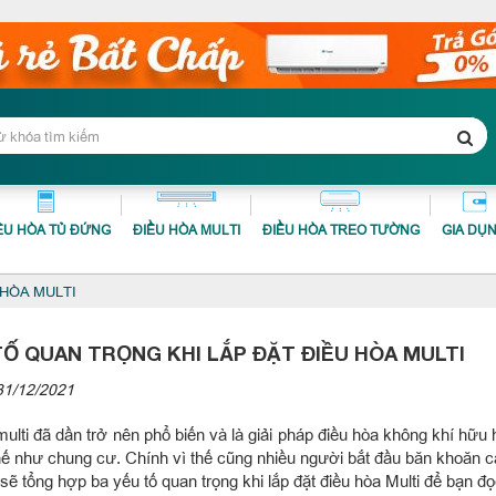
ỀU HÒA TỦ ĐỨNG
ĐIỀU HÒA MULTI
ĐIỀU HÒA TREO TƯỜNG
GIA DỤ
 HÒA MULTI
TỐ QUAN TRỌNG KHI LẮP ĐẶT ĐIỀU HÒA MULTI
31/12/2021
ulti đã dần trở nên phổ biến và là giải pháp điều hòa không khí hữu
ế như chung cư. Chính vì thế cũng nhiều người bắt đầu băn khoăn các
ẽ tổng hợp ba yếu tố quan trọng khi lắp đặt điều hòa Multi để bạn đ