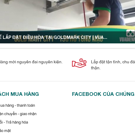
 LẮP ĐẶT ĐIỀU HÒA TẠI GOLDMARK CITY | VUA...
àng mới nguyên đai nguyên kiện.
Lắp đặt tận tình, chu đ
thận.
ÁCH MUA HÀNG
FACEBOOK CỦA CHÚNG
a hàng - thanh toán
n chuyển - giao nhận
i - Trả hàng hóa
ảo mật