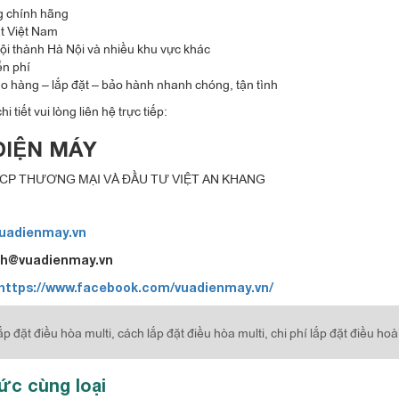
 chính hãng
ất Việt Nam
ội thành Hà Nội và nhiều khu vực khác
ễn phí
ao hàng – lắp đặt – bảo hành nhanh chóng, tận tình
hi tiết vui lòng liên hệ trực tiếp:
ĐIỆN MÁY
CP THƯƠNG MẠI VÀ ĐẦU TƯ VIỆT AN KHANG
uadienmay.vn
kh@vuadienmay.vn
https://www.facebook.com/vuadienmay.vn/
ắp đặt điều hòa multi,
cách lắp đặt điều hòa multi,
chi phí lắp đặt điều hoà
tức cùng loại