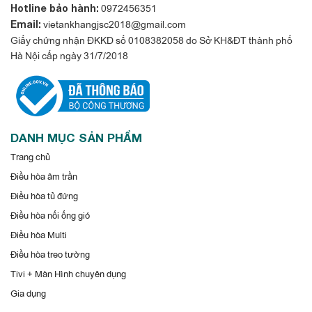
0972456351
Hotline bảo hành:
vietankhangjsc2018@gmail.com
Email:
Giấy chứng nhận ĐKKD số 0108382058 do Sở KH&ĐT thành phố
Hà Nội cấp ngày 31/7/2018
DANH MỤC SẢN PHẨM
Trang chủ
Bỏ đá vào khay và chỉ cần 1 lần vặn thì đá sẽ tự động rơi xuống
Điều hòa âm trần
khay đựng. Chỉ cần những thao tác đơn giản là bạn đã có sẵn
Điều hòa tủ đứng
những viên đá cho những ly nước mát lạnh.
Điều hòa nối ống gió
Khay kim loại Taste Seal cao cấp
Điều hòa Multi
Điều hòa treo tường
Tủ lạnh trở nên sang trọng thêm nữa với khay kệ kim loại
Tivi + Màn Hình chuyên dụng
Taste Seal.
Gia dụng