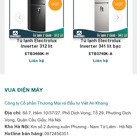
HOT
HOT
mùi hôi gây khó chịu.
Tiết kiệm điện với NutriFresh Inverter
prev
next
Công nghệ tiết kiệm điện NutriFresh
Inverter của Tủ lạnh Electrolux Inverter
335L EBB3702K-H
Tủ lạnh Electrolux
Tủ lạnh Electrolux
Inverter 312 lít
Inverter 341 lít bạc
Công nghệ tiết kiệm điện NutriFresh Inverter giữ cho tủ lạnh
ETB3460K-H
ETB3740K-A
luôn trong trái thái vận hành êm ái, không tiếng ồn mà vẫn
Liên hệ
Liên hệ
đảm bảo tiết kiệm điện tối đa
Sử dụng tiện lợi hơn với khay đá xoay
VUA ĐIỆN MÁY
Công ty Cổ phần Thương Mại và Đầu tư Việt An Khang
Số 7, Hẻm 10/37/27, Phố Dịch Vọng, Tổ 29, Phường Dịch
Địa chỉ:
Vọng, Quận Cầu Giấy, Hà Nội
Km số 2 đường xuân Phương - Nam Từ Liêm - Hà Nội
Kho Hà Nội:
0972456351
Hotline bán hàng: