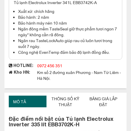
Tủ lạnh Electrolux Inverter 341L EBB3742K-A
Xuất xứ: chích hãng
Bảo hành: 2 năm
Bảo hành máy nén 10 năm
Ngăn đông mềm TasteSeal giữ thực phẩm tươi ngon 7
ngày* không cần rã đông.
Ngăn rau TasteLockAuto giúp rau củ luôn tươi trong
suốt 7 ngày.
Công nghệ EvenTemp đảm bảo độ lạnh đồng đều.
0972 456 351
HOTLINE:
Km số 2 đường xuân Phương - Nam Từ Liêm -
Kho HN:
Hà Nội.
THÔNG SỐ KỸ
BẢNG GIÁ LẮP
MÔ TẢ
THUẬT
ĐẶT
Đặc điểm nổi bật của Tủ lạnh Electrolux
Inverter 335 lít EBB3702K-H