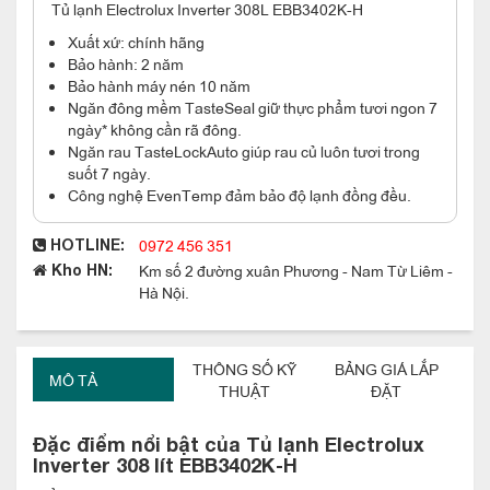
Tủ lạnh Electrolux Inverter 308L EBB3402K-H
Xuất xứ: chính hãng
Bảo hành: 2 năm
Bảo hành máy nén 10 năm
Ngăn đông mềm TasteSeal giữ thực phẩm tươi ngon 7
ngày* không cần rã đông.
Ngăn rau TasteLockAuto giúp rau củ luôn tươi trong
suốt 7 ngày.
Công nghệ EvenTemp đảm bảo độ lạnh đồng đều.
0972 456 351
HOTLINE:
Km số 2 đường xuân Phương - Nam Từ Liêm -
Kho HN:
Hà Nội.
THÔNG SỐ KỸ
BẢNG GIÁ LẮP
MÔ TẢ
THUẬT
ĐẶT
Đặc điểm nổi bật của Tủ lạnh Electrolux
Inverter 308 lít EBB3402K-H