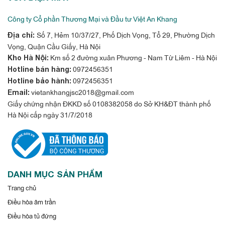
chất lượng thực phẩm.
Công ty Cổ phần Thương Mại và Đầu tư Việt An Khang
Số 7, Hẻm 10/37/27, Phố Dịch Vọng, Tổ 29, Phường Dịch
Địa chỉ:
Tủ lạnh Electrolux Inverter 308L EBB3402K-
Vọng, Quận Cầu Giấy, Hà Nội
H Khử mùi diệt khuẩn mạnh mẽ với công
Km số 2 đường xuân Phương - Nam Từ Liêm - Hà Nội
nghệ Tasteguard
Kho Hà Nội:
0972456351
Hotline bán hàng:
Vệ sinh an toàn thực phẩm luôn là vấn đề được quan tâm hàng
0972456351
Hotline bảo hành:
đầu, nhất là với những thực phẩm được bảo quản trong nhiều
vietankhangjsc2018@gmail.com
Email:
ngày, việc phát sinh vi khuẩn, nấm mốc rất dễ xảy ra. Hệ thống
Giấy chứng nhận ĐKKD số 0108382058 do Sở KH&ĐT thành phố
Hà Nội cấp ngày 31/7/2018
khử mùi và diệt khuẩn Tasteguard được trang bị trên tủ lạnh
Electrolux Inverter EBB3402K-H sử dụng bộ lọc than hoạt tính
loại bỏ vi khuẩn, nấm mốc và các thành phần gây mùi trong
thực phẩm, giảm 93.5% mùi khó chịu. Bạn sẽ hoàn toàn yên
tâm khi được thưởng thức trọn vẹn hương vị tươi ngon không
DANH MỤC SẢN PHẨM
để lại mùi khó chịu dù trong tủ có lẫn nhiều loại thực phẩm
Trang chủ
nặng mùi như thịt cá tươi sống.
Điều hòa âm trần
Điều hòa tủ đứng
Hộp đá xoay tiện dụng