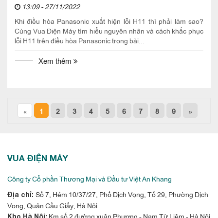
13:09 - 27/11/2022
Khi điều hòa Panasonic xuất hiện lỗi H11 thì phải làm sao?
Cùng Vua Điện Máy tìm hiểu nguyên nhân và cách khắc phục
lỗi H11 trên điều hòa Panasonic trong bài...
Xem thêm
«
1
2
3
4
5
6
7
8
9
»
VUA ĐIỆN MÁY
Công ty Cổ phần Thương Mại và Đầu tư Việt An Khang
Số 7, Hẻm 10/37/27, Phố Dịch Vọng, Tổ 29, Phường Dịch
Địa chỉ:
Vọng, Quận Cầu Giấy, Hà Nội
Km số 2 đường xuân Phương - Nam Từ Liêm - Hà Nội
Kho Hà Nội: