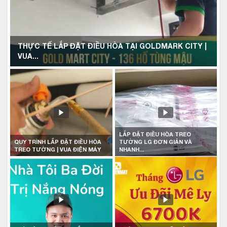
THỰC TẾ LẮP ĐẶT ĐIỀU HÒA TẠI GOLDMARK CITY |
VUA...
LẮP ĐẶT ĐIỀU HÒA TREO
QUY TRÌNH LẮP ĐẶT ĐIỀU HÒA
TƯỜNG LG ĐƠN GIẢN VÀ
TREO TƯỜNG | VUA ĐIỆN MÁY
NHANH...