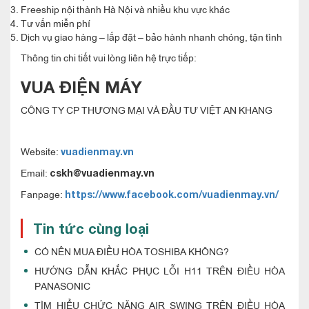
Freeship nội thành Hà Nội và nhiều khu vực khác
Tư vấn miễn phí
Dịch vụ giao hàng – lắp đặt – bảo hành nhanh chóng, tận tình
Thông tin chi tiết vui lòng liên hệ trực tiếp:
VUA ĐIỆN MÁY
CÔNG TY CP THƯƠNG MẠI VÀ ĐẦU TƯ VIỆT AN KHANG
Website:
vuadienmay.vn
Email:
cskh@vuadienmay.vn
Fanpage:
https://www.facebook.com/vuadienmay.vn/
Tin tức cùng loại
CÓ NÊN MUA ĐIỀU HÒA TOSHIBA KHÔNG?
HƯỚNG DẪN KHẮC PHỤC LỖI H11 TRÊN ĐIỀU HÒA
PANASONIC
TÌM HIỂU CHỨC NĂNG AIR SWING TRÊN ĐIỀU HÒA