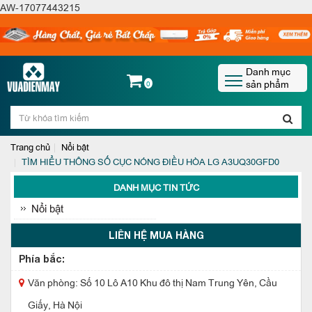
AW-17077443215
Danh mục
sản phẩm
0
Trang chủ
Nổi bật
TÌM HIỂU THÔNG SỐ CỤC NÓNG ĐIỀU HÒA LG A3UQ30GFD0
DANH MỤC TIN TỨC
Nổi bật
LIÊN HỆ MUA HÀNG
Phía bắc:
Văn phòng: Số 10 Lô A10 Khu đô thị Nam Trung Yên, Cầu
Giấy, Hà Nội