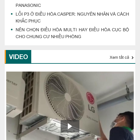
PANASONIC
LỖI P3 Ở ĐIỀU HÒA CASPER: NGUYÊN NHÂN VÀ CÁCH
KHẮC PHỤC
NÊN CHỌN ĐIỀU HÒA MULTI HAY ĐIỀU HÒA CỤC BỘ
CHO CHUNG CƯ NHIỀU PHÒNG
VIDEO
Xem tất cả