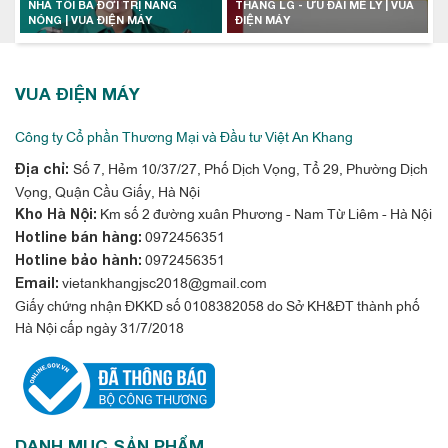
NHÀ TÔI BA ĐỜI TRỊ NẮNG
THÁNG LG - ƯU ĐÃI MÊ LY | VUA
NÓNG | VUA ĐIỆN MÁY
ĐIỆN MÁY
VUA ĐIỆN MÁY
Công ty Cổ phần Thương Mại và Đầu tư Việt An Khang
Số 7, Hẻm 10/37/27, Phố Dịch Vọng, Tổ 29, Phường Dịch
Địa chỉ:
Vọng, Quận Cầu Giấy, Hà Nội
Km số 2 đường xuân Phương - Nam Từ Liêm - Hà Nội
Kho Hà Nội:
0972456351
Hotline bán hàng:
0972456351
Hotline bảo hành:
vietankhangjsc2018@gmail.com
Email:
Giấy chứng nhận ĐKKD số 0108382058 do Sở KH&ĐT thành phố
Hà Nội cấp ngày 31/7/2018
DANH MỤC SẢN PHẨM