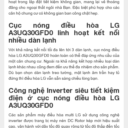
hoạt trong lắp đặt tiết kiệm không gian, mang lại vẻ thoáng
đãng cho ngoại thất ngôi nhà Bạn. Đặc biệt phù hợp cho các
căn hộ chung cư có không gian ban công chật hẹp.
Cục nóng điều hòa LG
A3UQ30GFD0
linh hoạt kết nối
nhiều dàn lạnh
Với khả năng kết nối tối đa lên tới 3 dàn lạnh, cục nóng điều
hòa LG A3UQ30GFD0 hoàn toàn có thể đáp ứng nhu cầu của
một căn chung cư. Ngoài ra khả năng kết hợp nhiều loại dàn
lạnh khác nhau cũng đem đến ưu thế đa nhiệm cho sản phẩm.
Dù bạn chọn dàn lạnh treo tường, mặt lạnh âm trần hay tủ
đứng thì điều hòa LG vẫn sẵn sàng chiều lòng bạn.
Công nghệ Inverter siêu tiết kiệm
điện ở
cục nóng điều hòa LG
A3UQ30GFD0
Các sản phẩm máy điều hòa multi LG sử dụng công nghệ
inverter được trang bị máy nén DC Rotor kép mới hiệu suất
cao, vận hành với dãy tốc độ quay rộng từ tốc độ thấp đến tốc