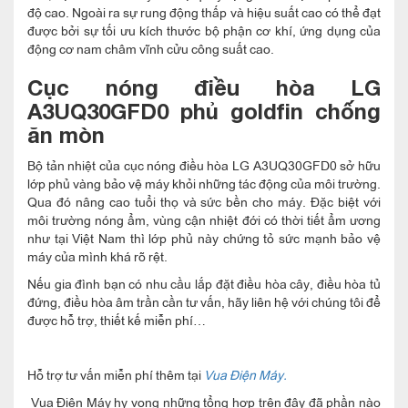
độ cao. Ngoài ra sự rung động thấp và hiệu suất cao có thể đạt
được bởi sự tối ưu kích thước bộ phận cơ khí, ứng dụng của
động cơ nam châm vĩnh cửu công suất cao.
Cục nóng điều hòa LG
A3UQ30GFD0
phủ goldfin chống
ăn mòn
Bộ tản nhiệt của cục nóng điều hòa LG A3UQ30GFD0 sở hữu
lớp phủ vàng bảo vệ máy khỏi những tác động của môi trường.
Qua đó nâng cao tuổi thọ và sức bền cho máy. Đặc biệt với
môi trường nóng ẩm, vùng cận nhiệt đới có thời tiết ẩm ương
như tại Việt Nam thì lớp phủ này chứng tỏ sức mạnh bảo vệ
máy của mình khá rõ rệt.
Nếu gia đình bạn có nhu cầu lắp đặt điều hòa cây, điều hòa tủ
đứng, điều hòa âm trần cần tư vấn, hãy liên hệ với chúng tôi để
được hỗ trợ, thiết kế miễn phí…
Hỗ trợ tư vấn miễn phí thêm tại
Vua Điện Máy.
Vua Điện Máy hy vọng những tổng hợp trên đây đã phần nào