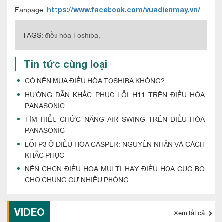
Fanpage:
https://www.facebook.com/vuadienmay.vn/
TAGS:
điều hòa Toshiba,
Tin tức cùng loại
CÓ NÊN MUA ĐIỀU HÒA TOSHIBA KHÔNG?
HƯỚNG DẪN KHẮC PHỤC LỖI H11 TRÊN ĐIỀU HÒA
PANASONIC
TÌM HIỂU CHỨC NĂNG AIR SWING TRÊN ĐIỀU HÒA
PANASONIC
LỖI P3 Ở ĐIỀU HÒA CASPER: NGUYÊN NHÂN VÀ CÁCH
KHẮC PHỤC
NÊN CHỌN ĐIỀU HÒA MULTI HAY ĐIỀU HÒA CỤC BỘ
CHO CHUNG CƯ NHIỀU PHÒNG
VIDEO
Xem tất cả