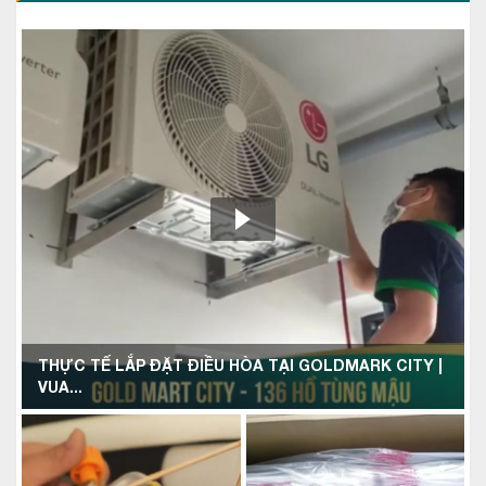
THỰC TẾ LẮP ĐẶT ĐIỀU HÒA TẠI GOLDMARK CITY |
VUA...