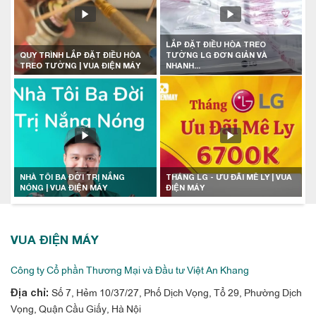
LẮP ĐẶT ĐIỀU HÒA TREO
QUY TRÌNH LẮP ĐẶT ĐIỀU HÒA
TƯỜNG LG ĐƠN GIẢN VÀ
TREO TƯỜNG | VUA ĐIỆN MÁY
NHANH...
NHÀ TÔI BA ĐỜI TRỊ NẮNG
THÁNG LG - ƯU ĐÃI MÊ LY | VUA
NÓNG | VUA ĐIỆN MÁY
ĐIỆN MÁY
VUA ĐIỆN MÁY
Công ty Cổ phần Thương Mại và Đầu tư Việt An Khang
Số 7, Hẻm 10/37/27, Phố Dịch Vọng, Tổ 29, Phường Dịch
Địa chỉ:
Vọng, Quận Cầu Giấy, Hà Nội