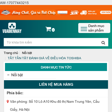
AW-17077443215
Danh mục
sản phẩm
0
Trang chủ
Nổi bật
TẤT TẦN TẬT ĐÁNH GIÁ VỀ ĐIỀU HÒA TOSHIBA
DANH MỤC TIN TỨC
Nổi bật
LIÊN HỆ MUA HÀNG
Phía bắc:
Văn phòng: Số 10 Lô A10 Khu đô thị Nam Trung Yên, Cầu
Giấy, Hà Nội