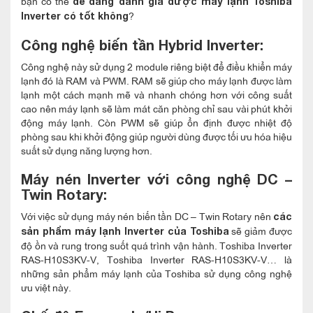
bạn có thể
dễ dàng đánh giá được máy lạnh Toshiba
?
Inverter có tốt không
Công nghệ biến tần Hybrid Inverter
:
Công nghệ này sử dụng 2 module riêng biệt để điều khiển máy
lạnh đó là RAM và PWM. RAM sẽ giúp cho máy lạnh được làm
lạnh một cách mạnh mẽ và nhanh chóng hơn với công suất
cao nên máy lạnh sẽ làm mát căn phòng chỉ sau vài phút khởi
động máy lạnh. Còn PWM sẽ giúp ổn định được nhiệt độ
phòng sau khi khởi động giúp người dùng được tối ưu hóa hiệu
suất sử dụng năng lượng hơn.
Máy nén Inverter với công nghệ DC –
Twin Rotary:
Với việc sử dụng máy nén biến tần DC – Twin Rotary nên
các
sẽ giảm được
sản phẩm máy lạnh Inverter của Toshiba
độ ồn và rung trong suốt quá trình vận hành. Toshiba Inverter
RAS-H10S3KV-V, Toshiba Inverter RAS-H10S3KV-V… là
những sản phẩm máy lạnh của Toshiba sử dụng công nghệ
ưu việt này.