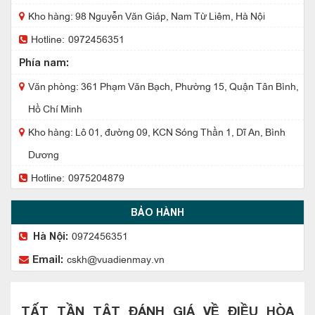
Kho hàng: 98 Nguyễn Văn Giáp, Nam Từ Liêm, Hà Nội
Hotline:
0972456351
Phía nam:
Văn phòng: 361 Phạm Văn Bạch, Phường 15, Quận Tân Bình,
Hồ Chí Minh
Kho hàng: Lô 01, đường 09, KCN Sóng Thần 1, Dĩ An, Bình
Dương
Hotline:
0975204879
BẢO HÀNH
0972456351
Hà Nội:
cskh@vuadienmay.vn
Email:
TẤT TẦN TẬT ĐÁNH GIÁ VỀ ĐIỀU HÒA