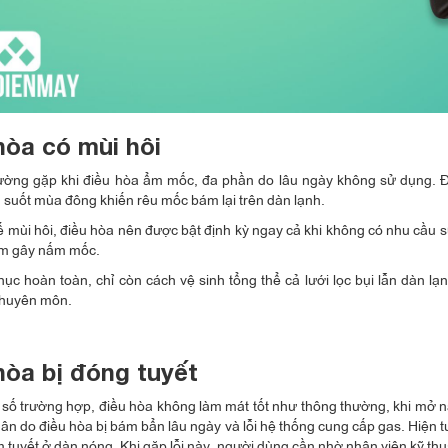
hòa có mùi hôi
hường gặp khi điều hòa ẩm mốc, đa phần do lâu ngày không sử dụng. Đ
 suốt mùa đông khiến rêu mốc bám lại trên dàn lạnh.
 mùi hôi, điều hòa nên được bật định kỳ ngay cả khi không có nhu cầu 
ẩm gây nấm mốc.
ục hoàn toàn, chỉ còn cách vệ sinh tổng thể cả lưới lọc bụi lẫn dàn 
chuyên môn.
hòa bị đóng tuyết
số trường hợp, điều hòa không làm mát tốt như thông thường, khi mở n
n do điều hòa bị bám bẩn lâu ngày và lỗi hệ thống cung cấp gas. Hiện 
m tuyết ở dàn nóng. Khi gặp lỗi này, người dùng cần nhờ nhân viên kỹ th