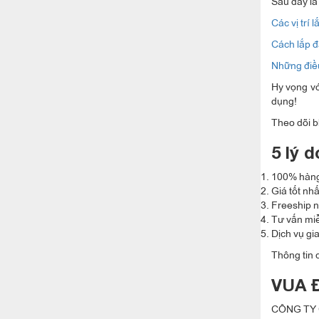
Sau đây là
Các vị trí 
Cách lắp đ
Những điều
Hy vọng vớ
dụng!
Theo dõi b
5 lý 
100% hàng
Giá tốt nh
Freeship n
Tư vấn mi
Dịch vụ gi
Thông tin c
VUA 
CÔNG TY 