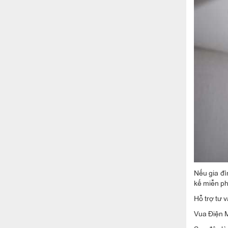
Nếu gia đì
kế miễn p
Hỗ trợ tư 
Vua Điện M