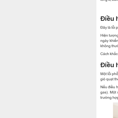
Điều 
Đây là lỗi
Hiện tượng
ngày khiến
không thườ
Cách khắc 
Điều 
Một lỗi ph
gió quạt t
Nếu điều h
gas). Một 
trường hợp