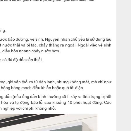
òng.
 được bảo dưỡng, vệ sinh. Nguyên nhân chủ yếu là sử dụng lâu
nước thải và bị tắc, chảy thẳng ra ngoài. Ngoài việc vệ sinh
n, điều hòa nhanh chảy nước hơn.
 có đủ độ dốc cần thiết.
ường, gió vẫn thổi ra từ dàn lạnh, nhưng không mát, mà chỉ như
, hỏng bảng mạch điều khiển hoặc quá tải điện.
g dẫn (nếu ống dẫn bình thường sẽ ít xảy ra tình trạng bị hết
ều hòa và tự động báo lỗi sau khoảng 10 phút hoạt động. Các
 nghiệp với chi phí không nhỏ.