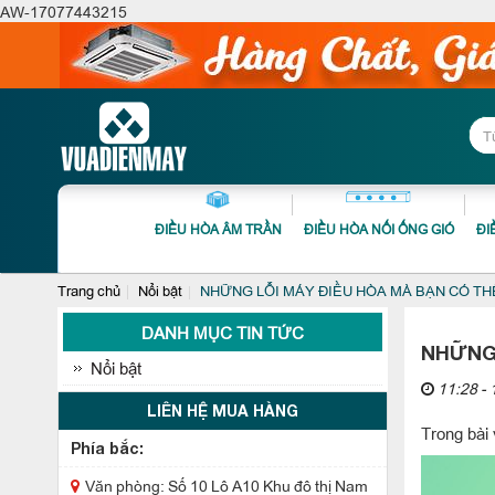
AW-17077443215
ĐIỀU HÒA ÂM TRẦN
ĐIỀU HÒA NỐI ỐNG GIÓ
ĐI
Trang chủ
Nổi bật
NHỮNG LỖI MÁY ĐIỀU HÒA MÀ BẠN CÓ T
DANH MỤC TIN TỨC
NHỮNG 
Nổi bật
11:28 - 
LIÊN HỆ MUA HÀNG
Trong bài
Phía bắc:
Văn phòng: Số 10 Lô A10 Khu đô thị Nam