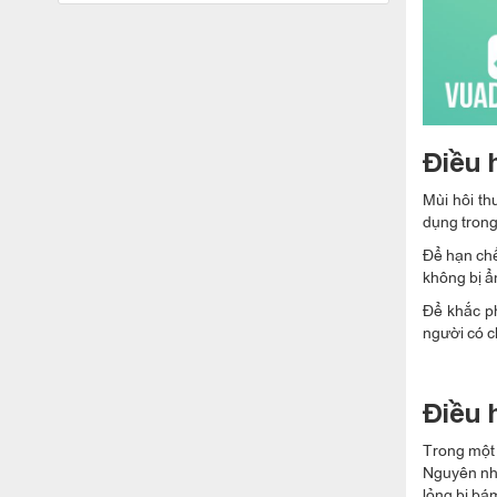
Điều 
Mùi hôi t
dụng trong
Để hạn chế
không bị 
Để khắc ph
người có 
Điều 
Trong một 
Nguyên nhâ
lỏng bị bá