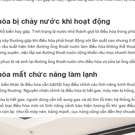
hòa bị chảy nước khi hoạt động
 phổ biến hay gặp. Tình trạng là nước nhỏ thành giọt từ điều hòa trong ph
 này thường gặp khi điều hòa phải hoạt động với tần suất cao nhưng ít
 rêu xuất hiện trên đường ống thoát nước làm điều hòa không thể thoát 
ng xuyên, việc lắp sai đường thoát nước cũng khiến rêu mọc nhanh hơ
phục là vệ sinh lại đường ống thoát nước cho điều hòa và sửa lại ống dẫn
hòa mất chức năng làm lạnh
ổ biến khác là điều hòa vẫn bật/tắt hay điều chỉnh các tính năng bình th
hông thường. Nguyên nhân chính là điều hòa bị hết gas, máy nén bị hỏng
òa bị hết gas, người dùng cần bổ sung gas và dò tìm lỗi trên hệ thống ốn
số loại điều hòa mới có tính năng cảnh báo hiện tượng lỗi khí gas đi
 còn lại, như lỗi máy nén, bảng mạch, cục nóng cũng cần đến thợ chuyên