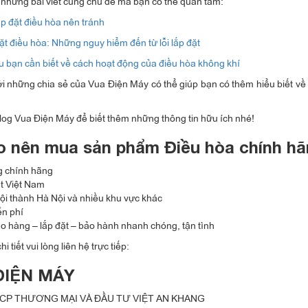
 những bài viết cùng chủ đề mà bạn có thể quan tâm:
lắp đặt điều hòa nên tránh
ặt điều hòa: Những nguy hiểm đến từ lỗi lắp đặt
 bạn cần biết về cách hoạt động của điều hòa không khí
i những chia sẻ của Vua Điện Máy có thể giúp bạn có thêm hiểu biết về 
log Vua Điện Máy để biết thêm những thông tin hữu ích nhé!
do nên mua sản phẩm Điều hòa chính hã
 chính hãng
ất Việt Nam
ội thành Hà Nội và nhiều khu vực khác
ễn phí
ao hàng – lắp đặt – bảo hành nhanh chóng, tận tình
hi tiết vui lòng liên hệ trực tiếp:
ĐIỆN MÁY
CP THƯƠNG MẠI VÀ ĐẦU TƯ VIỆT AN KHANG