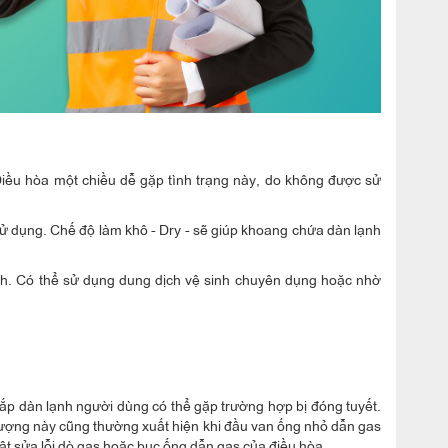
iều hòa một chiều dễ gặp tình trạng này, do không được sử
sử dụng. Chế độ làm khô - Dry - sẽ giúp khoang chứa dàn lạnh
lạnh. Có thể sử dụng dung dịch vệ sinh chuyên dụng hoặc nhờ
ắp dàn lạnh người dùng có thể gặp trường hợp bị đóng tuyết.
tượng này cũng thường xuất hiện khi đầu van ống nhỏ dẫn gas
uật sửa lỗi dò gas hoặc bục ống dẫn gas của điều hòa.