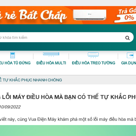
ỀU HÒA TỦ ĐỨNG
ĐIỀU HÒA MULTI
ĐIỀU HÒA TREO TƯỜNG
GIA DỤ
HỂ TỰ KHẮC PHỤC NHANH CHÓNG
LỖI MÁY ĐIỀU HÒA MÀ BẠN CÓ THỂ TỰ KHẮC P
10/09/2022
 viết này, cùng Vua Điện Máy khám phá một số lỗi máy điều hòa mà 