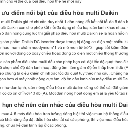
ịnh cho vị thế của loại điều hòa thế hệ mới này.
ưu điểm nổi bật của điều hòa multi Daikin
multi Daikin giá rẻ chỉ cần duy nhất 1 dàn nóng để kết nối tối đa 5 dàn l
ulti Daikin còn cho phép kết nối đa dạng nhiều loại dàn lạnh khác nhau.
 5 dàn nóng cùng lúc thì giải pháp điều hòa multi Daikin sẽ là hòan hảo
 sản phẩm Daikin DC inverter được trang bị động cơ điện một chiều k
nhau: nam châm neodymium*1 và mô men từ trở*2 , giúp tiết kiệm điện
ơn so với động cơ xoay chiều hoặc động cơ điện một chiều thông thường
ác sản phẩm điều hòa multi đều cho phép bạn cài đặt tốc độ quạt theo 5
 chọn chế độ dàn lạnh hoạt động êm, làm giảm độ ồn thấp hơn 3 db (A) 
ép chúng ta điều khiển chính xác tốc độ quạt tùy theo nhu cầu. Chẳng 
gon hơn vì máy hoặt động cực êm. độ ồn dàn lạnh của máy điều multi Daiki
 như dàn lạnh, dàn nóng điều hòa multi daikin cũng có thể cài đặt giả
in có độ ồn chỉ với 43 db (A). Một dàn nóng hoạt động êm ái là yếu tố tạo 
 hạn chế nên cân nhắc của điều hòa multi Da
c mua 4-5 máy điều hòa treo tường riêng biệt thì việc mua hệ thống điều 
có khả năng lắp đặt điều hòa cho tất cả các phòng, thì việc mua điều hòa
ồng, chưa kể dàn lạnh lắp ở các phòng.