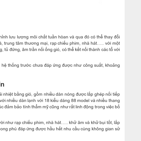
hỉnh lưu lượng môi chất tuần hòan và qua đó có thể thay đổi
hà, trung tâm thương mại, rạp chiếu phim, nhà hát….. với một
, tủ đứng, âm trần nối ống gió, có thể kết nối thành các tổ với
 hệ thống trước chưa đáp ứng được như công suất, khoảng
in
iải nhiệt bằng gió, gồm nhiều dàn nóng được lắp ghép nối tiếp
 với nhiều dàn lạnh với 18 kiểu dáng 88 model và nhiều thang
rúc đảm bảo tính thẩm mỹ cũng như rất linh động trong việc bố
i như rạp chiếu phim, nhà hát….. khử âm và khử bụi tốt, lắp
g phong phú đáp ứng được hầu hết nhu cầu cùng không gian sử