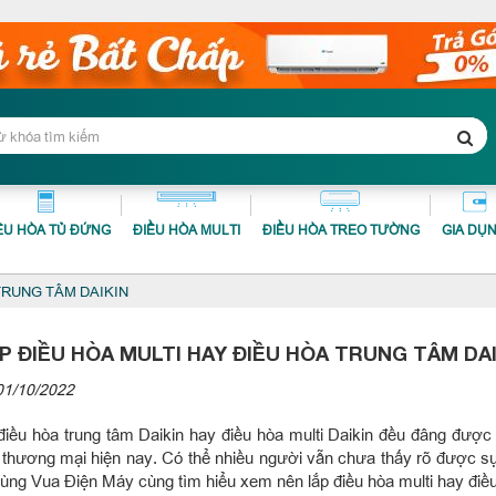
ỀU HÒA TỦ ĐỨNG
ĐIỀU HÒA MULTI
ĐIỀU HÒA TREO TƯỜNG
GIA DỤ
TRUNG TÂM DAIKIN
P ĐIỀU HÒA MULTI HAY ĐIỀU HÒA TRUNG TÂM DA
01/10/2022
điều hòa trung tâm Daikin hay điều hòa multi Daikin đều đâng được 
 thương mại hiện nay. Có thể nhiều người vẫn chưa thấy rõ được sự k
cùng Vua Điện Máy cùng tìm hiểu xem nên lắp điều hòa multi hay điề