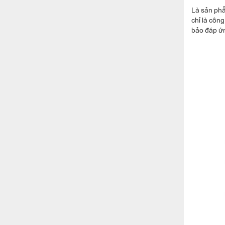
Là sản phẩ
chỉ là côn
bảo đáp ứ