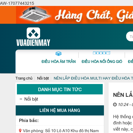
AW-17077443215
ĐIỀU HÒA ÂM TRẦN
ĐIỀU HÒA NỐI ỐNG GIÓ
ĐI
Trang chủ
Nổi bật
NÊN LẮP ĐIỀU HÒA MULTI HAY ĐIỀU HÒA 
DANH MỤC TIN TỨC
NÊN LẮ
Nổi bật
10:24 - 
LIÊN HỆ MUA HÀNG
Hệ thống 
Phía bắc:
đình hoặc
viết này, 
Văn phòng: Số 10 Lô A10 Khu đô thị Nam