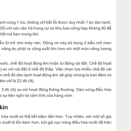
ạnh cùng 1 lúc, không chỉ kết lối được duy nhất 1 lợi dàn lạnh,
 Đối với các căn hộ trung cư có khu ban công hẹp không đủ để
 nhất mà bạn mong đợi.
iểu từ trở cho máy nén. Động cơ này sử dụng 2 kiểu mô men
 năng do phát ra công suất lớn hơn với một mức năng lượng
.
 bước, chế độ hoạt động êm hoặc tự động cài đặt. Chế độ hoạt
so với cài đặt ở chế độ thấp. Việc chọn lựa nhiều chế độ cài
hạn chế độ dàn lạnh hoạt động êm sẽ giúp chúng ta ban đêm có
n chỉ là 22 db (A).
m 3 db (A) so với hoạt động thông thường. Dàn nóng điều hòa
ra sự tiện nghi và cảm tình của hàng xóm.
ikin
hòa multi có thể tiết kiệm tiền hơn. Tuy nhiên, với một số gia
 multi là tốn kém hơn, bởi giá cục nóng điều hòa multi đã trên