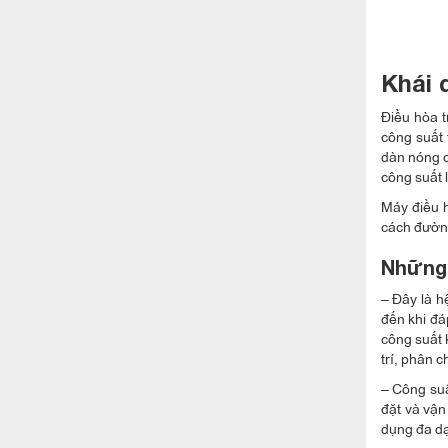
Khái 
Điều hòa t
công suất 
dàn nóng c
công suất 
Máy điều 
cách đườn
Những 
– Đây là h
đến khi đá
công suất 
trí, phân c
– Công suấ
đặt và vận
dụng đa d