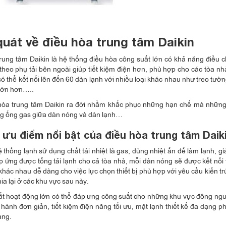
quát về điều hòa trung tâm Daikin
rung tâm Daikin là hệ thống điều hòa công suất lớn có khả năng điều c
theo phụ tải bên ngoài giúp tiết kiệm điện hơn, phù hợp cho các tòa n
ó thể kết nối lên đến 60 dàn lạnh với nhiều loại khác nhau như treo tường
lớn hơn…..
hòa trung tâm Daikin ra đời nhằm khắc phục những hạn chế mà những
g ống gas giữa dàn nóng và dàn lạnh…
ưu điểm nổi bật của điều hòa trung tâm Daik
ệ thống lạnh sử dụng chất tải nhiệt là gas, dùng nhiệt ẩn để làm lạnh, g
p ứng được tổng tải lạnh cho cả tòa nhà, mỗi dàn nóng sẽ được kết nối
khác nhau dễ dàng cho việc lực chọn thiết bị phù hợp với yêu cầu kiến t
hia lại ở các khu vực sau này.
t hoạt động lớn có thể đáp ưng công suất cho những khu vực đông ngườ
 hành đơn giản, tiết kiệm điện năng tối ưu, mặt lạnh thiết kế đa dạn
ạng.