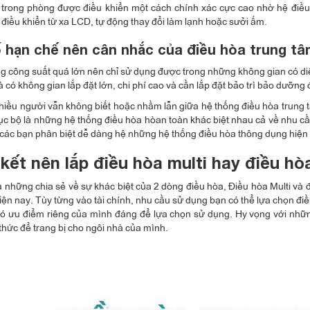
 trong phòng được điều khiển một cách chính xác cực cao nhờ hệ điều 
điều khiển từ xa LCD, tự động thay đổi làm lạnh hoặc sưởi ấm.
 hạn chế nên cân nhắc của điều hòa trung tâ
g công suất quá lớn nên chỉ sử dụng được trong những không gian có diện
à có không gian lắp đặt lớn, chi phí cao và cần lắp đặt bảo trì bảo dưỡng
hiều người vẫn không biết hoặc nhầm lẫn giữa hệ thống điều hòa trung t
ục bộ là những hệ thống điều hòa hòan toàn khác biệt nhau cả về nhu 
p các bạn phân biệt dễ dàng hệ những hệ thống điều hòa thông dụng hiện
kết nên lắp điều hòa multi hay điều hò
à những chia sẻ về sự khác biệt của 2 dòng điều hòa, Điều hòa Multi v
iện nay. Tùy từng vào tài chính, nhu cầu sử dụng bạn có thể lựa chọn đi
có ưu điểm riêng của mình đáng để lựa chọn sử dụng. Hy vọng với nhữn
 thức để trang bị cho ngôi nhà của mình.