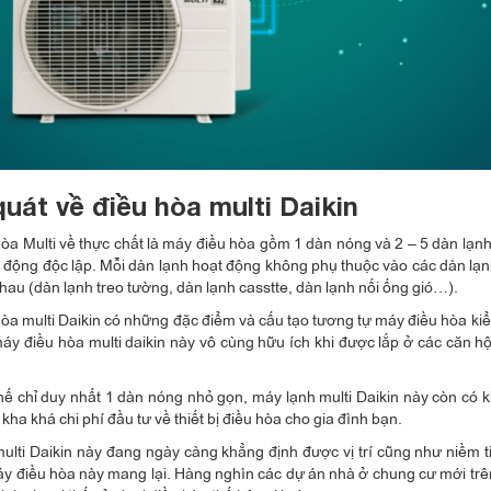
quát về điều hòa multi Daikin
òa Multi về thực chất là máy điều hòa gồm 1 dàn nóng và 2 – 5 dàn lạn
 động độc lập. Mỗi dàn lạnh hoạt động không phụ thuộc vào các dàn lạ
nhau (dàn lạnh treo tường, dàn lạnh casstte, dàn lạnh nối ống gió…).
òa multi Daikin có những đặc điểm và cấu tạo tương tự máy điều hòa kiểu
máy điều hòa multi daikin này vô cùng hữu ích khi được lắp ở các căn h
thế chỉ duy nhất 1 dàn nóng nhỏ gọn, máy lạnh multi Daikin này còn có k
ha khá chi phí đầu tư về thiết bị điều hòa cho gia đình bạn.
ulti Daikin này đang ngày càng khẳng định được vị trí cũng như niềm t
áy điều hòa này mang lại. Hàng nghìn các dự án nhà ở chung cư mới tr