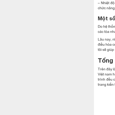
– Nhiệt độ
chức năng 
Một số
Do hệ thốn
các tòa nh
Lâu nay, n
điều hòa c
tôi sẽ giú
Tổng 
Trên đây l
Việt nam h
trình đều 
trang kiến