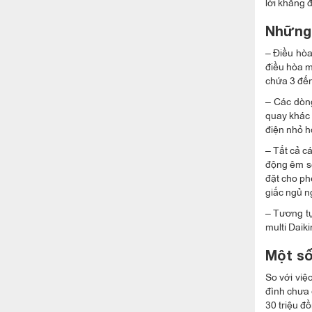
lời khẳng đ
Những 
– Điều hòa 
điều hòa m
chứa 3 đến
– Các dòng
quay khác 
điện nhỏ h
– Tất cả c
động êm sẽ
đặt cho ph
giấc ngủ n
– Tương tự
multi Daik
Một số
So với việ
đình chưa 
30 triệu đ