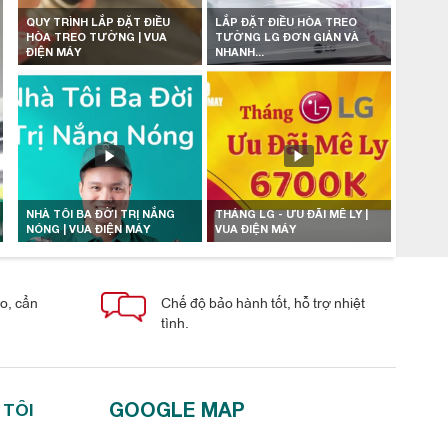
QUY TRÌNH LẮP ĐẶT ĐIỀU
LẮP ĐẶT ĐIỀU HÒA TREO
HÒA TREO TƯỜNG | VUA
TƯỜNG LG ĐƠN GIẢN VÀ
ĐIỆN MÁY
NHANH...
NHÀ TÔI BA ĐỜI TRỊ NẮNG
THÁNG LG - ƯU ĐÃI MÊ LY |
NÓNG | VUA ĐIỆN MÁY
VUA ĐIỆN MÁY
áo, cẩn
Chế độ bảo hành tốt, hỗ trợ nhiệt
tình.
GOOGLE MAP
 TÔI