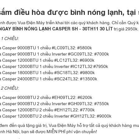
ắm điều hòa được bình nóng lạnh, tại
nh được Vua Điện Máy triển khai tới các quý khách hàng. Chỉ cần Quý
trị giá 2950k
NGAY BÌNH NÓNG LẠNH CASPER SH - 30TH11
30 LÍT
1 CHIỀU:
a Casper 9000BTU 1 chiều #LC09TL32: #5800k
a Casper 9000BTU 1 chiều Inverter #GC09TL32: #7000k
a Casper 12000BTU 1 chiều #LC12TL32: #6900k
a Casper 12000BTU 1 chiều Inverter #IC12TL32 #7950k
a Casper 18000BTU 1 chiều #SC18TL32: #9800k
a Casper 24000BTU 1 chiều #SC24TL32: #13500k
2 CHIỀU:
a Casper 9000BTU 2 chiều #EH09TL22: #6200k
a Casper 9000BTU 2 chiều Inverter #GH09TL32: #7550k
a Casper 12000BTU 2 chiều #EH12TL22: #7700k
a Casper 12000BTU 2 chiều Inverter #GH12TL32: #9000k
đem đến quà tặng giá trị, Vua Điện Máy hỗ trợ tất cả quý khách hàng 
ành Hà Nội, bạn sẽ được MIỄN PHÍ phí vận chuyển!