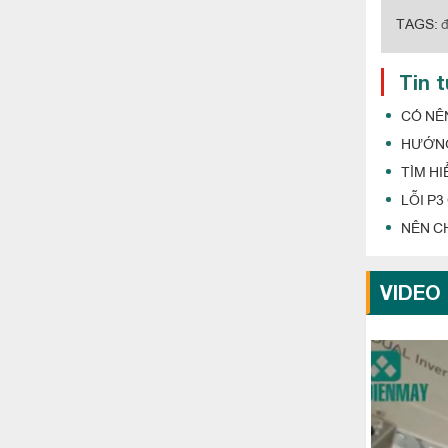
TAGS:
đ
Tin 
CÓ NÊ
HƯỚNG
TÌM H
LỖI P
NÊN C
VIDEO