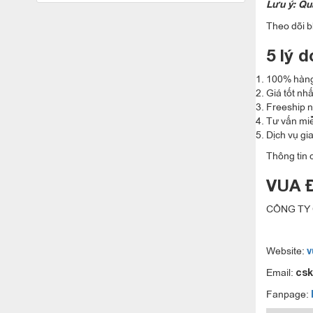
Lưu ý: Qu
Theo dõi b
5 lý 
100% hàng
Giá tốt nh
Freeship n
Tư vấn mi
Dịch vụ gi
Thông tin c
VUA 
CÔNG TY 
Website:
v
Email:
cs
Fanpage: