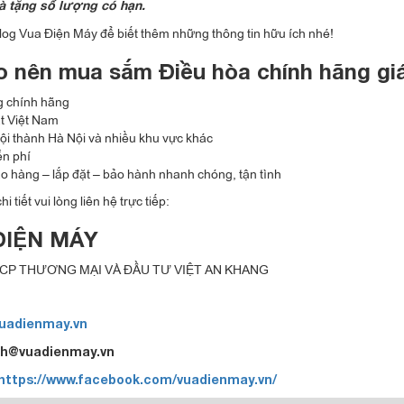
à tặng số lượng có hạn.
log Vua Điện Máy để biết thêm những thông tin hữu ích nhé!
do nên mua sắm Điều hòa chính hãng giá
 chính hãng
ất Việt Nam
ội thành Hà Nội và nhiều khu vực khác
ễn phí
ao hàng – lắp đặt – bảo hành nhanh chóng, tận tình
hi tiết vui lòng liên hệ trực tiếp:
ĐIỆN MÁY
CP THƯƠNG MẠI VÀ ĐẦU TƯ VIỆT AN KHANG
uadienmay.vn
kh@vuadienmay.vn
https://www.facebook.com/vuadienmay.vn/