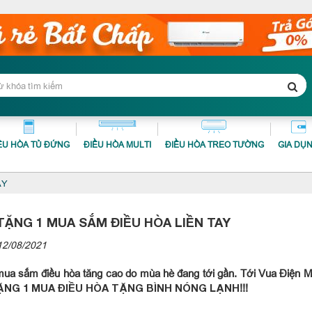
ỀU HÒA TỦ ĐỨNG
ĐIỀU HÒA MULTI
ĐIỀU HÒA TREO TƯỜNG
GIA DỤ
AY
TẶNG 1 MUA SẮM ĐIỀU HÒA LIỀN TAY
12/08/2021
ua sắm điều hòa tăng cao do mùa hè đang tới gần. Tới Vua Điện M
!!!
ẶNG 1 MUA ĐIỀU HÒA TẶNG BÌNH NÓNG LẠNH