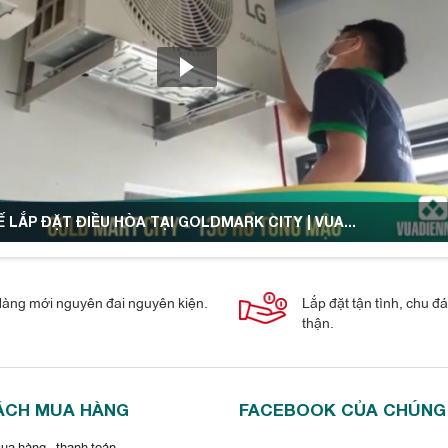
 LẮP ĐẶT ĐIỀU HÒA TẠI GOLDMARK CITY | VUA...
àng mới nguyên đai nguyên kiện.
Lắp đặt tận tình, chu đ
thận.
ÁCH MUA HÀNG
FACEBOOK CỦA CHÚNG
a hàng - thanh toán