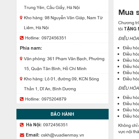
Trung Yên, Cầu Giấy, Hà Nội
Mua s
Kho hàng: 98 Nguyễn Văn Giáp, Nam Từ
Chương trì
Liêm, Hà Nội
tôi
TẶNG 
Hotline:
0972456351
ĐIỀU HÒA 
Điều hò
Phía nam:
Điều hò
Văn phòng: 361 Phạm Văn Bạch, Phường
Điều hò
Điều hò
15, Quận Tân Bình, Hồ Chí Minh
Điều hò
Kho hàng: Lô 01, đường 09, KCN Sóng
Điều hò
ĐIỀU HÒA 
Thần 1, Dĩ An, Bình Dương
Điều hò
Hotline:
0975204879
Điều hò
Điều hò
BẢO HÀNH
Điều hò
0972456351
Hà Nội:
Không chỉ 
vực nội th
cskh@vuadienmay.vn
Email: