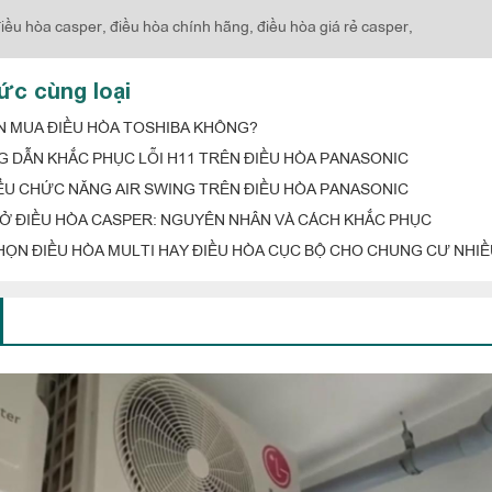
iều hòa casper,
điều hòa chính hãng,
điều hòa giá rẻ casper,
tức cùng loại
N MUA ĐIỀU HÒA TOSHIBA KHÔNG?
 DẪN KHẮC PHỤC LỖI H11 TRÊN ĐIỀU HÒA PANASONIC
IỂU CHỨC NĂNG AIR SWING TRÊN ĐIỀU HÒA PANASONIC
3 Ở ĐIỀU HÒA CASPER: NGUYÊN NHÂN VÀ CÁCH KHẮC PHỤC
HỌN ĐIỀU HÒA MULTI HAY ĐIỀU HÒA CỤC BỘ CHO CHUNG CƯ NHI