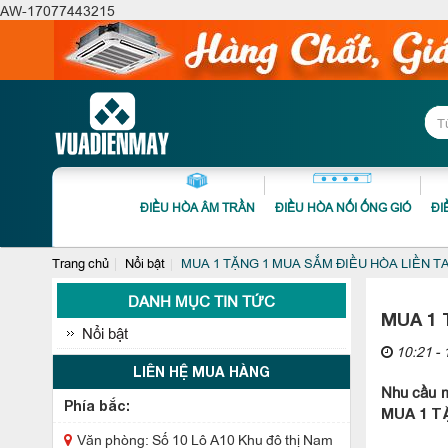
AW-17077443215
ĐIỀU HÒA ÂM TRẦN
ĐIỀU HÒA NỐI ỐNG GIÓ
ĐI
Trang chủ
Nổi bật
MUA 1 TẶNG 1 MUA SẮM ĐIỀU HÒA LIỀN T
DANH MỤC TIN TỨC
MUA 1 
Nổi bật
10:21 - 
LIÊN HỆ MUA HÀNG
Nhu cầu m
Phía bắc:
MUA 1 T
Văn phòng: Số 10 Lô A10 Khu đô thị Nam