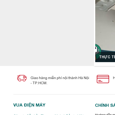
THỰC TẾ
Giao hàng miễn phí nội thành Hà Nội
H
- TP.HCM.
VUA ĐIỆN MÁY
CHÍNH S
Hướng dẫn mu