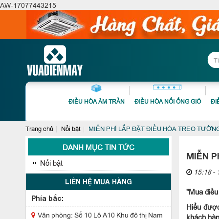
AW-17077443215
ĐIỀU HÒA ÂM TRẦN
ĐIỀU HÒA NỐI ỐNG GIÓ
ĐI
Trang chủ
Nổi bật
MIỄN PHÍ LẮP ĐẶT ĐIỀU HÒA TREO TƯỜN
DANH MỤC TIN TỨC
MIỄN P
Nổi bật
15:18 - 
LIÊN HỆ MUA HÀNG
"Mua điều
Phía bắc:
Hiểu được
Văn phòng: Số 10 Lô A10 Khu đô thị Nam
khách hàn