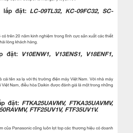
 lắp đặt:
LC-09TL32, KC-09FC32, SC-
 có trên 20 năm kinh nghiệm trong lĩnh cực sản xuất các thiết
 hài lòng khách hàng.
p đặt:
V10ENW1, V13ENS1, V18ENF1,
 cái tên xa lạ với thị trường điện máy Việt Nam. Với nhà máy
i Việt Nam, điều hòa Daikin được đánh giá là một trong những
ắp đặt:
FTKA25UAVMV, FTKA35UAVMV,
0RAVMV, FTF25UV1V, FTF35UV1V.
m của Panasonic cũng luôn lọt top các thương hiệu có doanh