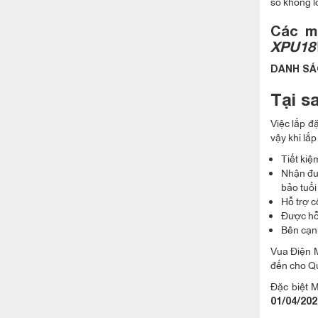
số khổng 
Các m
XPU18
DANH SÁ
Tại s
Việc lắp đ
vậy khi lắ
Tiết kiệ
Nhận đượ
bảo tuổi
Hỗ trợ c
Được hỗ 
Bên cạnh
Vua Điện M
đến cho Qu
Đặc biệt 
01/04/202