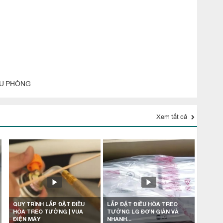
ỀU PHÒNG
Xem tất cả
QUY TRÌNH LẮP ĐẶT ĐIỀU
LẮP ĐẶT ĐIỀU HÒA TREO
HÒA TREO TƯỜNG | VUA
TƯỜNG LG ĐƠN GIẢN VÀ
ĐIỆN MÁY
NHANH...