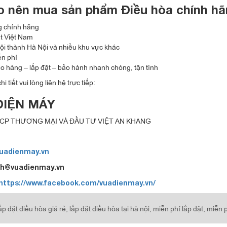
do nên mua sản phẩm Điều hòa chính hã
 chính hãng
ất Việt Nam
ội thành Hà Nội và nhiều khu vực khác
ễn phí
ao hàng – lắp đặt – bảo hành nhanh chóng, tận tình
hi tiết vui lòng liên hệ trực tiếp:
ĐIỆN MÁY
CP THƯƠNG MẠI VÀ ĐẦU TƯ VIỆT AN KHANG
uadienmay.vn
kh@vuadienmay.vn
https://www.facebook.com/vuadienmay.vn/
ắp đặt điều hòa giá rẻ,
lắp đặt điều hòa tại hà nội,
miễn phí lắp đặt,
miễn p