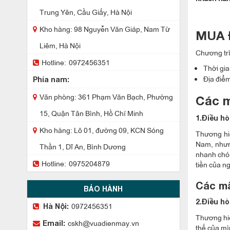
Trung Yên, Cầu Giấy, Hà Nội
Kho hàng: 98 Nguyễn Văn Giáp, Nam Từ
MUA 
Liêm, Hà Nội
Chương trì
Hotline:
0972456351
Thời gia
Địa điểm
Phía nam:
Văn phòng: 361 Phạm Văn Bạch, Phường
Các m
15, Quận Tân Bình, Hồ Chí Minh
1.Điều hò
Kho hàng: Lô 01, đường 09, KCN Sóng
Thương hiệ
Nam, nhưng
Thần 1, Dĩ An, Bình Dương
nhanh chón
Hotline:
0975204879
tiền của n
Các mã
BẢO HÀNH
2.Điều h
0972456351
Hà Nội:
Thương hiệ
cskh@vuadienmay.vn
Email:
thế của mì