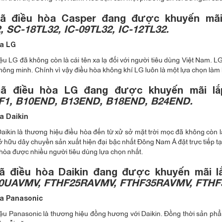
ã điều hòa Casper đang được khuyến mãi
, SC-18TL32, IC-09TL32, IC-12TL32.
òa LG
u LG đã không còn là cái tên xa lạ đối với người tiêu dùng Việt Nam. LG
 thông minh. Chính vì vậy điều hòa không khí LG luôn là một lựa chọn làm
ã điều hòa LG đang được khuyến mãi lắ
F1, B10END, B13END, B18END, B24END.
a Daikin
aikin là thương hiệu điều hòa đến từ xử sở mặt trời mọc đã không còn là
ở hữu dây chuyền sản xuất hiện đại bậc nhất Đông Nam Á đặt trực tiếp tạ
hòa được nhiều người tiêu dùng lựa chọn nhất.
ã điều hòa Daikin đang được khuyến mãi l
0UAVMV, FTHF25RAVMV, FTHF35RAVMV, FTHF5
òa Panasonic
u Panasonic là thương hiệu đồng hương với Daikin. Đồng thời sản phẩ