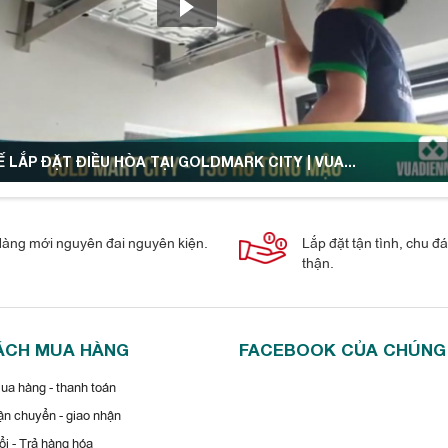
 LẮP ĐẶT ĐIỀU HÒA TẠI GOLDMARK CITY | VUA...
àng mới nguyên đai nguyên kiện.
Lắp đặt tận tình, chu đ
thận.
ÁCH MUA HÀNG
FACEBOOK CỦA CHÚNG
a hàng - thanh toán
n chuyển - giao nhận
i - Trả hàng hóa