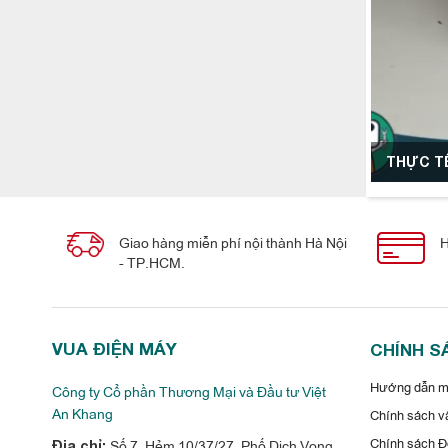
THỰC TẾ
Giao hàng miễn phí nội thành Hà Nội
H
- TP.HCM.
VUA ĐIỆN MÁY
CHÍNH S
Hướng dẫn mu
Công ty Cổ phần Thương Mại và Đầu tư Việt
An Khang
Chính sách vậ
Chính sách Đổ
Số 7, Hẻm 10/37/27, Phố Dịch Vọng,
Địa chỉ: