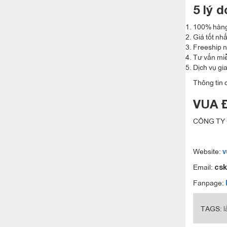
5 lý 
100% hàng
Giá tốt nh
Freeship n
Tư vấn mi
Dịch vụ gi
Thông tin c
VUA 
CÔNG TY 
Website:
v
Email:
cs
Fanpage:
TAGS:
l