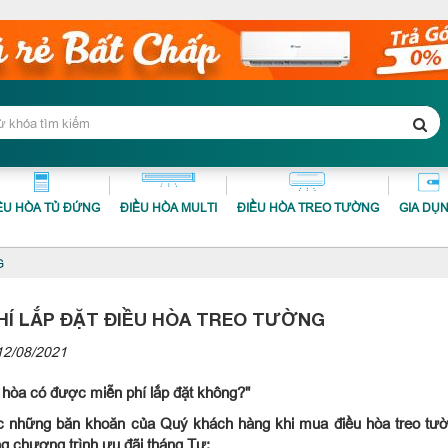
ỀU HÒA TỦ ĐỨNG
ĐIỀU HÒA MULTI
ĐIỀU HÒA TREO TƯỜNG
GIA DỤ
G
HÍ LẮP ĐẶT ĐIỀU HÒA TREO TƯỜNG
12/08/2021
 hòa có được miễn phí lắp đặt không?"
 những băn khoăn của Quý khách hàng khi mua điều hòa treo tườn
g chương trình ưu đãi tháng Tư: