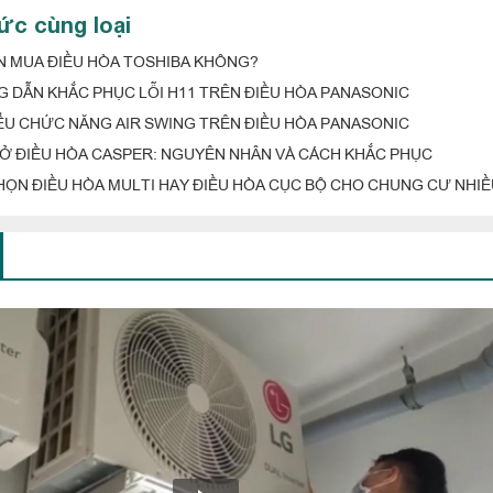
tức cùng loại
N MUA ĐIỀU HÒA TOSHIBA KHÔNG?
 DẪN KHẮC PHỤC LỖI H11 TRÊN ĐIỀU HÒA PANASONIC
IỂU CHỨC NĂNG AIR SWING TRÊN ĐIỀU HÒA PANASONIC
3 Ở ĐIỀU HÒA CASPER: NGUYÊN NHÂN VÀ CÁCH KHẮC PHỤC
HỌN ĐIỀU HÒA MULTI HAY ĐIỀU HÒA CỤC BỘ CHO CHUNG CƯ NHI