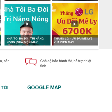
NHÀ TÔI BA ĐỜI TRỊ NẮNG
THÁNG LG - ƯU ĐÃI MÊ LY |
NÓNG | VUA ĐIỆN MÁY
VUA ĐIỆN MÁY
áo, cẩn
Chế độ bảo hành tốt, hỗ trợ nhiệt
tình.
GOOGLE MAP
 TÔI