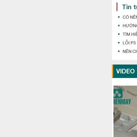
Tin 
CÓ NÊ
HƯỚNG
TÌM H
LỖI P
NÊN C
VIDEO