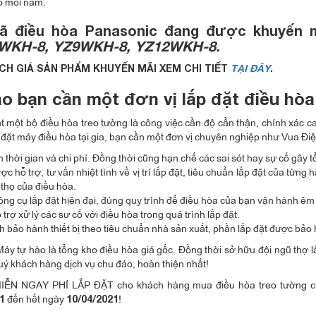
lồ mỗi năm.
ã điều hòa Panasonic đang được khuyến m
WKH-8, YZ9WKH-8, YZ12WKH-8.
CH GIÁ SẢN PHẨM KHUYẾN MÃI XEM CHI TIẾT
TẠI ĐÂY
.
ao bạn cần một đơn vị lắp đặt điều hò
ặt một bộ điều hòa treo tường là công việc cần độ cẩn thận, chính xác c
p đặt máy điều hòa tại gia, bạn cần một đơn vị chuyên nghiệp như Vua Đ
m thời gian và chi phí. Đồng thời cũng hạn chế các sai sót hay sự cố gây 
c hỗ trợ, tư vấn nhiệt tình về vị trí lắp đặt, tiêu chuẩn lắp đặt của từ
 thọ của điều hòa.
ông cụ lắp đặt hiện đại, đúng quy trình để điều hòa của bạn vận hành êm 
trợ xử lý các sự cố với điều hòa trong quá trình lắp đặt.
 bảo hành thiết bị theo tiêu chuẩn nhà sản xuất, phần lắp đặt được bảo
áy tự hào là tổng kho điều hòa giá gốc. Đồng thời sở hữu đội ngũ thợ 
ý khách hàng dịch vụ chu đáo, hoàn thiện nhất!
MIỄN NGAY PHÍ LẮP ĐẶT cho khách hàng mua điều hòa treo tường cục
đến hết ngày
!
1
10/04/2021