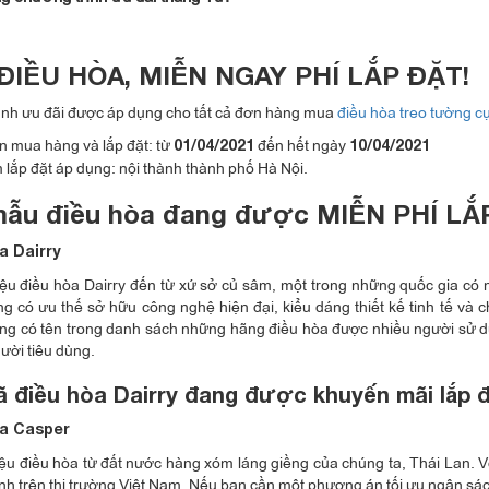
ĐIỀU HÒA, MIỄN NGAY PHÍ LẮP ĐẶT!
nh ưu đãi được áp dụng cho tất cả đơn hàng mua
điều hòa treo tường c
n mua hàng và lắp đặt: từ
đến hết ngày
01/04/2021
10/04/2021
 lắp đặt áp dụng: nội thành thành phố Hà Nội.
ẫu điều hòa đang được MIỄN PHÍ LẮP
a Dairry
u điều hòa Dairry đến từ xứ sở củ sâm, một trong những quốc gia có n
 có ưu thế sở hữu công nghệ hiện đại, kiểu dáng thiết kế tinh tế và c
g có tên trong danh sách những hãng điều hòa được nhiều người sử dụn
gười tiêu dùng.
 điều hòa Dairry đang được khuyến mãi lắp 
òa Casper
u điều hòa từ đất nước hàng xóm láng giềng của chúng ta, Thái Lan. Vớ
nh trên thị trường Việt Nam. Nếu bạn cần một phương án tối ưu ngân sách 