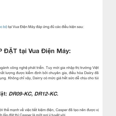
ục bộ
tại Vua Điện Máy đáp ứng đủ các điều kiện sau:
 ĐẶT tại Vua Điện Máy:
gành công nghệ phát triển. Tuy mới gia nhập thị trường Việt
hất lượng được kiểm định bởi chuyên gia, điều hòa Daiiry đã
g. Không chỉ vậy, Dairry có mức giá hết sức dễ chịu cho túi
đặt:
DR09-KC
,
DR12-KC
.
i thế mạnh về việc tiết kiệm điện, Casper đã tạo nên được vị
lắp đặt thì Casper là một gợi ý tuyệt vời.