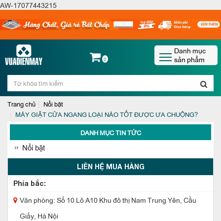
AW-17077443215
Danh mục
sản phẩm
0
Trang chủ
Nổi bật
MÁY GIẶT CỬA NGANG LOẠI NÀO TỐT ĐƯỢC ƯA CHUỘNG?
DANH MỤC TIN TỨC
Nổi bật
LIÊN HỆ MUA HÀNG
Phía bắc:
Văn phòng: Số 10 Lô A10 Khu đô thị Nam Trung Yên, Cầu
Giấy, Hà Nội