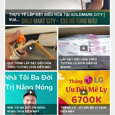
THỰC TẾ LẮP ĐẶT ĐIỀU HÒA TẠI GOLDMARK CITY |
VUA...
LẮP ĐẶT ĐIỀU HÒA TREO
QUY TRÌNH LẮP ĐẶT ĐIỀU HÒA
TƯỜNG LG ĐƠN GIẢN VÀ
TREO TƯỜNG | VUA ĐIỆN MÁY
NHANH...
NHÀ TÔI BA ĐỜI TRỊ NẮNG
THÁNG LG - ƯU ĐÃI MÊ LY | VUA
NÓNG | VUA ĐIỆN MÁY
ĐIỆN MÁY