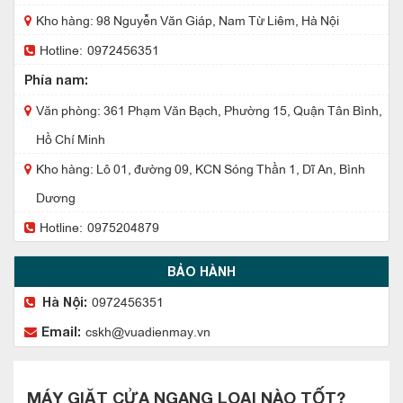
Kho hàng: 98 Nguyễn Văn Giáp, Nam Từ Liêm, Hà Nội
Hotline:
0972456351
Phía nam:
Văn phòng: 361 Phạm Văn Bạch, Phường 15, Quận Tân Bình,
Hồ Chí Minh
Kho hàng: Lô 01, đường 09, KCN Sóng Thần 1, Dĩ An, Bình
Dương
Hotline:
0975204879
BẢO HÀNH
0972456351
Hà Nội:
cskh@vuadienmay.vn
Email:
MÁY GIẶT CỬA NGANG LOẠI NÀO TỐT?