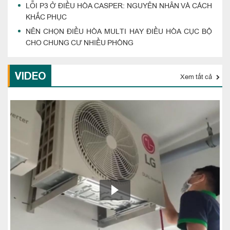
LỖI P3 Ở ĐIỀU HÒA CASPER: NGUYÊN NHÂN VÀ CÁCH
KHẮC PHỤC
NÊN CHỌN ĐIỀU HÒA MULTI HAY ĐIỀU HÒA CỤC BỘ
CHO CHUNG CƯ NHIỀU PHÒNG
VIDEO
Xem tất cả