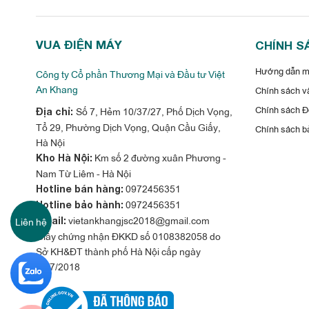
VUA ĐIỆN MÁY
CHÍNH S
Hướng dẫn mu
Công ty Cổ phần Thương Mại và Đầu tư Việt
An Khang
Chính sách vậ
Chính sách Đổ
Số 7, Hẻm 10/37/27, Phố Dịch Vọng,
Địa chỉ:
Tổ 29, Phường Dịch Vọng, Quận Cầu Giấy,
Chính sách b
Hà Nội
Km số 2 đường xuân Phương -
Kho Hà Nội:
Nam Từ Liêm - Hà Nội
0972456351
Hotline bán hàng:
0972456351
Hotline bảo hành:
vietankhangjsc2018@gmail.com
Liên hệ
Email:
Giấy chứng nhận ĐKKD số 0108382058 do
Sở KH&ĐT thành phố Hà Nội cấp ngày
31/7/2018