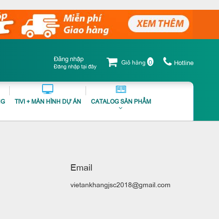
Đăng nhập
0
Giỏ hàng
Hotline
Đăng nhập tại đây
NG
TIVI + MÀN HÌNH DỰ ÁN
CATALOG SẢN PHẨM
Email
vietankhangjsc2018@gmail.com