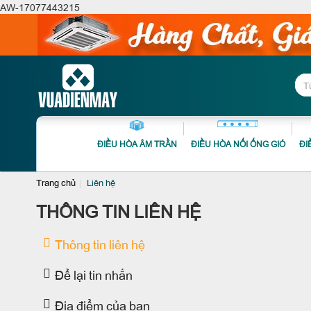
AW-17077443215
ĐIỀU HÒA ÂM TRẦN
ĐIỀU HÒA NỐI ỐNG GIÓ
ĐI
Trang chủ
Liên hệ
THÔNG TIN LIÊN HỆ
Thông tin liên hệ
Để lại tin nhắn
Địa điểm của bạn