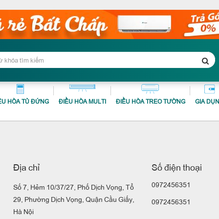
ỀU HÒA TỦ ĐỨNG
ĐIỀU HÒA MULTI
ĐIỀU HÒA TREO TƯỜNG
GIA DỤ
Địa chỉ
Số điện thoại
0972456351
Số 7, Hẻm 10/37/27, Phố Dịch Vọng, Tổ
29, Phường Dịch Vọng, Quận Cầu Giấy,
0972456351
Hà Nội