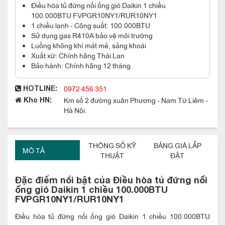
Điều hòa tủ đứng nối ống gió Daikin 1 chiều
100.000BTU FVPGR10NY1/RUR10NY1
1 chiều lạnh - Công suất: 100.000BTU
Sử dụng gas R410A bảo vệ môi trường
Luồng không khí mát mẻ, sảng khoái
Xuất xứ: Chính hãng Thái Lan
Bảo hành: Chính hãng 12 tháng
0972 456 351
HOTLINE:
Km số 2 đường xuân Phương - Nam Từ Liêm -
Kho HN:
Hà Nội.
THÔNG SỐ KỸ
BẢNG GIÁ LẮP
MÔ TẢ
THUẬT
ĐẶT
Đặc điểm nổi bật của
Điều hòa tủ đứng nối
ống gió Daikin 1 chiều 100.000BTU
FVPGR10NY1/RUR10NY1
Điều hòa tủ đứng nối ống gió Daikin 1 chiều 100.000BTU