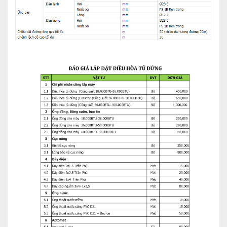
– Động cơ quạt 1 chiều tăng hiệu suất hoạt động
Tính năng nổi bật của
Điều hòa tủ đứng nối
ống gió Daikin 1 chiều 100.000BTU
FVPGR10NY1/RUR10NY1
COP cao
– Nhờ vào sự kết hợp của các công nghệ tiết kiệm năng lượng,
COP của sản phẩm đạt được từ 3.00 đến 3.94.
– COP là hệ số hiệu quả năng lượng (Coefficient Of
Performance) tương đương với hệ số làm lạnh ε và hệ số bơm
nhiệt φ trong kỹ thuật lạnh của Việt nam.
– Thoải mái gia tăng với sản phẩm inverter. Inverter thực hiện