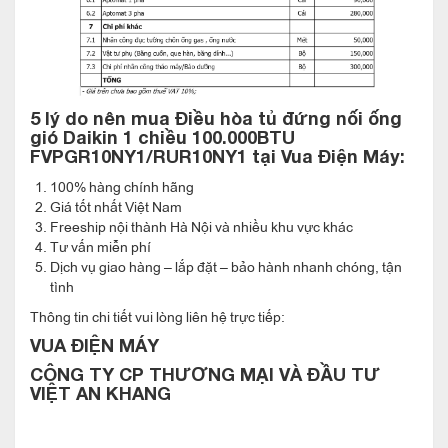
điều khiển tần số biến đổi là nhân tố quyết định hiệu suất làm
việc của máy điều hòa.
– Inverter thực hiện điều khiển tần số biến đổi là nhân tố quyết
định hiệu suất làm việc của máy điều hòa.
5 lý do nên mua Điều hòa tủ đứng nối ống
gió Daikin 1 chiều 100.000BTU
FVPGR10NY1/RUR10NY1 tại Vua Điện Máy:
100% hàng chính hãng
Cánh tản nhiệt dàn nóng được xử lý chống
Giá tốt nhất Việt Nam
ăn mòn :
Freeship nội thành Hà Nội và nhiều khu vực khác
Tư vấn miễn phí
Dịch vụ giao hàng – lắp đặt – bảo hành nhanh chóng, tận
– Để nâng cao độ bền bằng cách cải thiện khả năng chịu đựng
tình
ăn mòn do muối và ô nhiễm không khí, dàn trao đổi nhiệt được
Thông tin chi tiết vui lòng liên hệ trực tiếp:
xử lý chống ăn mòn (đã được xử lý sơ bộ bằng acryl) được sử
VUA ĐIỆN MÁY
dụng cho dàn trao đổi nhiệt tại dàn nóng.
CÔNG TY CP THƯƠNG MẠI VÀ ĐẦU TƯ
VIỆT AN KHANG
Điều khiển điều hướng từ xa dễ sử dụng
với tính năng Lập lịch hàng tuần :