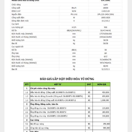
hơn trong vòng 3 phút, giúp bạn tận hưởng không gian mát
lạnh trong thời gian ngắn nhất.
Hút ẩm, Khử mùi
Với chức năng này, không còn mùi khó chịu sau khi khởi động
thiết bị. Điều này có được làdo quạt gió tạm ngưng hoạt động
trong thời gian mùi khó chịu được xử lý. (Máy điều hòa bắt
buộc phải ở chế độ làm lạnh hoạc khử ẩm, và tốc độ quạt ở
chế độ tự động).
Lọc không khí, Tự động làm sạch
Chế độ tự động dọn sạch và hong khô dàn trao đổi nhiệt để
ngăn chặn các loại nấm mốc và vi khuẩn phát triển.
Tự động đảo gió
Giúp điều chỉnh độ mở cho gió ra và sở hữu chế độ hoạt động
êm ái, nhẹ nhàng cho hơi lạnh được trải đều đến cả những góc
xa nhất của phòng đồng thời giảm tối thiểu tiếng ồn, không