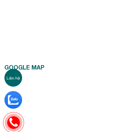
GOOGLE MAP
Liên hệ
6351