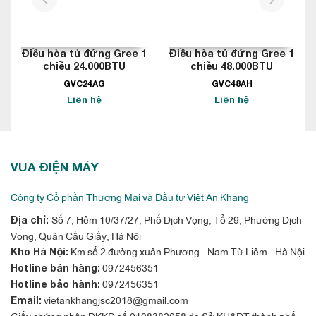
prev
next
Điều hòa tủ đứng Gree 1
Điều hòa tủ đứng Gree 1
chiều 24.000BTU
chiều 48.000BTU
GVC24AG
GVC48AH
Liên hệ
Liên hệ
VUA ĐIỆN MÁY
Công ty Cổ phần Thương Mại và Đầu tư Việt An Khang
Số 7, Hẻm 10/37/27, Phố Dịch Vọng, Tổ 29, Phường Dịch
Địa chỉ:
Vọng, Quận Cầu Giấy, Hà Nội
Km số 2 đường xuân Phương - Nam Từ Liêm - Hà Nội
Kho Hà Nội:
0972456351
Hotline bán hàng:
0972456351
Hotline bảo hành:
vietankhangjsc2018@gmail.com
Email:
Giấy chứng nhận ĐKKD số 0108382058 do Sở KH&ĐT thành phố