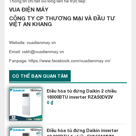
Hoạt động êm ái
Thông tin chi tiết vui lòng liên hệ trực tiếp:
VUA ĐIỆN MÁY
Với chỉ số hiệu quả năng lượng COP từ 3.2 trở lên, thiết bị rất
CÔNG TY CP THƯƠNG MẠI VÀ ĐẦU TƯ
hiệu quả trong quá trình sử dụng lâu dài Ngoài ra, cả dàn
VIỆT AN KHANG
nóng, lạnh đều chạy rất nhẹ, không gây tiếng ồn ảnh hưởng
đến mọi người xung quanh.
Website: vuadienmay.vn
Email: cskh@vuadienmay.vn
Fanpage: https://www.facebook.com/vuadienmay.vn/
CÓ THỂ BẠN QUAN TÂM
Điều hòa tủ đứng Daikin 2 chiều
18000BTU inverter RZA50DV2V
0 ₫
FVA50AMVM
Điều hòa tủ đứng Daikin inverter