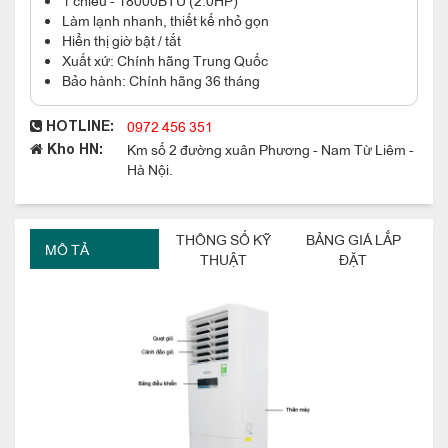
Làm lạnh nhanh, thiết kế nhỏ gọn
Hiển thị giờ bật / tắt
Xuất xứ: Chính hãng Trung Quốc
Bảo hành: Chính hãng 36 tháng
0972 456 351
HOTLINE:
Km số 2 đường xuân Phương - Nam Từ Liêm -
Kho HN:
Hà Nội.
THÔNG SỐ KỸ
BẢNG GIÁ LẮP
MÔ TẢ
THUẬT
ĐẶT