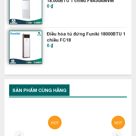
18.000BTU 1 chiều FVA50AMVM
0 ₫
RZF50CV2V
Điều hòa tủ đứng Funiki 18000BTU 1
chiều FC18
0 ₫
SẢN PHẨM CÙNG HÃNG
HOT
HOT