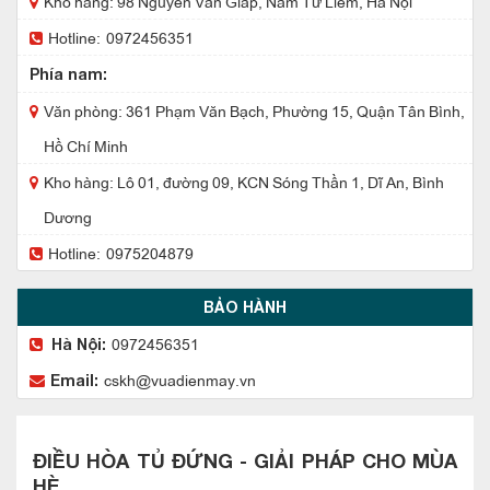
Kho hàng: 98 Nguyễn Văn Giáp, Nam Từ Liêm, Hà Nội
Hotline:
0972456351
Phía nam:
Văn phòng: 361 Phạm Văn Bạch, Phường 15, Quận Tân Bình,
Hồ Chí Minh
Kho hàng: Lô 01, đường 09, KCN Sóng Thần 1, Dĩ An, Bình
Dương
Hotline:
0975204879
BẢO HÀNH
0972456351
Hà Nội:
cskh@vuadienmay.vn
Email:
ĐIỀU HÒA TỦ ĐỨNG - GIẢI PHÁP CHO MÙA
HÈ