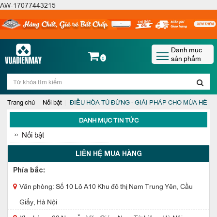
AW-17077443215
Danh mục
sản phẩm
0
Trang chủ
Nổi bật
ĐIỀU HÒA TỦ ĐỨNG - GIẢI PHÁP CHO MÙA HÈ
DANH MỤC TIN TỨC
Nổi bật
LIÊN HỆ MUA HÀNG
Phía bắc:
Văn phòng: Số 10 Lô A10 Khu đô thị Nam Trung Yên, Cầu
Giấy, Hà Nội