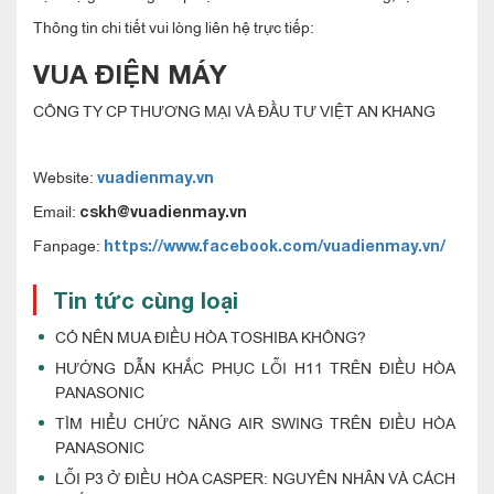
Thông tin chi tiết vui lòng liên hệ trực tiếp:
VUA ĐIỆN MÁY
CÔNG TY CP THƯƠNG MẠI VÀ ĐẦU TƯ VIỆT AN KHANG
Website:
vuadienmay.vn
Email:
cskh@vuadienmay.vn
Fanpage:
https://www.facebook.com/vuadienmay.vn/
Tin tức cùng loại
CÓ NÊN MUA ĐIỀU HÒA TOSHIBA KHÔNG?
HƯỚNG DẪN KHẮC PHỤC LỖI H11 TRÊN ĐIỀU HÒA
PANASONIC
TÌM HIỂU CHỨC NĂNG AIR SWING TRÊN ĐIỀU HÒA
PANASONIC
LỖI P3 Ở ĐIỀU HÒA CASPER: NGUYÊN NHÂN VÀ CÁCH