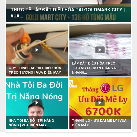
THỰC TẾ LẮP ĐẶT ĐIỀU HÒA TẠI GOLDMARK CITY |
VUA...
LẮP ĐẶT ĐIỀU HÒA TREO
QUY TRÌNH LẮP ĐẶT ĐIỀU HÒA
TƯỜNG LG ĐƠN GIẢN VÀ
TREO TƯỜNG | VUA ĐIỆN MÁY
NHANH...
NHÀ TÔI BA ĐỜI TRỊ NẮNG
THÁNG LG - ƯU ĐÃI MÊ LY | VUA
NÓNG | VUA ĐIỆN MÁY
ĐIỆN MÁY