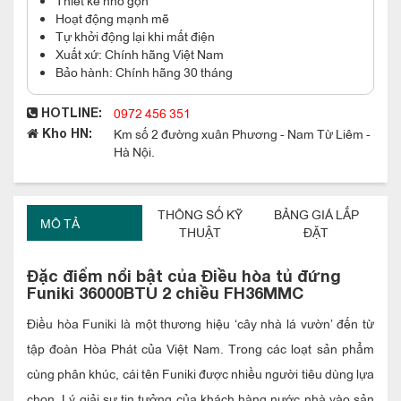
Hoạt động mạnh mẽ
Tự khởi động lại khi mất điện
Xuất xứ: Chính hãng Việt Nam
Bảo hành: Chính hãng 30 tháng
0972 456 351
HOTLINE:
Km số 2 đường xuân Phương - Nam Từ Liêm -
Kho HN:
Hà Nội.
THÔNG SỐ KỸ
BẢNG GIÁ LẮP
MÔ TẢ
THUẬT
ĐẶT
Đặc điểm nổi bật của Điều hòa tủ đứng
Funiki 36000BTU 2 chiều FH36MMC
Điều hòa Funiki là một thương hiệu ‘cây nhà lá vườn’ đến từ
tập đoàn Hòa Phát của Việt Nam. Trong các loạt sản phẩm
cùng phân khúc, cái tên Funiki được nhiều người tiêu dùng lựa
chọn. Lý giải sự tin tưởng của khách hàng nước nhà vào sản