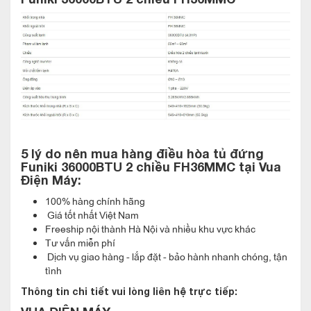
5 lý do nên mua hàng
điều hòa tủ đứng
Funiki 36000BTU 2 chiều FH36MMC
tại Vua
Tấm lọc khí Catechin điều hòa tủ đứng
Điện Máy:
Funiki 36000BTU 2 chiều FH36MMC sở hữu
100% hàng chính hãng
Điều hòa tủ đứng Funiki 36000BTU 2 chiều FH36MMC sở hữu
Giá tốt nhất Việt Nam
Freeship nội thành Hà Nội và nhiều khu vực khác
tấm lọc chứa tinh chất trà xanh. Bộ lọc khí nén và mang nhiệt
Tư vấn miễn phí
độ trong phòng đẩy ra ngoài trời để đem lại không khí mát lạnh
Dịch vụ giao hàng - lắp đặt - bảo hành nhanh chóng, tận
tình
trong phòng theo nhu cầu. Giống như là thanh lọc không khí,
không chỉ mang đến không khí mát lành hơn mà bộ lọc khí có
Thông tin chi tiết vui lòng liên hệ trực tiếp:
sử dụng catechin giúp cho không khí trong lành hơn, đặc biệt