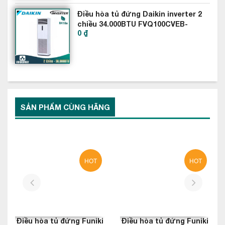
hai mùa của miền Bắc.
Điều hòa tủ đứng Daikin inverter 2
chiều 34.000BTU FVQ100CVEB-
0 ₫
RZQ100LV1
SẢN PHẨM CÙNG HÃNG
HOT
HOT
prev
next
Điều hòa tủ đứng Funiki
Điều hòa tủ đứng Funiki