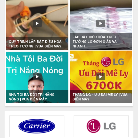
LẮP ĐẶT ĐIỀU HÒA TREO
QUY TRÌNH LẮP ĐẶT ĐIỀU HÒA
TƯỜNG LG ĐƠN GIẢN VÀ
TREO TƯỜNG | VUA ĐIỆN MÁY
NHANH...
NHÀ TÔI BA ĐỜI TRỊ NẮNG
THÁNG LG - ƯU ĐÃI MÊ LY | VUA
NÓNG | VUA ĐIỆN MÁY
ĐIỆN MÁY