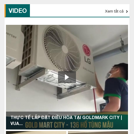
VIDEO
Xem tất cả
THỰC TẾ LẮP ĐẶT ĐIỀU HÒA TẠI GOLDMARK CITY |
VUA...