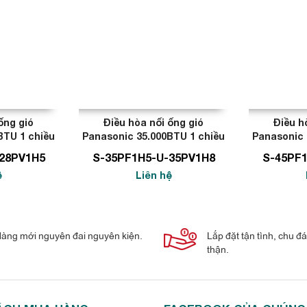
ống gió
Điều hòa nối ống gió
Điều h
BTU 1 chiều
Panasonic 35.000BTU 1 chiều
Panasonic 
28PV1H5
S-35PF1H5-U-35PV1H8
S-45PF
ệ
Liên hệ
àng mới nguyên đai nguyên kiện.
Lắp đặt tận tình, chu đ
thận.