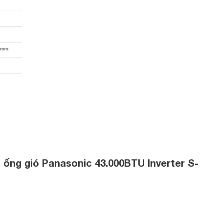
 ống gió Panasonic 43.000BTU Inverter S-
H5-8 thiết kế cửa gió thiết kế linh hoạt