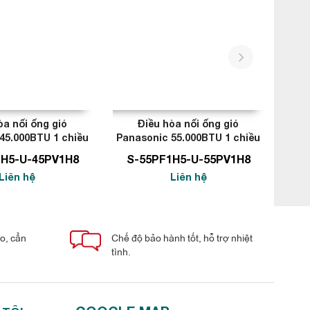
next
òa nối ống gió
Điều hòa nối ống gió
45.000BTU 1 chiều
Panasonic 55.000BTU 1 chiều
Pana
1H5-U-45PV1H8
S-55PF1H5-U-55PV1H8
Liên hệ
Liên hệ
áo, cẩn
Chế độ bảo hành tốt, hỗ trợ nhiệt
tình.