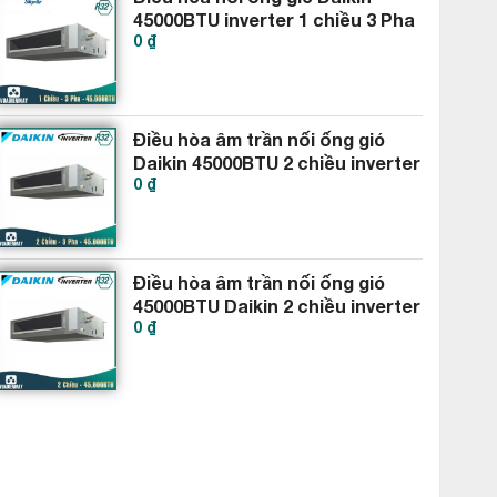
45000BTU inverter 1 chiều 3 Pha
0 ₫
FBA125BVMA9-RZF125CYM
Điều hòa âm trần nối ống gió
Daikin 45000BTU 2 chiều inverter
0 ₫
3 Pha FBA125BVMA9-RZA125DY1
Điều hòa âm trần nối ống gió
45000BTU Daikin 2 chiều inverter
0 ₫
FBA125BVMA9-RZA125DV1