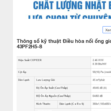
Xe
Thông số kỹ thuật Điều hòa nối ống gi
43PF2H5-8
Nối ống gió xu hướng của thời đại
5 năm về trước thì máy điều hòa nối ống gió là thuật ngữ c
không khí của người tiêu dùng. Nhưng giờ đây kinh tế phát tr
chú trọng thì máy điều hòa nối ống gió là giải pháp lựa chọn t
Với công suất 43.000BTU, Điều hòa giấu trần Panasonic
S-4