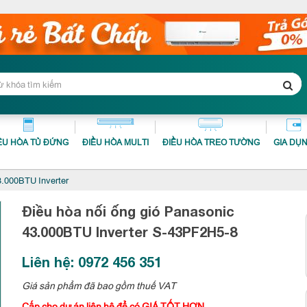
ỀU HÒA TỦ ĐỨNG
ĐIỀU HÒA MULTI
ĐIỀU HÒA TREO TƯỜNG
GIA DỤ
3.000BTU Inverter
Điều hòa nối ống gió Panasonic
43.000BTU Inverter
S-43PF2H5-8
Liên hệ: 0972 456 351
Giá sản phẩm đã bao gồm thuế VAT
Cấp cho dự án liên hệ để có GIÁ TỐT HƠN