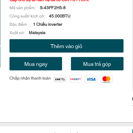
Mã sản phẩm:
S-43PF2H5-8
Công suất/ kích cỡ:
45.000BTU
Đặc điểm :
1 Chiều inverter
Xuất xứ:
Malaysia
Thêm vào giỏ
Mua ngay
Mua trả góp
Chấp nhận thanh toán