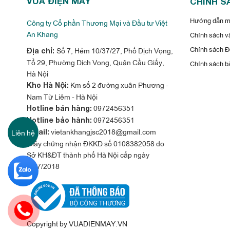
VUA ĐIỆN MÁY
CHÍNH S
Hướng dẫn mu
Công ty Cổ phần Thương Mại và Đầu tư Việt
Điều hòa nối ống gió Panasonic S-43
An Khang
Chính sách vậ
Chính sách Đổ
Điều hòa âm trần nối ống gió Panasonic sử dụng môi chất l
Số 7, Hẻm 10/37/27, Phố Dịch Vọng,
Địa chỉ:
Tổ 29, Phường Dịch Vọng, Quận Cầu Giấy,
Chính sách b
loại gas lạnh thế hệ mới có hiệu suất truyền nhiệt cao hơn g
Hà Nội
Vì vậy, R410a là sự lựa chọn đáng tin cậy đối với người sử 
Km số 2 đường xuân Phương -
Kho Hà Nội:
Nam Từ Liêm - Hà Nội
0972456351
Hotline bán hàng:
0972456351
Hotline bảo hành:
vietankhangjsc2018@gmail.com
Liên hệ
Email:
Giấy chứng nhận ĐKKD số 0108382058 do
Sở KH&ĐT thành phố Hà Nội cấp ngày
31/7/2018
6351
Copyright by VUADIENMAY.VN