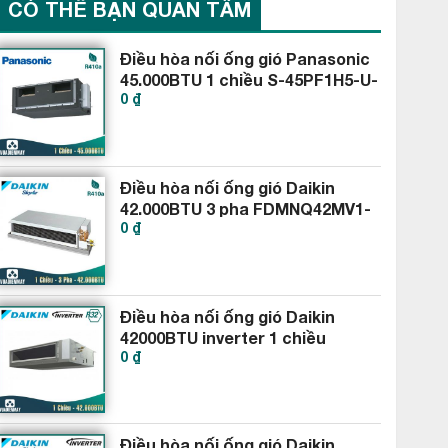
CÓ THỂ BẠN QUAN TÂM
Điều hòa nối ống gió Panasonic
45.000BTU 1 chiều S-45PF1H5-U-
0 ₫
45PV1H8
Điều hòa nối ống gió Daikin
42.000BTU 3 pha FDMNQ42MV1-
0 ₫
RNQ42MY1
Điều hòa nối ống gió Daikin
42000BTU inverter 1 chiều
0 ₫
FBA125BVMA9-RZF125CVM
Điều hòa nối ống gió Daikin