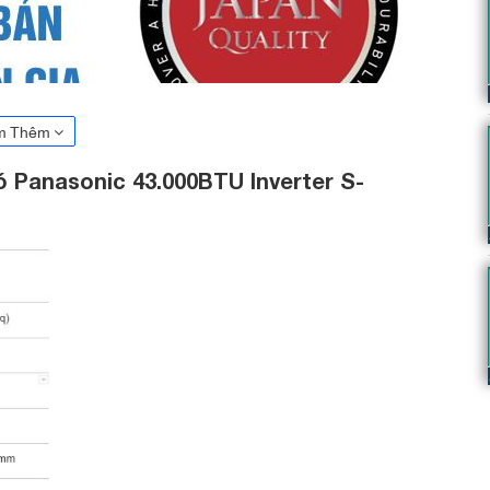
m Thêm
ó Panasonic 43.000BTU Inverter S-
òn khá mới mẻ trong quyết định chọn mua sản phẩm máy điều hòa
iển, kỹ thuật lắp đặt được nâng cao, nhu cầu về thẩm mỹ càng được
ối ưu nhất cho công trình của Bạn.
phù hợp lắp đặt cho căn phòng diện tích dưới 75m
2
.
3PF2H5-8