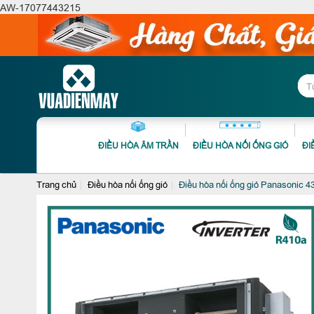
AW-17077443215
ĐIỀU HÒA ÂM TRẦN
ĐIỀU HÒA NỐI ỐNG GIÓ
ĐI
Trang chủ
Điều hòa nối ống gió
Điều hòa nối ống gió Panasonic 4