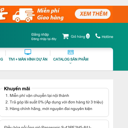
Đăng nhập
0
Giỏ hàng
Hotline
Đăng nhập tại đây
NG
TIVI + MÀN HÌNH DỰ ÁN
CATALOG SẢN PHẨM
Khuyến mãi
1. Miễn phí vận chuyển tại nội thành
2. Trả góp lãi suất 0% (Áp dụng với đơn hàng từ 3 triệu)
3. Hàng chính hãng, mới nguyên đai nguyên kiện
Điều hòa nối ống gió Panasonic S-43PF2H5-8/U-