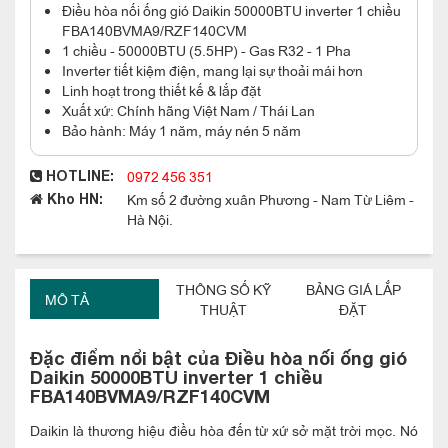
Điều hòa nối ống gió Daikin 50000BTU inverter 1 chiều
FBA140BVMA9/RZF140CVM
1 chiều - 50000BTU (5.5HP) - Gas R32 - 1 Pha
Inverter tiết kiệm điện, mang lại sự thoải mái hơn
Linh hoạt trong thiết kế & lắp đặt
Xuất xứ: Chính hãng Việt Nam / Thái Lan
Bảo hành: Máy 1 năm, máy nén 5 năm
0972 456 351
HOTLINE:
Km số 2 đường xuân Phương - Nam Từ Liêm -
Kho HN:
Hà Nội.
THÔNG SỐ KỸ
BẢNG GIÁ LẮP
MÔ TẢ
THUẬT
ĐẶT
Đặc điểm nổi bật của
Điều hòa nối ống gió
Daikin 50000BTU inverter 1 chiều
FBA140BVMA9/RZF140CVM
Daikin là thương hiệu điều hòa đến từ xứ sở mặt trời mọc. Nó