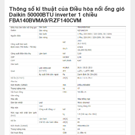
Thông số kĩ thuật của
Điều hòa nối ống gió
Daikin 50000BTU inverter 1 chiều
FBA140BVMA9/RZF140CVM
Loại 1 chiều lạnh
Điều hòa nối ống gió Daikin 50000BTU inverter 1 chiều
FBA140BVMA9/RZF140CVM
điều khiển từ xa (
BRC4C65
)
thuộc dòng điều hòa thương mại được sản xuất tại Thái Lan
trên dây chuyền hiện đại tiến tiến của Thái Lan.
Đây là tính
năng cơ bản của tất cả các loại điều hòa được kinh doanh trên
thị trường. Loại 1 chiều lạnh cũng là lựa chọn của khoảng 90%
khách hàng khi quyết định mua điều hòa. Ưu thế là giá rẻ hơn