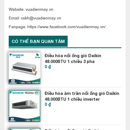
Website: vuadienmay.vn
Điều hòa nối ống gió Daikin 50000BTU inverter 1 chiều
FBA140BVMA9/RZF140CVM
được thiết kế mỏng và nhỏ gọn
Email: cskh@vuadienmay.vn
hơn hẳn so với các series điều hòa giấu trần nối ống gió trước
Fanpage: https://www.facebook.com/vuadienmay.vn/
đây của Daikin cũng như so sánh với các thương hiệu khác.
CÓ THỂ BẠN QUAN TÂM
Với chiều dày thấp, có thể dễ dàng lắp đặt trong mọi không
gian trần hẹp hoặc trong vách. Ưu điểm này giúp bạn thoải
Điều hòa nối ống gió Daikin
mái hơn trong trang trí nội thất không làm giảm chiều cao của
48.000BTU 1 chiều 3 pha
phòng.
0 ₫
FDMNQ48MV1-RNQ48MY1
Điều hòa âm trần nối ống gió Daikin
48.000BTU 1 chiều inverter
0 ₫
FBFC140DVM9-RZFC140DY1