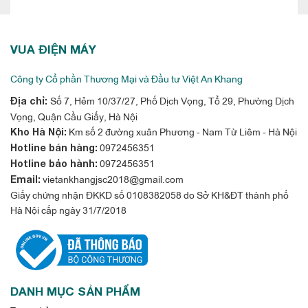
VUA ĐIỆN MÁY
Công ty Cổ phần Thương Mại và Đầu tư Việt An Khang
Cánh tản nhiệt dàn nóng được xử lý
chống ăn mòn
Số 7, Hẻm 10/37/27, Phố Dịch Vọng, Tổ 29, Phường Dịch
Địa chỉ:
Vọng, Quận Cầu Giấy, Hà Nội
Km số 2 đường xuân Phương - Nam Từ Liêm - Hà Nội
Kho Hà Nội:
Để nâng cao độ bền bằng cách cải thiện khả năng chịu đựng
0972456351
Hotline bán hàng:
ăn mòn do muối và ô nhiễm không khí, dàn trao đổi nhiệt được
0972456351
Hotline bảo hành:
vietankhangjsc2018@gmail.com
Email:
xử lý chống ăn mòn (đã được xử lý sơ bộ bằng acryl) được sử
Giấy chứng nhận ĐKKD số 0108382058 do Sở KH&ĐT thành phố
dụng cho dàn trao đổi nhiệt tại dàn nóng.
Hà Nội cấp ngày 31/7/2018
DANH MỤC SẢN PHẨM