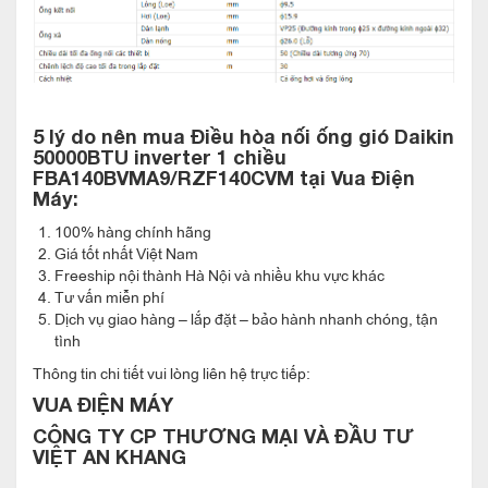
khá nhiều so với loại điều hòa 2 chiều.
Gas R32 – Môi chất làm lạnh thế hệ
mới nhất
5 lý do nên mua
Điều hòa nối ống gió Daikin
Điều hòa nối ống gió Daikin 50000BTU inverter 1 chiều
50000BTU inverter 1 chiều
FBA140BVMA9/RZF140CVM
tại Vua Điện
FBA140BVMA9/RZF140CVM
sử dụng gas R32 là môi chất
Máy:
làm lạnh mới nhất hiện tại. Trong 3 loại gas làm lạnh phổ biến
100% hàng chính hãng
với điều hòa dân dụng hiện tại là R22, R410A và R32 thì lựa
Giá tốt nhất Việt Nam
chọn R32 là tốt nhất cho cả tiết kiệm năng lượng do hiệu suất
Freeship nội thành Hà Nội và nhiều khu vực khác
Tư vấn miễn phí
làm lạnh cao hơn hẳn so với R22, R410A cũng như đặc biệt
Dịch vụ giao hàng – lắp đặt – bảo hành nhanh chóng, tận
thân thiện với môi
tình
Thông tin chi tiết vui lòng liên hệ trực tiếp:
VUA ĐIỆN MÁY
Thiết kế mỏng và nhỏ gọn
CÔNG TY CP THƯƠNG MẠI VÀ ĐẦU TƯ
VIỆT AN KHANG