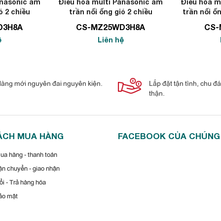
anasonic âm
Điều hòa multi Panasonic âm
Điều hòa m
ó 2 chiều
trần nối ống gió 2 chiều
trần nối ố
TU
9000BTU
D3H8A
CS-MZ25WD3H8A
CS-
ệ
Liên hệ
àng mới nguyên đai nguyên kiện.
Lắp đặt tận tình, chu đ
thận.
ÁCH MUA HÀNG
FACEBOOK CỦA CHÚNG
 phép duy trì nhiệt độ phòng luôn lý tưởng với nhiệt độ bên ngoài,
a hàng - thanh toán
n chuyển - giao nhận
i - Trả hàng hóa
MZ60WB4H8A inverter tiết kiệm điện với
ảo mật
hỉ có khả năng duy trì nhiệt độ lý tưởng cho căn phòng mà còn