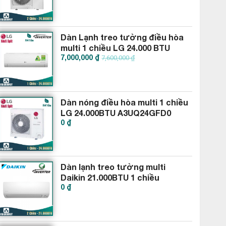
Dàn Lạnh treo tường điều hòa
multi 1 chiều LG 24.000 BTU
7,000,000 ₫
AMNQ24GSKB0
7,600,000 ₫
Dàn nóng điều hòa multi 1 chiều
LG 24.000BTU A3UQ24GFD0
0 ₫
Dàn lạnh treo tường multi
Daikin 21.000BTU 1 chiều
0 ₫
CTKM60RVMV