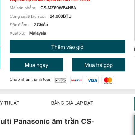
Mã sản phẩm:
CS-MZ60WB4H8A
Công suất/ kích cỡ:
24.000BTU
Đặc điểm :
2 Chiều
Xuất xứ:
Malaysia
Thêm vào giỏ
Mua ngay
Mua trả góp
Chấp nhận thanh toán
Ỹ THUẬT
BẢNG GIÁ LẮP ĐẶT
ulti Panasonic âm trần CS-