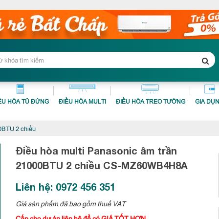
ỀU HÒA TỦ ĐỨNG
ĐIỀU HÒA MULTI
ĐIỀU HÒA TREO TƯỜNG
GIA DỤ
0BTU 2 chiều
Điều hòa multi Panasonic âm trần
21000BTU 2 chiều
CS-MZ60WB4H8A
Liên hệ: 0972 456 351
Giá sản phẩm đã bao gồm thuế VAT
Cấp cho dự án liên hệ để có GIÁ TỐT HƠN