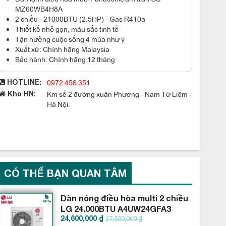
MZ60WB4H8A
2 chiều - 21000BTU (2.5HP) - Gas R410a
Thiết kế nhỏ gọn, màu sắc tinh tế
Tận hưởng cuộc sống 4 mùa như ý
Xuất xứ: Chính hãng Malaysia
Bảo hành: Chính hãng 12 tháng
0972 456 351
HOTLINE:
Km số 2 đường xuân Phương - Nam Từ Liêm -
Kho HN:
Hà Nội.
CÓ THỂ BẠN QUAN TÂM
Dàn nóng điều hòa multi 2 chiều
LG 24.000BTU A4UW24GFA3
24,600,000 ₫
27,500,000 ₫