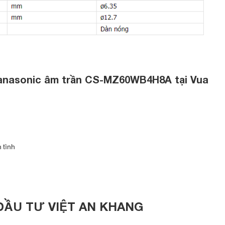
iết kế vuông mang đến không gian sống sang trọng, đẳng cấp.
 Panasonic âm trần CS-MZ60WB4H8A tại Vua
 tình
ĐẦU TƯ VIỆT AN KHANG