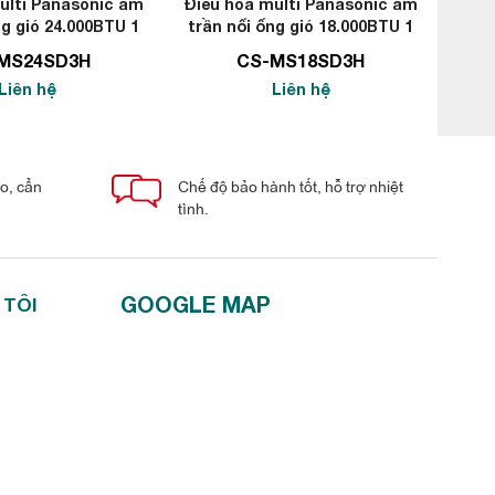
ulti Panasonic âm
Điều hòa multi Panasonic âm
Điều
ng gió 24.000BTU 1
trần nối ống gió 18.000BTU 1
trần
chiều
chiều
MS24SD3H
CS-MS18SD3H
Liên hệ
Liên hệ
áo, cẩn
Chế độ bảo hành tốt, hỗ trợ nhiệt
tình.
GOOGLE MAP
 TÔI