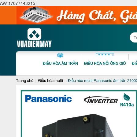
AW-17077443215
ĐIỀU HÒA ÂM TRẦN
ĐIỀU HÒA NỐI ỐNG GIÓ
ĐI
Trang chủ
Điều hòa multi
Điều hòa multi Panasonic âm trần 2100