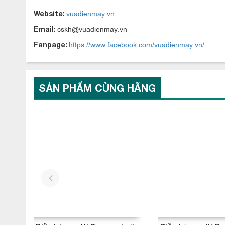
vuadienmay.vn
Website:
cskh@vuadienmay.vn
Email:
https://www.facebook.com/vuadienmay.vn/
Fanpage:
SẢN PHẨM CÙNG HÃNG
Điều hòa multi Panasonic âm trần CS
ái và bền bỉ
Với công nghệ tự chẩn đoán Econavi giúp phát hiện số người 
với những phòng có nhiều người và những căn phòng không có
gia đình tập trung ở phòng khách, phòng sinh hoạt chung, thì
phòng khách không có người, thì lượng lạnh sẽ được chuyển 
prev