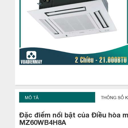
MÔ TẢ
THÔNG SỐ K
Đặc điểm nổi bật của Điều hòa m
MZ60WB4H8A