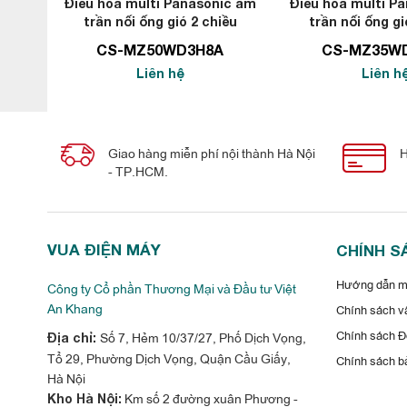
Điều hòa multi Panasonic âm
Điều hòa multi P
trần nối ống gió 2 chiều
trần nối ống gi
18000BTU
12000B
CS-MZ50WD3H8A
CS-MZ35W
Liên hệ
Liên h
Giao hàng miễn phí nội thành Hà Nội
H
- TP.HCM.
VUA ĐIỆN MÁY
CHÍNH S
Với công nghệ hiện đại của mình, điều hòa multi Panasonic cho
Hướng dẫn mu
Công ty Cổ phần Thương Mại và Đầu tư Việt
An Khang
cũng như số người trong phòng.
Chính sách vậ
Chính sách Đổ
Số 7, Hẻm 10/37/27, Phố Dịch Vọng,
Địa chỉ:
Điều hòa multi Panasonic âm trần CS-
Tổ 29, Phường Dịch Vọng, Quận Cầu Giấy,
Chính sách b
bộ cảm biến Econavi
Hà Nội
Km số 2 đường xuân Phương -
Kho Hà Nội:
Máy lạnh Panasonic được trang bị công nghệ Inverter không c