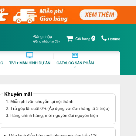
Đăng nhập
0
Giỏ hàng
Hotline
Đăng nhập tại đây
NG
TIVI + MÀN HÌNH DỰ ÁN
CATALOG SẢN PHẨM
Khuyến mãi
1. Miễn phí vận chuyển tại nội thành
2. Trả góp lãi suất 0% (Áp dụng với đơn hàng từ 3 triệu)
3. Hàng chính hãng, mới nguyên đai nguyên kiện
Dàn lạnh điều hòa multi Panasonic âm trần CS-