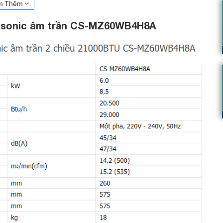
m Thêm
nasonic âm trần CS-MZ60WB4H8A
-MZ60WB4H8A sở hữu thiết kế đơn giản,