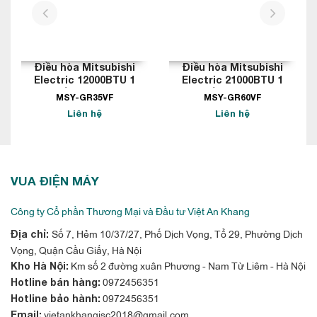
tình, hay mang lại giấc ngủ ngon hơn không bị quấy rầy bởi
prev
next
tiếng gió thổi vù vù hay động cơ kêu cạch cạch.
Điều khiển từ xa sử dụng dễ dàng
Điều hòa Mitsubishi
Điều hòa Mitsubishi
Điều khiển điều hòa Mitsubishi electric 12000btu MS-JS35VF
Electric 12000BTU 1
Electric 21000BTU 1
chiều inverter
chiều inverter
không chỉ thiết kế hiện đại với màn hình hiển thị to và dễ nhìn,
MSY-GR35VF
MSY-GR60VF
mà sử dụng vô cùng dễ dàng với các phím chức năng thường
Liên hệ
Liên hệ
dùng được đặt ở vị trí thuận tiện cho người sử dụng
VUA ĐIỆN MÁY
Công ty Cổ phần Thương Mại và Đầu tư Việt An Khang
Số 7, Hẻm 10/37/27, Phố Dịch Vọng, Tổ 29, Phường Dịch
Địa chỉ:
Vọng, Quận Cầu Giấy, Hà Nội
Km số 2 đường xuân Phương - Nam Từ Liêm - Hà Nội
Kho Hà Nội:
0972456351
Hotline bán hàng:
0972456351
Hotline bảo hành:
vietankhangjsc2018@gmail.com
Email: