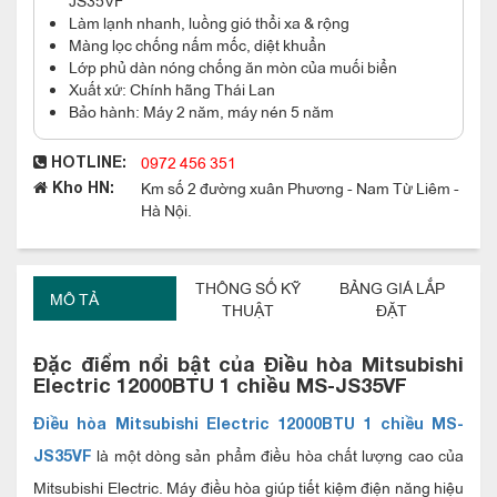
Làm lạnh nhanh, luồng gió thổi xa & rộng
Màng lọc chống nấm mốc, diệt khuẩn
Lớp phủ dàn nóng chống ăn mòn của muối biển
Xuất xứ: Chính hãng Thái Lan
Bảo hành: Máy 2 năm, máy nén 5 năm
0972 456 351
HOTLINE:
Km số 2 đường xuân Phương - Nam Từ Liêm -
Kho HN:
Hà Nội.
THÔNG SỐ KỸ
BẢNG GIÁ LẮP
MÔ TẢ
THUẬT
ĐẶT
Đặc điểm nổi bật của Điều hòa Mitsubishi
Electric 12000BTU 1 chiều MS-JS35VF
Điều hòa Mitsubishi Electric 12000BTU 1 chiều MS-
là một dòng sản phẩm điều hòa chất lượng cao của
JS35VF
Mitsubishi Electric. Máy điều hòa giúp tiết kiệm điện năng hiệu