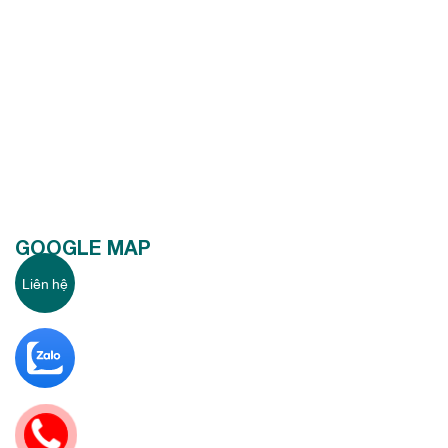
Môi chất làm lạnh gas R32
Điều hòa 1 chiều
Mitsubishi Elec
tric MS-JS35VF sử dụng môi
chất làm lạnh tiên tiến nhất gas R32: Hiệu suất làm lạnh cao,
thân thiện với môi trường và an toàn cho người tiêu dùng.
GOOGLE MAP
Liên hệ
Điều hòa Mitsubishi electric chính hãng
nhập khẩu Thái Lan
Điều hòa Mitsubishi electric 12000btu 1 chiều MS-JS35VF
6351
chính hãng được sản xuất tại Thái Lan - Nơi quy tụ sản xuất