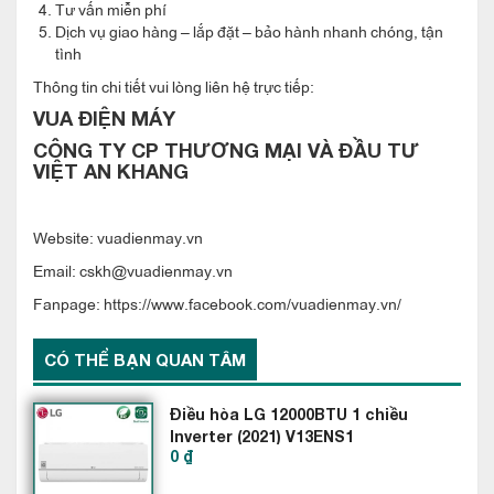
Tận hưởng mát lạnh tức thì ngay khi bật
Tư vấn miễn phí
máy
Dịch vụ giao hàng – lắp đặt – bảo hành nhanh chóng, tận
tình
Thông tin chi tiết vui lòng liên hệ trực tiếp:
VUA ĐIỆN MÁY
CÔNG TY CP THƯƠNG MẠI VÀ ĐẦU TƯ
VIỆT AN KHANG
Website: vuadienmay.vn
Máy điều hòa Mitsubishi Electric 12000btu 1 chiều MS-
Email: cskh@vuadienmay.vn
JS35VF có khả năng làm lạnh nhanh chóng với luồng thổi
Fanpage: https://www.facebook.com/vuadienmay.vn/
mạnh tối đa ở nhiệt độ thấp nhất trong vòng 2 phút sau khi vận
hành, mang lại cảm giác mát lạnh sảng khoái ngay tức thì cho
CÓ THỂ BẠN QUAN TÂM
người dùng.
Điều hòa LG 12000BTU 1 chiều
Lưới lọc Plasma diệt khuẩn khử mùi hiệu
Inverter (2021) V13ENS1
quả
0 ₫