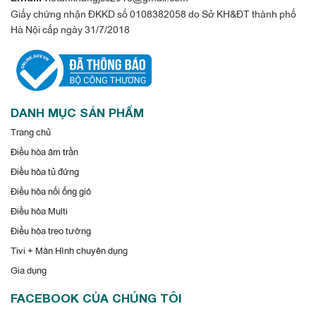
Mitsubishi Electric bền bỉ bất chấp thời
Giấy chứng nhận ĐKKD số 0108382058 do Sở KH&ĐT thành phố
gian
Hà Nội cấp ngày 31/7/2018
DANH MỤC SẢN PHẨM
Trang chủ
Điều hòa âm trần
Điều hòa tủ đứng
Điều hòa nối ống gió
Dàn tản nhiệt đồng phủ BlueFin: Điều này giúp dàn nóng có
Điều hòa Multi
khả năng chống lại các tác nhân ăn mòn như nước mưa, muối
Điều hòa treo tường
biển...
Tivi + Màn Hình chuyên dụng
Vỏ dàn nóng sơn chống gỉ kết hợp với kết cấu thép mạ kẽm:
Gia dụng
giúp bảo vệ các bộ phận bên trong trước điều kiện khắc nghiệt
FACEBOOK CỦA CHÚNG TÔI
của môi trường.