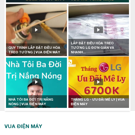
LẮP ĐẶT ĐIỀU HÒA TREO
QUY TRÌNH LẮP ĐẶT ĐIỀU HÒA
TƯỜNG LG ĐƠN GIẢN VÀ
TREO TƯỜNG | VUA ĐIỆN MÁY
NHANH...
NHÀ TÔI BA ĐỜI TRỊ NẮNG
THÁNG LG - ƯU ĐÃI MÊ LY | VUA
NÓNG | VUA ĐIỆN MÁY
ĐIỆN MÁY
VUA ĐIỆN MÁY