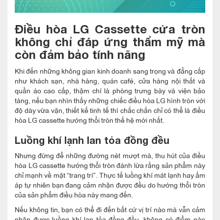
Điều hòa LG Cassette cửa tròn
không chỉ đáp ứng thẩm mỹ mà
còn đảm bảo tính năng
Khi đến những không gian kinh doanh sang trọng và đẳng cấp
như khách sạn, nhà hàng, quán café, cửa hàng nội thất và
quần áo cao cấp, thậm chí là phòng trưng bày và viện bảo
tàng, nếu bạn nhìn thấy những chiếc điều hòa LG hình tròn với
độ dày vừa vặn, thiết kế tinh tế thì chắc chắn chỉ có thể là điều
hòa LG cassette hướng thổi tròn thế hệ mới nhất.
Luồng khí lạnh lan tỏa đồng đều
Nhưng đừng để những đường nét mượt mà, thu hút của điều
hòa LG cassette hướng thổi tròn đánh lừa rằng sản phẩm này
chỉ mạnh về mặt “trang trí”. Thực tế luồng khí mát lạnh hay ấm
áp tự nhiên bạn đang cảm nhận được đều do hướng thổi tròn
của sản phẩm điều hòa này mang đến.
Nếu không tin, bạn có thể đi đến bất cứ vị trí nào mà vẫn cảm
nhận được luồng khí lan tỏa đồng đều, không có điểm nào