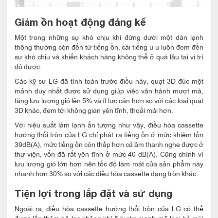
Giảm ồn hoạt động đáng kể
Một trong những sự khó chịu khi đứng dưới một dàn lạnh
thông thường còn đến từ tiếng ồn, cái tiếng u u luôn đem đến
sự khó chịu và khiến khách hàng không thể ở quá lâu tại vị trí
đó được.
Các kỹ sư LG đã tính toán trước điều này, quạt 3D đúc một
mảnh duy nhất được sử dụng giúp việc vận hành mượt mà,
tăng lưu lượng gió lên 5% và ít lực cản hơn so với các loại quạt
3D khác, đem tới không gian yên tĩnh, thoải mái hơn.
Với hiệu suất làm lạnh ấn tượng như vậy, điều hòa cassette
hướng thổi tròn của LG chỉ phát ra tiếng ồn ở mức khiêm tốn
39dB(A), mức tiếng ồn còn thấp hơn cả âm thanh nghe được ở
thư viện, vốn đã rất yên tĩnh ở mức 40 dB(A). Cũng chính vì
lưu lượng gió lớn hơn nên tốc độ làm mát của sản phẩm này
nhanh hơn 30% so với các điều hòa cassette dạng tròn khác.
Tiện lợi trong lắp đặt và sử dụng
Ngoài ra, điều hòa cassette hướng thổi tròn của LG có thể
được lắp thêm bộ lọc không khí 5 bước mạnh mẽ loại bỏ mùi