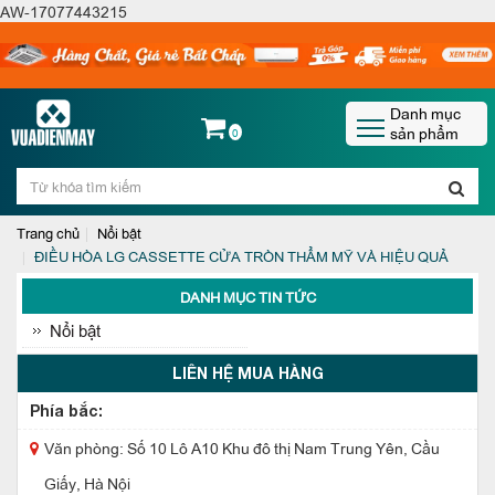
AW-17077443215
Danh mục
sản phẩm
0
Trang chủ
Nổi bật
ĐIỀU HÒA LG CASSETTE CỬA TRÒN THẨM MỸ VÀ HIỆU QUẢ
DANH MỤC TIN TỨC
Nổi bật
LIÊN HỆ MUA HÀNG
Phía bắc:
Văn phòng: Số 10 Lô A10 Khu đô thị Nam Trung Yên, Cầu
Giấy, Hà Nội