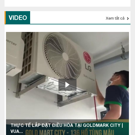
VIDEO
Xem tất cả
THỰC TẾ LẮP ĐẶT ĐIỀU HÒA TẠI GOLDMARK CITY |
VUA...