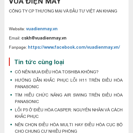
VUA ĐIỆN MÁY
CÔNG TY CP THƯƠNG MẠI VÀ ĐẦU TƯ VIỆT AN KHANG
Website:
vuadienmay.vn
Email:
cskh@vuadienmay.vn
Fanpage:
https://www.facebook.com/vuadienmay.vn/
Tin tức cùng loại
CÓ NÊN MUA ĐIỀU HÒA TOSHIBA KHÔNG?
HƯỚNG DẪN KHẮC PHỤC LỖI H11 TRÊN ĐIỀU HÒA
PANASONIC
TÌM HIỂU CHỨC NĂNG AIR SWING TRÊN ĐIỀU HÒA
PANASONIC
LỖI P3 Ở ĐIỀU HÒA CASPER: NGUYÊN NHÂN VÀ CÁCH
KHẮC PHỤC
NÊN CHỌN ĐIỀU HÒA MULTI HAY ĐIỀU HÒA CỤC BỘ
CHO CHUNG CƯ NHIỀU PHÒNG