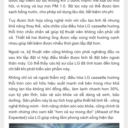
hôi, vi trùng và bụi mịn PM 1.0. Bộ lọc này có thể được làm
sạch bằng nước, cho phép sử dụng lâu dài, tiết kiệm chi phí.
Tuy được tích hợp công nghệ mới với cấu tạo tinh tế nhưng
khả năng thay thế, sửa chữa của điều hòa LG cassette hướng
thổi tròn chắc chắn sẽ giúp kỹ thuật viên không cần phải vất
vả. Thiết kế hai đường ống được xếp cùng một hướng cạnh
nhau giúp tiết kiệm được nhiều thời gian lắp đặt hơn.
Ngoài ra, kỹ thuật viên cũng không còn phải nghiêng đầu ra
sau khi lắp đặt vì hộp điều khiển được tinh tế đặt bên ngoài
thân máy. Có thể thấy các kỹ sư của LG đã tính toán đến từng
chi tiết khi phát triển sản phẩm này.
Không chỉ có vẻ ngoài thẩm mỹ, điều hòa LG cassette hướng
thổi tròn còn sở hữu hiệu suất mạnh mẽ bên trong như khả
năng lan tỏa không khí đồng đều, làm lạnh nhanh hơn 30%,
cực kỳ yên tĩnh, bảo vệ sức khỏe và dễ dàng vệ sinh, bảo
dưỡng. Sản phẩm này là sự tích hợp giữa thiết kế tinh tế - công
nghệ thông minh - tính năng chăm sóc sức khỏe, cũng chính là
minh chứng cho cam kết “hơn cả sự mong đợi” (Ahead of the
Expected) của LG giúp nâng tầm phong cách sống hiện đại.