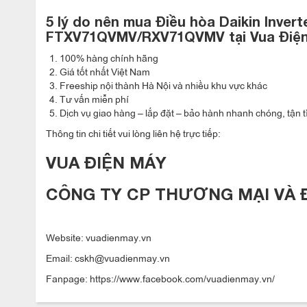
5 lý do nên mua
Điều hòa Daikin Inver
FTXV71QVMV/RXV71QVMV
tại Vua Điệ
100% hàng chính hãng
Giá tốt nhất Việt Nam
Trong quá trình máy thu nhận tín hiệu mà không phát hiện c
Freeship nội thành Hà Nội và nhiều khu vực khác
động đến hệ thống máy lạnh và điều chỉnh nhiệt độ tăng hoặc
Tư vấn miễn phí
Dịch vụ giao hàng – lắp đặt – bảo hành nhanh chóng, tận t
làm lạnh và 30% đối với chế độ sưởi ấm. Khi bộ cảm biến c
chỉnh máy trở lại hoạt động bình thường, ở mức nhiệt được cà
Thông tin chi tiết vui lòng liên hệ trực tiếp:
VUA ĐIỆN MÁY
Chức năng Econo
Biểu đồ chỉ mang tính chất minh họa.
CÔNG TY CP THƯƠNG MẠI VÀ 
Website: vuadienmay.vn
Email: cskh@vuadienmay.vn
Fanpage: https://www.facebook.com/vuadienmay.vn/