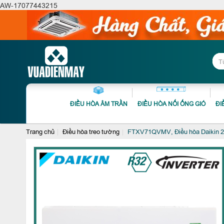
AW-17077443215
ĐIỀU HÒA ÂM TRẦN
ĐIỀU HÒA NỐI ỐNG GIÓ
ĐI
Trang chủ
Điều hòa treo tường
FTXV71QVMV, Điều hòa Daikin 240