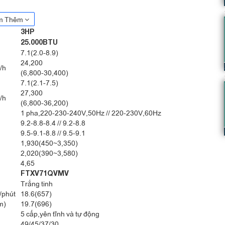
m Thêm
3HP
25.000BTU
7.1(2.0-8.9)
24,200
/h
(6,800-30,400)
7.1(2.1-7.5)
27,300
/h
(6,800-36,200)
1 pha,220-230-240V,50Hz // 220-230V,60Hz
9.2-8.8-8.4 // 9.2-8.8
9.5-9.1-8.8 // 9.5-9.1
1,930(450~3,350)
2,020(390~3,580)
4,65
FTXV71QVMV
giúp cho máy có tốc độ làm lạnh nhanh rất tốt, máy có thể đạt được
Trắng tinh
uy trì mức công suất phù hợp nhất để duy trì nhiệt độ đó mà vẫn đảm
/phút
18.6(657)
m)
19.7(696)
5 cấp,yên tĩnh và tự động
49/45/37/30