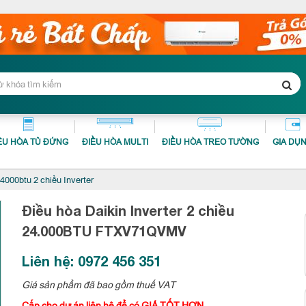
ỀU HÒA TỦ ĐỨNG
ĐIỀU HÒA MULTI
ĐIỀU HÒA TREO TƯỜNG
GIA DỤ
00btu 2 chiều Inverter
Điều hòa Daikin Inverter 2 chiều
24.000BTU
FTXV71QVMV
Liên hệ: 0972 456 351
Giá sản phẩm đã bao gồm thuế VAT
Cấp cho dự án liên hệ để có GIÁ TỐT HƠN