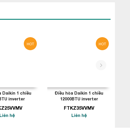
HOT
HOT
next
 Daikin 1 chiều
Điều hòa Daikin 1 chiều
Đ
BTU inverter
12000BTU inverter
KZ25VVMV
FTKZ35VVMV
Liên hệ
Liên hệ