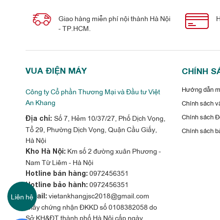
Giao hàng miễn phí nội thành Hà Nội
H
- TP.HCM.
VUA ĐIỆN MÁY
CHÍNH S
Hướng dẫn mu
Công ty Cổ phần Thương Mại và Đầu tư Việt
An Khang
Chính sách vậ
Chính sách Đổ
Số 7, Hẻm 10/37/27, Phố Dịch Vọng,
Địa chỉ:
Tổ 29, Phường Dịch Vọng, Quận Cầu Giấy,
Chính sách b
Hà Nội
Km số 2 đường xuân Phương -
Kho Hà Nội:
Nam Từ Liêm - Hà Nội
0972456351
Hotline bán hàng:
0972456351
Hotline bảo hành:
vietankhangjsc2018@gmail.com
Liên hệ
Email:
Giấy chứng nhận ĐKKD số 0108382058 do
Sở KH&ĐT thành phố Hà Nội cấp ngày