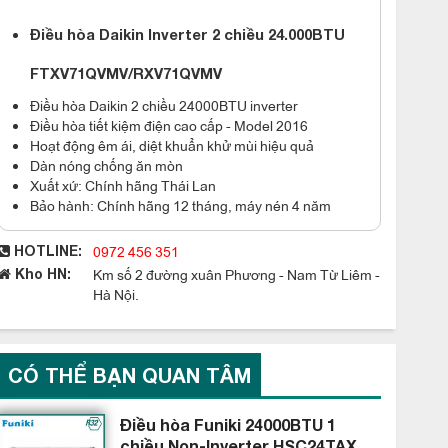
Điều hòa Daikin Inverter 2 chiều 24.000BTU
FTXV71QVMV/RXV71QVMV
Điều hòa Daikin 2 chiều 24000BTU inverter
Điều hòa tiết kiệm điện cao cấp - Model 2016
Hoạt động êm ái, diệt khuẩn khử mùi hiệu quả
Dàn nóng chống ăn mòn
Xuất xứ: Chính hãng Thái Lan
Bảo hành: Chính hãng 12 tháng, máy nén 4 năm
0972 456 351
HOTLINE:
Km số 2 đường xuân Phương - Nam Từ Liêm -
Kho HN:
Hà Nội.
CÓ THỂ BẠN QUAN TÂM
Điều hòa Funiki 24000BTU 1
chiều Non-Inverter HSC24TAX