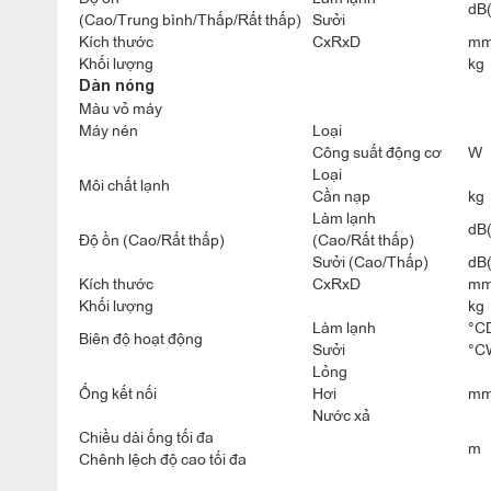
Măt thần thông minh hai khu vực
dB
(Cao/Trung bình/Thấp/Rất thấp)
Sưởi
Tại thế hệ mới này máy sử dụng công nghệ Intelligent eye
Kích thước
CxRxD
m
Khối lượng
kg
chuyển động của con người ở trong phòng. Mắt thần thôn
Dàn nóng
ngoại phát hiện chuyển động của người trong phòng.
Màu vỏ máy
Máy nén
Loại
Công suất động cơ
W
Loại
Môi chất lạnh
Cần nạp
kg
Làm lạnh
dB
Độ ồn (Cao/Rất thấp)
(Cao/Rất thấp)
Sưởi (Cao/Thấp)
dB
Kích thước
CxRxD
m
Khối lượng
kg
Làm lạnh
°C
Biên độ hoạt động
Sưởi
°C
Lỏng
Ống kết nối
Hơi
m
Nước xả
Chiều dài ống tối đa
m
Chênh lệch độ cao tối đa