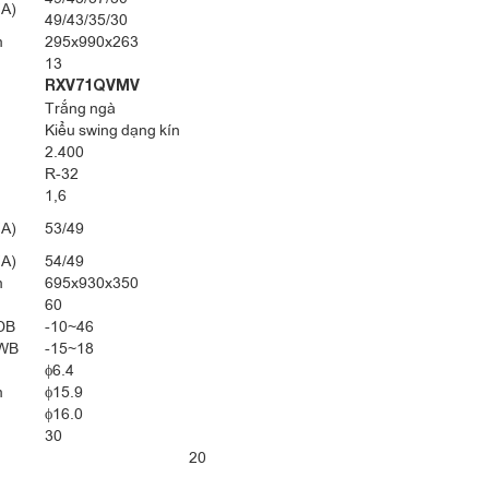
(A)
49/43/35/30
, nó là một cảm biến bộ cảm biến hồng ngoại có khả năng thăm dò
m
295x990x263
13
g minh ngăn hao phí điện năng bằng cách sử dụng cảm biến hồng
RXV71QVMV
Trắng ngà
Kiểu swing dạng kín
2.400
R-32
1,6
(A)
53/49
(A)
54/49
m
695x930x350
60
DB
-10~46
WB
-15~18
ϕ6.4
m
ϕ15.9
ϕ16.0
30
20