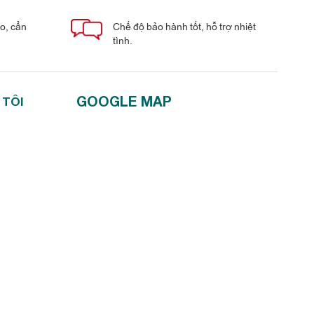
áo, cẩn
Chế độ bảo hành tốt, hỗ trợ nhiệt
tình.
GOOGLE MAP
 TÔI