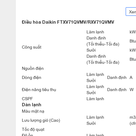
Xe
Điều hòa Daikin FTXV71QVMV/RXV71QVMV
Làm lạnh
kW
Danh định
Btu
(Tối thiểu-Tối đa)
Công suất
Sưởi
kW
Danh định
Btu
(Tối thiểu-Tối đa)
Nguồn điện
Làm lạnh
Dòng điện
Danh định
A
Sưởi
Làm lạnh
Điện năng tiêu thụ
Danh định
W
Sưởi
CSPF
Làm lạnh
Dàn lạnh
Khi máy chạy ở chế độ điều khiển Inverter Power Control sẽ 
Màu mặt nạ
nhiệt độ cài đặt ban đầu trong thời gian rất ngắn và có thể d
Làm lạnh
m3
Lưu lượng gió (Cao)
bảo tiết kiệm năng lượng.
Sưởi
(cf
Tốc độ quạt
Độ ồn
Làm lạnh