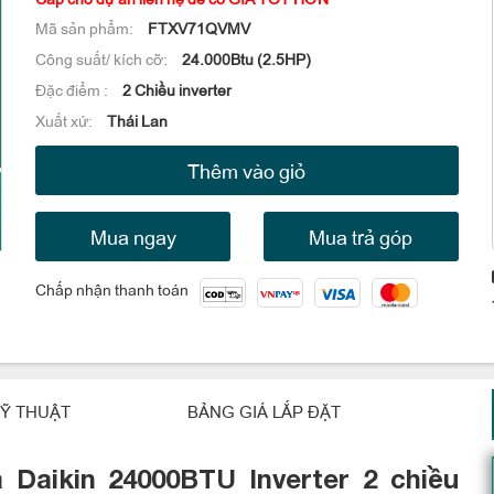
Mã sản phẩm:
FTXV71QVMV
Công suất/ kích cỡ:
24.000Btu (2.5HP)
Đặc điểm :
2 Chiều inverter
Xuất xứ:
Thái Lan
Thêm vào giỏ
Mua ngay
Mua trả góp
Chấp nhận thanh toán
Ỹ THUẬT
BẢNG GIÁ LẮP ĐẶT
a Daikin
24000BTU
Inverter 2 chiều