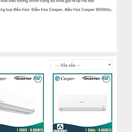
òa treo tường chính hãng tốt nhất giá rẻ tại Hà Nội
hủng loại điều hòa: Điều hòa Casper, điều hòa Casper 9000btu,