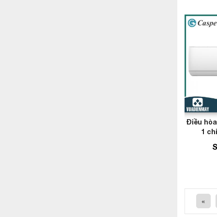
Điều hò
1 ch
S
«