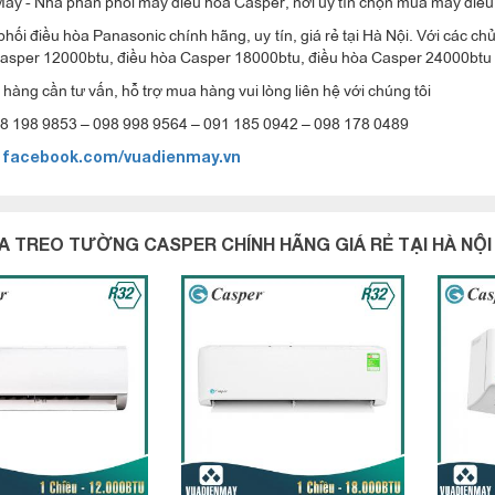
áy - Nhà phân phối máy điều hòa Casper, nơi uy tín chọn mua máy điều h
hối điều hòa Panasonic chính hãng, uy tín, giá rẻ tại Hà Nội. Với các c
Casper 12000btu, điều hòa Casper 18000btu, điều hòa Casper 24000btu
hàng cần tư vấn, hỗ trợ mua hàng vui lòng liên hệ với chúng tôi
98 198 9853 – 098 998 9564 – 091 185 0942 – 098 178 0489
:
facebook.com/vuadienmay.vn
A TREO TƯỜNG CASPER CHÍNH HÃNG GIÁ RẺ TẠI HÀ NỘI