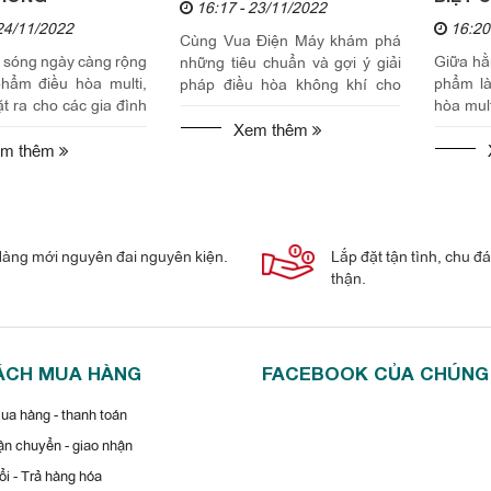
16:17 - 23/11/2022
24/11/2022
16:20
Cùng Vua Điện Máy khám phá
 sóng ngày càng rộng
Giữa hằn
những tiêu chuẩn và gợi ý giải
hẩm điều hòa multi,
phẩm là
pháp điều hòa không khí cho
ặt ra cho các gia đình
hòa mult
không gian hội trường thông
hung cư hiện tại là:
có thể 
qua bài viết sau.
Xem thêm
iều hòa multi hay...
cả. Hiện
m thêm
àng mới nguyên đai nguyên kiện.
Lắp đặt tận tình, chu đ
thận.
ÁCH MUA HÀNG
FACEBOOK CỦA CHÚNG
a hàng - thanh toán
n chuyển - giao nhận
i - Trả hàng hóa