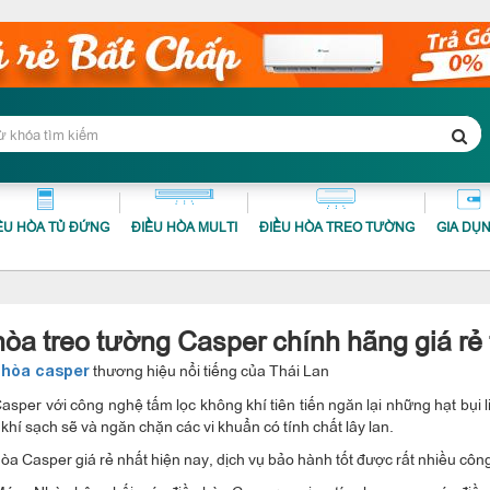
ỀU HÒA TỦ ĐỨNG
ĐIỀU HÒA MULTI
ĐIỀU HÒA TREO TƯỜNG
GIA DỤ
hòa treo tường Casper chính hãng giá rẻ 
thương hiệu nổi tiếng của Thái Lan
 hòa casper
asper với công nghệ tấm lọc không khí tiên tiến ngăn lại những hạt bụi li
khí sạch sẽ và ngăn chặn các vi khuẩn có tính chất lây lan.
òa Casper giá rẻ nhất hiện nay, dịch vụ bảo hành tốt được rất nhiều công 