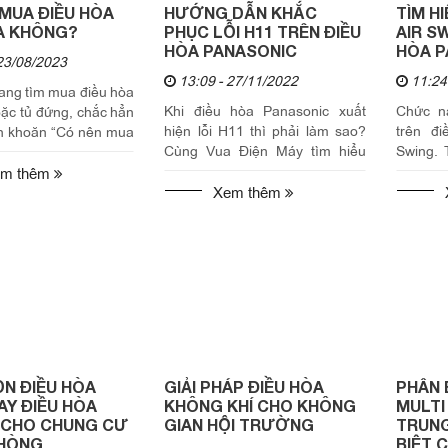
MUA ĐIỀU HÒA
HƯỚNG DẪN KHẮC
TÌM H
A KHÔNG?
PHỤC LỖI H11 TRÊN ĐIỀU
AIR S
HÒA PANASONIC
HÒA P
23/08/2023
13:09 - 27/11/2022
11:24
ang tìm mua điều hòa
Khi điều hòa Panasonic xuất
Chức n
ặc tủ đứng, chắc hẳn
hiện lỗi H11 thì phải làm sao?
trên đi
n khoăn “Có nên mua
Cùng Vua Điện Máy tìm hiểu
Swing. 
 Toshiba không?”.
nguyên nhân và cách khắc phục
Điện Má
 viết này Vua Điện
m thêm
lỗi H11 trên điều hòa Panasonic
chi tiết
Xem thêm
trong bài...
N ĐIỀU HÒA
GIẢI PHÁP ĐIỀU HÒA
PHÂN 
AY ĐIỀU HÒA
KHÔNG KHÍ CHO KHÔNG
MULTI
 CHO CHUNG CƯ
GIAN HỘI TRƯỜNG
TRUNG
PHÒNG
BIỆT 