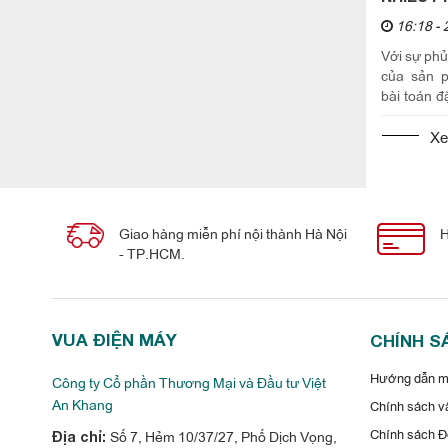
16:18 - 
Với sự phủ
của sản p
bài toán đ
chọn mua c
nên chọn đ
Xe
Giao hàng miễn phí nội thành Hà Nội
H
- TP.HCM.
VUA ĐIỆN MÁY
CHÍNH S
Hướng dẫn mu
Công ty Cổ phần Thương Mại và Đầu tư Việt
An Khang
Chính sách vậ
Chính sách Đổ
Số 7, Hẻm 10/37/27, Phố Dịch Vọng,
Địa chỉ: