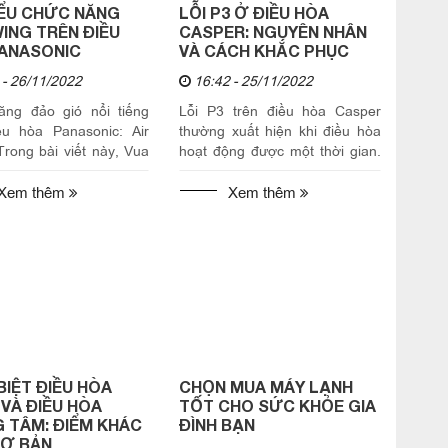
IỂU CHỨC NĂNG
LỖI P3 Ở ĐIỀU HÒA
WING TRÊN ĐIỀU
CASPER: NGUYÊN NHÂN
ANASONIC
VÀ CÁCH KHẮC PHỤC
 - 26/11/2022
16:42 - 25/11/2022
ăng đảo gió nổi tiếng
Lỗi P3 trên điều hòa Casper
ều hòa Panasonic: Air
thường xuất hiện khi điều hòa
Trong bài viết này, Vua
hoạt động được một thời gian.
y sẽ giúp bạn tìm hiểu
Trong bài viết này, Vua Điện
 về chức năng này.
Máy chia sẻ đến bạn nguyên
Xem thêm
Xem thêm
nhân...
BIỆT ĐIỀU HÒA
CHỌN MUA MÁY LẠNH
 VÀ ĐIỀU HÒA
TỐT CHO SỨC KHỎE GIA
 TÂM: ĐIỂM KHÁC
ĐÌNH BẠN
CƠ BẢN