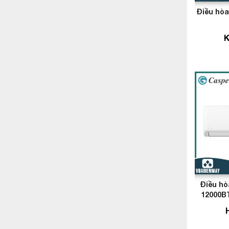
Điều hò
K
Điều hò
12000BT