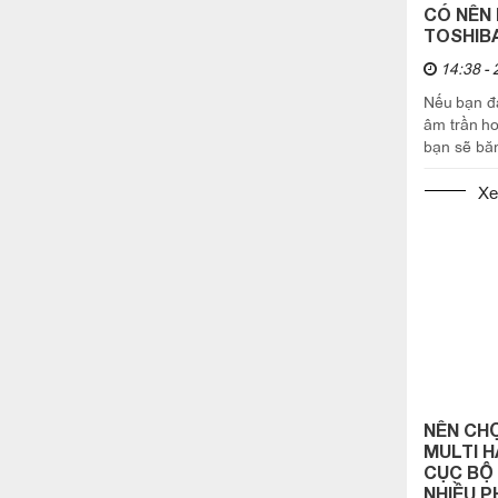
CÓ NÊN 
TOSHIB
14:38 - 
Nếu bạn đ
âm trần ho
bạn sẽ bă
điều hòa
Trong bài
Xe
Máy...
NÊN CHỌ
MULTI H
CỤC BỘ
NHIỀU 