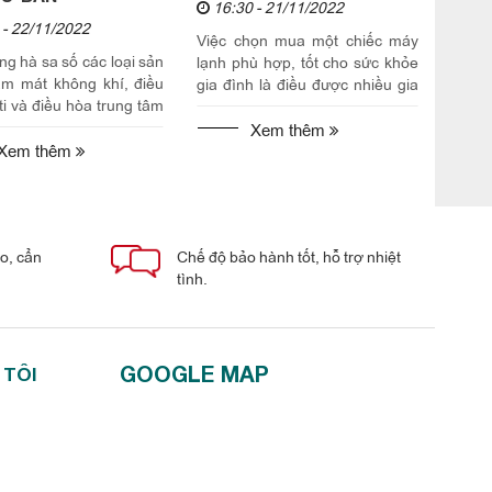
16:30 - 21/11/2022
 - 22/11/2022
Việc chọn mua một chiếc máy
g hà sa số các loại sản
lạnh phù hợp, tốt cho sức khỏe
m mát không khí, điều
gia đình là điều được nhiều gia
i và điều hòa trung tâm
chủ quan tâm. Trong bài viết
khiến bạn thấy quen hơn
này, Vua Điện Máy gửi đến
Xem thêm
 nay do một số...
Xem thêm
bạn...
áo, cẩn
Chế độ bảo hành tốt, hỗ trợ nhiệt
tình.
GOOGLE MAP
 TÔI