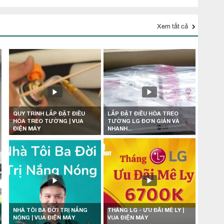
Xem tất cả
QUY TRÌNH LẮP ĐẶT ĐIỀU
LẮP ĐẶT ĐIỀU HÒA TREO
HÒA TREO TƯỜNG | VUA
TƯỜNG LG ĐƠN GIẢN VÀ
ĐIỆN MÁY
NHANH...
NHÀ TÔI BA ĐỜI TRỊ NẮNG
THÁNG LG - ƯU ĐÃI MÊ LY |
NÓNG | VUA ĐIỆN MÁY
VUA ĐIỆN MÁY