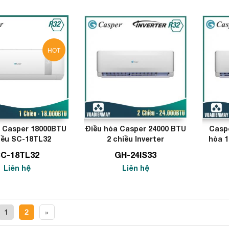
HOT
a Casper 18000BTU
Điều hòa Casper 24000 BTU
Caspe
iều SC-18TL32
2 chiều Inverter
hòa 1
Chi
C-18TL32
GH-24IS33
Liên hệ
Liên hệ
1
2
»