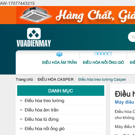
AW-17077443215
ĐIỀU HÒA ÂM TRẦN
ĐIỀU HÒA NỐI ỐNG GIÓ
ĐI
Trang chủ
ĐIỀU HÒA CASPER
Điều hòa treo tường Casper
DANH MỤC
Điều 
Điều hòa treo tường
Máy điều
Điều hòa âm trần
Điều hòa C
cho không 
Điều hòa tủ đứng
Máy điều h
Điều hòa nối ống gió