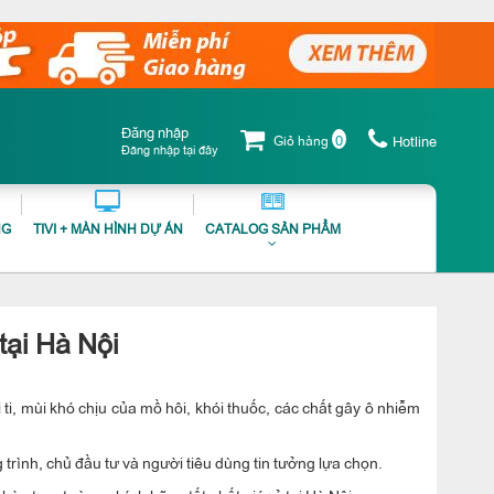
Đăng nhập
0
Giỏ hàng
Hotline
Đăng nhập tại đây
NG
TIVI + MÀN HÌNH DỰ ÁN
CATALOG SẢN PHẨM
tại Hà Nội
 ti, mùi khó chịu của mồ hôi, khói thuốc, các chất gây ô nhiễm
trình, chủ đầu tư và người tiêu dùng tin tưởng lựa chọn.