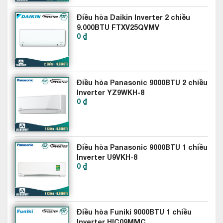
Điều hòa Daikin Inverter 2 chiều
9.000BTU FTXV25QVMV
0 ₫
Điều hòa Panasonic 9000BTU 2 chiều
Môi chất lạnh R32
Inverter YZ9WKH-8
0 ₫
Điều hòa Casper sử dụng môi chất lạnh R32 - môi chất lạnh
thế hệ mới mang lại công suất làm mát cao hơn và giảm chi
phí năng lượng.
Điều hòa Panasonic 9000BTU 1 chiều
Môi chất lạnh này cũng không chứa chất gây suy giảm tầng
Inverter U9VKH-8
Ozone & không tác động nhiều đến tình trạng nóng lên toàn
0 ₫
cầu, do đó thân thiện với môi trường.
Điều hòa Funiki 9000BTU 1 chiều
Inverter HIC09MMC