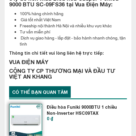
9000 BTU SC-09FS36 tại Vua Điện Máy:
100% hàng chính hãng
Giá tốt nhất Việt Nam
Freeship nội thành Hà Nội và nhiều khu vực khác
Tư vấn miễn phí
Dịch vụ giao hàng - lắp đặt - bảo hành nhanh chóng, tận
Tự làm sạch iClean
tình
Khi chọn chức năng iClean, ngay lập tức điều hòa sẽ tự động
Thông tin chi tiết vui lòng liên hệ trực tiếp:
kích hoạt chế độ tự làm sạch trong vòng 20 phút với 5 bước:
VUA ĐIỆN MÁY
1. Đóng băng
CÔNG TY CP THƯƠNG MẠI VÀ ĐẦU TƯ
VIỆT AN KHANG
2. Rã băng
3. Cuốn trôi
CÓ THỂ BẠN QUAN TÂM
4. Làm nóng sấy khô
5. Quạt tự động khô hơi ẩm
Điều hòa Funiki 9000BTU 1 chiều
giúp ngăn ngừa sự hình thành vi khuẩn, nấm mốc trong dàn
Non-Inverter HSC09TAX
lạnh, mang đến không gian sống trong lành hơn.
0 ₫