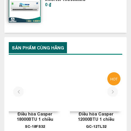
0 ₫
SẢN PHẨM CÙNG HÃNG
HOT
prev
next
Điều hòa Casper
Điều hòa Casper
18000BTU 1 chiều
12000BTU 1 chiều
inverter
SC-18FS32
GC-12TL32