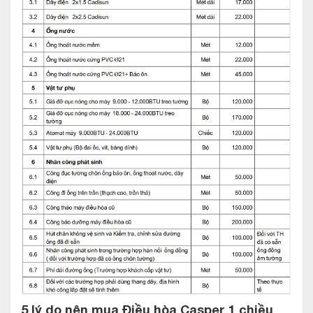
Cảm biến Eco tiết kiệm điện
Chỉ với một nút bấm, chế độ Eco được kích hoạt sẽ đưa điều
hoà về mức nhiệt độ 26ºC, nhằm tối ưu lượng điện năng tiêu
thụ mà vẫn giữ nguyên khả năng làm lạnh bền bỉ.
5 lý do nên mua Điều hòa Casper 1 chiều