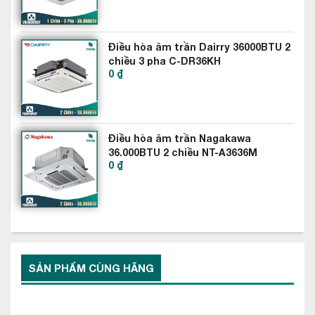
thiện với môi trường, còn mang lại hiệu suất làm lạnh cao hơn
đáng kể so với R22, giúp bạn tiết kiệm điện năng nhiều
Điều hòa âm trần Dairry 36000BTU 2
chiều 3 pha C-DR36KH
0 ₫
Điều hòa âm trần Nagakawa
36.000BTU 2 chiều NT-A3636M
0 ₫
SẢN PHẨM CÙNG HÃNG