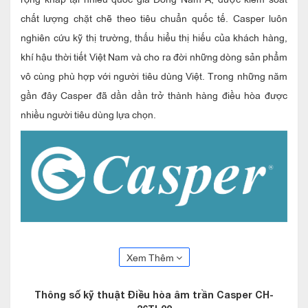
chất lượng chặt chẽ theo tiêu chuẩn quốc tế. Casper luôn
nghiên cứu kỹ thị trường, thấu hiểu thị hiếu của khách hàng,
khí hậu thời tiết Việt Nam và cho ra đời những dòng sản phẩm
vô cùng phù hợp với người tiêu dùng Việt. Trong những năm
gần đây Casper đã dần dần trở thành hàng điều hòa được
nhiều người tiêu dùng lựa chọn.
Điều hòa âm trần Casper 36000btu 2 chiều
CH-36TL22 với 4 hướng thổi mát lạnh rộng
Xem Thêm
khắp
Điều hòa âm trần Casper 36000btu 2 chiều CH-36TL22 với
Thông số kỹ thuật
Điều hòa âm trần Casper CH-
mặt Panel 4 cửa gió giúp phân bổ luồng gió đồng đều khắp