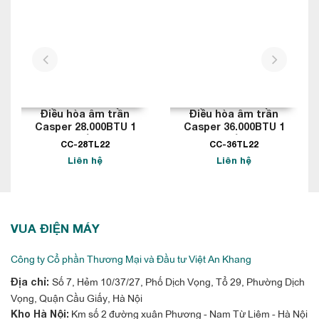
prev
next
Điều hòa âm trần
Điều hòa âm trần
Casper 28.000BTU 1
Casper 36.000BTU 1
chiều
chiều
CC-28TL22
CC-36TL22
Liên hệ
Liên hệ
VUA ĐIỆN MÁY
Công ty Cổ phần Thương Mại và Đầu tư Việt An Khang
Số 7, Hẻm 10/37/27, Phố Dịch Vọng, Tổ 29, Phường Dịch
Địa chỉ:
Vọng, Quận Cầu Giấy, Hà Nội
Km số 2 đường xuân Phương - Nam Từ Liêm - Hà Nội
Kho Hà Nội: