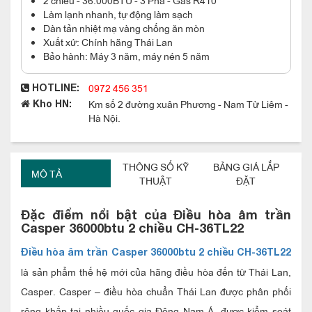
Làm lạnh nhanh, tự động làm sạch
Dàn tản nhiệt mạ vàng chống ăn mòn
Xuất xứ: Chính hãng Thái Lan
Bảo hành: Máy 3 năm, máy nén 5 năm
0972 456 351
HOTLINE:
Km số 2 đường xuân Phương - Nam Từ Liêm -
Kho HN:
Hà Nội.
THÔNG SỐ KỸ
BẢNG GIÁ LẮP
MÔ TẢ
THUẬT
ĐẶT
Đặc điểm nổi bật của Điều hòa âm trần
Casper 36000btu 2 chiều CH-36TL22
Điều hòa âm trần Casper 36000btu 2 chiều CH-36TL22
là sản phẩm thế hệ mới của hãng điều hòa đến từ Thái Lan,
Casper. Casper – điều hòa chuẩn Thái Lan được phân phối
rộng khắp tại nhiều quốc gia Đông Nam Á, được kiểm soát