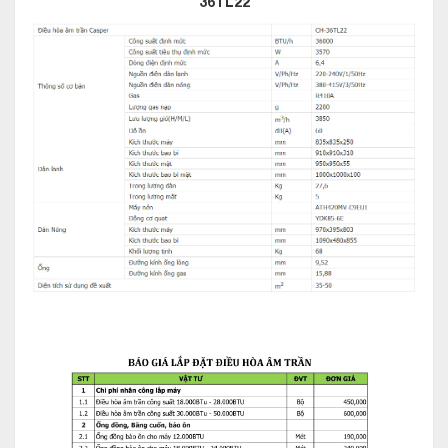
36TL22
không gian phòng, giúp phòng được làm lạnh nhanh chóng
đem lại sự thoải mái, dễ chịu cho người sử dụng.
Điều hòa âm trần Casper 36000btu 2 chiều
CH-36TL22 sở hữu thiết kế thông minh,
hiện đại
Điều hòa âm trần Casper 36000btu 2 chiều CH-36TL22 sở
hữu thiết kế nguyên khối, đơn giản nhưng phù hợp không gian
phòng khác nhau. Hầu hết các các sản phẩm điều hòa âm trần
Cassette Casper đều sử dụng màu trắng trung tính nên giúp