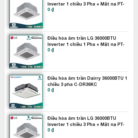
Với lớp phủ bảo vệ dàn tản nhiệt làm bằng đồng giúp điều hòa
Inverter 1 chiều 3 Pha + Mặt nạ PT-
âm trần Casper 36000btu 2 chiều CH-36TL22 hạn chế quá
0 ₫
MCGW0 ATNQ30GNLE7
trình ăn mòn dưới sự tác động của các tác nhân bên ngoài,
nâng cao tuổi thọ sản phẩm.
Điều hòa âm trần LG 36000BTU
Inverter 1 chiều 1 Pha + Mặt nạ PT-
0 ₫
MCGW0 ATNQ36GNLE7
Điều hòa âm trần Dairry 36000BTU 1
chiều 3 pha C-DR36KC
0 ₫
Điều hòa âm trần Casper 36000btu 2 chiều
CH-36TL22 dùng Gas R410A – Thân thiện
môi trường
Điều hòa âm trần Casper 36000btu 2 chiều CH-36TL22 sử
Điều hòa âm trần LG 36000BTU
dụng gas R410A là môi chất làm lạnh với nhiều cải tiến so với
Inverter 1 chiều 3 Pha + Mặt nạ PT-
0 ₫
MCGW0 ATNQ36GNLE7AUUQ36LH4
gas R22 truyền thống. Gas sạch R410A không những thân