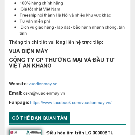
Điều hòa âm trần Casper 36000btu 1 chiều CC-36TL22 có hệ
100% hàng chính hãng
thống máy lọc này giúp bạn lọc không khí sạch nhất. Hệ thống
Giá tốt nhất Việt Nam
Freeship nội thành Hà Nội và nhiều khu vực khác
máy lọc bao gồm: máy lọc nano, máy lọc silver, carbon, bio...
Tư vấn miễn phí
Hệ thống lọc nhiều lớp giúp bạn ngăn chặn và diệt khuẩn hiệu
Dịch vụ giao hàng - lắp đặt - bảo hành nhanh chóng, tận
tình
quả.
Thông tin chi tiết vui lòng liên hệ trực tiếp:
VUA ĐIỆN MÁY
CÔNG TY CP THƯƠNG MẠI VÀ ĐẦU TƯ
VIỆT AN KHANG
vuadienmay.vn
Website:
cskh@vuadienmay.vn
Email:
https://www.facebook.com/vuadienmay.vn/
Fanpage:
Điều hòa âm trần Casper 36000btu 2 chiều
CÓ THỂ BẠN QUAN TÂM
CH-36TL22 có dàn tản nhiệt đồng - Bền bỉ
thách thức thời gian
Điều hòa âm trần LG 30000BTU