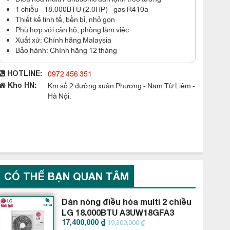
1 chiều - 18.000BTU (2.0HP) - gas R410a
Thiết kế tinh tế, bền bỉ, nhỏ gọn
Phù hợp với căn hộ, phòng làm việc
Xuất xứ: Chính hãng Malaysia
Bảo hành: Chính hãng 12 tháng
0972 456 351
HOTLINE:
Km số 2 đường xuân Phương - Nam Từ Liêm -
Kho HN:
Hà Nội.
CÓ THỂ BẠN QUAN TÂM
Dàn nóng điều hòa multi 2 chiều
LG 18.000BTU A3UW18GFA3
17,400,000 ₫
19,300,000 ₫