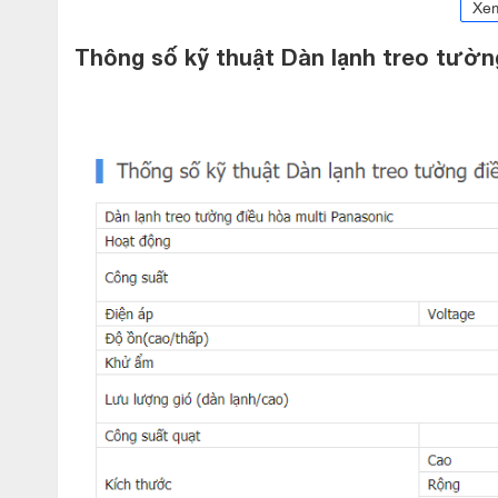
Xe
Thông số kỹ thuật Dàn lạnh treo tườ
Dàn lạnh treo tường điều hòa multi
sở hữu thiết kế đơn giản, phù hợp với
Nói đến thiết kế của máy điều hòa Panasonic nói chung thì
Panasonic 18000btu 1 chiều CS-MPS18SKH dàn lạnh treo tườn