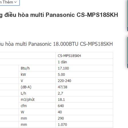
m Thêm
ng điều hòa multi Panasonic CS-MPS18SKH
 Panasonic 18000btu 1 chiều CS-MPS18SKH
 nhiều không gian sống
 đó là đỉnh cao của sự sang trọng và tinh tế. Và điều hòa multi
g cũng vậy nổi bật với thiết kế sang trọng, hiện đại mang lại sự