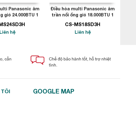
ulti Panasonic âm
Điều hòa multi Panasonic âm
Điều
ng gió 24.000BTU 1
trần nối ống gió 18.000BTU 1
trần
chiều
chiều
MS24SD3H
CS-MS18SD3H
Liên hệ
Liên hệ
áo, cẩn
Chế độ bảo hành tốt, hỗ trợ nhiệt
tình.
GOOGLE MAP
 TÔI