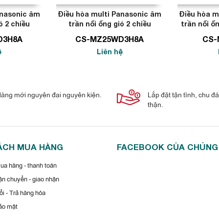
anasonic âm
Điều hòa multi Panasonic âm
Điều hòa m
ó 2 chiều
trần nối ống gió 2 chiều
trần nối ố
TU
9000BTU
D3H8A
CS-MZ25WD3H8A
CS-
ệ
Liên hệ
àng mới nguyên đai nguyên kiện.
Lắp đặt tận tình, chu đ
thận.
ÁCH MUA HÀNG
FACEBOOK CỦA CHÚNG
o phép duy trì nhiệt độ phòng luôn lý tưởng với nhiệt độ bên ngoài,
a hàng - thanh toán
n chuyển - giao nhận
 Panasonic 18000btu 1 chiều CS-MPS18SKH
i - Trả hàng hóa
 Econavi
ảo mật