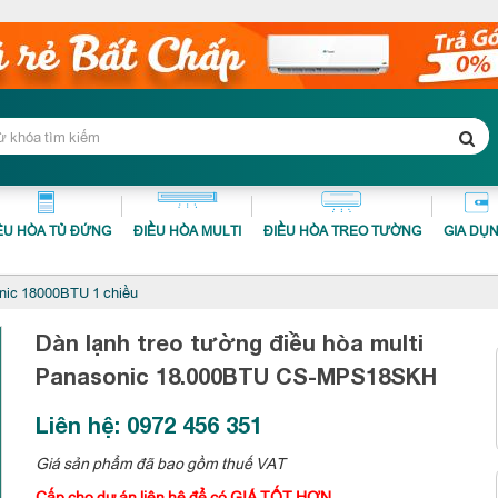
ỀU HÒA TỦ ĐỨNG
ĐIỀU HÒA MULTI
ĐIỀU HÒA TREO TƯỜNG
GIA DỤ
ic 18000BTU 1 chiều
Dàn lạnh treo tường điều hòa multi
Panasonic 18.000BTU
CS-MPS18SKH
Liên hệ: 0972 456 351
Giá sản phẩm đã bao gồm thuế VAT
Cấp cho dự án liên hệ để có GIÁ TỐT HƠN