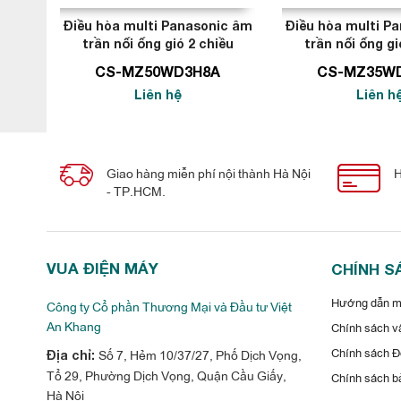
Điều hòa multi Panasonic âm
Điều hòa multi P
trần nối ống gió 2 chiều
trần nối ống gi
18000BTU
12000B
CS-MZ50WD3H8A
CS-MZ35W
Liên hệ
Liên h
Giao hàng miễn phí nội thành Hà Nội
H
- TP.HCM.
VUA ĐIỆN MÁY
CHÍNH S
Với công nghệ hiện đại của mình, điều hòa multi Panasonic ch
Hướng dẫn mu
Công ty Cổ phần Thương Mại và Đầu tư Việt
cũng như số người trong phòng.
An Khang
Chính sách vậ
Dàn lạnh treo tường điều hòa multi
Chính sách Đổ
Số 7, Hẻm 10/37/27, Phố Dịch Vọng,
Địa chỉ:
inverter tiết kiệm điện với bộ cảm biến
Tổ 29, Phường Dịch Vọng, Quận Cầu Giấy,
Chính sách b
Hà Nội