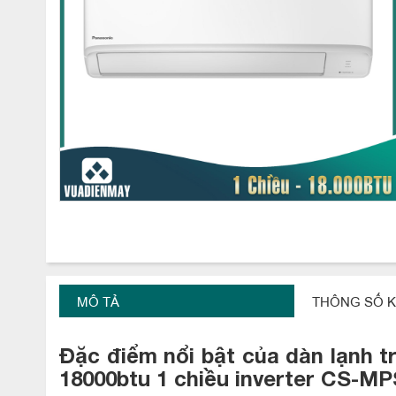
MÔ TẢ
THÔNG SỐ K
Đặc điểm nổi bật của dàn lạnh t
18000btu 1 chiều inverter CS-