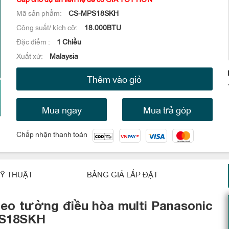
Mã sản phẩm:
CS-MPS18SKH
Công suất/ kích cỡ:
18.000BTU
Đặc điểm :
1 Chiều
Xuất xứ:
Malaysia
Thêm vào giỏ
Mua ngay
Mua trả góp
Chấp nhận thanh toán
Ỹ THUẬT
BẢNG GIÁ LẮP ĐẶT
reo tường điều hòa multi Panasonic
MPS18SKH