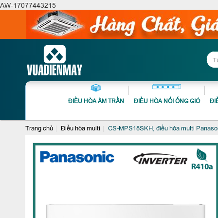
AW-17077443215
ĐIỀU HÒA ÂM TRẦN
ĐIỀU HÒA NỐI ỐNG GIÓ
ĐI
Trang chủ
Điều hòa multi
CS-MPS18SKH, điều hòa multi Panason