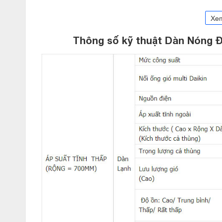
Xe
Thông số kỹ thuật Dàn Nóng 
Dàn Lạnh Âm Trần Ông Gió Điều hòa m
tính thẩm mỹ cho không gian
Với ưu điểm dàn lạnh nối ống gió mỏng có thể được giấu bên 
này thích hợp cho các phòng khách với trần nhà thấp hoặc khô
Daikin CDXP25RVMV có chiều rộng 900 giúp cho các dàn lạnh 
multi Daikin CDXP25RVMV giấu trần nối ống gió có chiều cao 
nhà trống.
Dấu hiệu nhận biết duy nhất của các dàn lạnh giấu trần này là