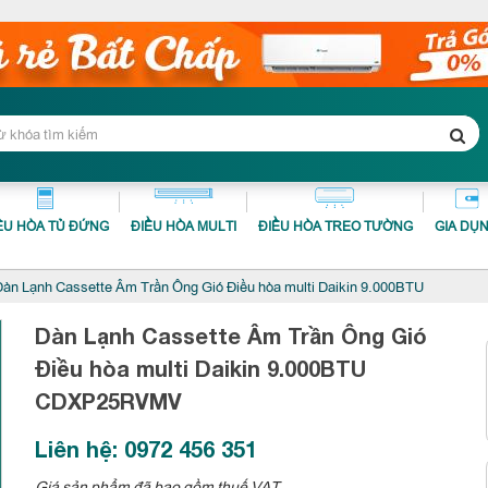
ỀU HÒA TỦ ĐỨNG
ĐIỀU HÒA MULTI
ĐIỀU HÒA TREO TƯỜNG
GIA DỤ
àn Lạnh Cassette Âm Trần Ông Gió Điều hòa multi Daikin 9.000BTU
Dàn Lạnh Cassette Âm Trần Ông Gió
Điều hòa multi Daikin 9.000BTU
CDXP25RVMV
Liên hệ: 0972 456 351
Giá sản phẩm đã bao gồm thuế VAT