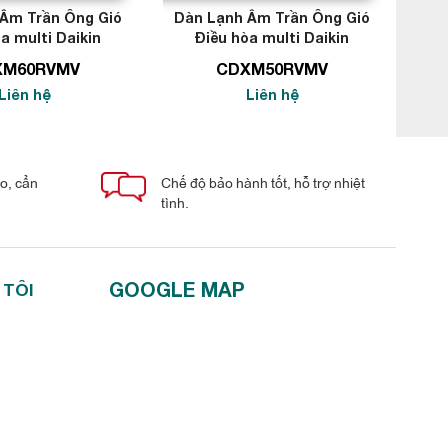
Âm Trần Ông Gió
Dàn Lạnh Âm Trần Ông Gió
Dàn
a multi Daikin
Điều hòa multi Daikin
1.000BTU
18.000BTU
XM60RVMV
CDXM50RVMV
Liên hệ
Liên hệ
áo, cẩn
Chế độ bảo hành tốt, hỗ trợ nhiệt
tình.
GOOGLE MAP
 TÔI