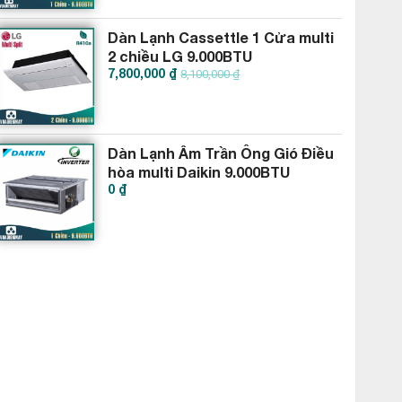
Dàn Lạnh Cassettle 1 Cửa multi
2 chiều LG 9.000BTU
7,800,000 ₫
AMNW09GTUA0
8,100,000 ₫
Dàn Lạnh Âm Trần Ông Gió Điều
hòa multi Daikin 9.000BTU
0 ₫
CDXM25RVMV