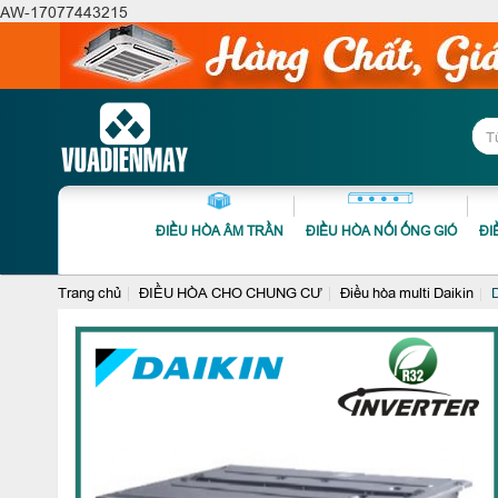
AW-17077443215
ĐIỀU HÒA ÂM TRẦN
ĐIỀU HÒA NỐI ỐNG GIÓ
ĐI
Trang chủ
ĐIỀU HÒA CHO CHUNG CƯ
Điều hòa multi Daikin
D