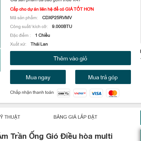
Cấp cho dự án liên hệ để có GIÁ TỐT HƠN
Mã sản phẩm:
CDXP25RVMV
Công suất/ kích cỡ:
9.000BTU
Đặc điểm :
1 Chiều
Xuất xứ:
Thái Lan
Thêm vào giỏ
Mua ngay
Mua trả góp
Chấp nhận thanh toán
Ỹ THUẬT
BẢNG GIÁ LẮP ĐẶT
Âm Trần Ống Gió Điều hòa multi