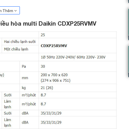
m Thêm
Điều hòa multi Daikin CDXP25RVMV
ulti Daikin CDXP25RVMV nhỏ gọn, tăng
trong trần nhà giúp không gian bên ngoài gọn gàng. Việc lắp đặt
ng gian nội thất cần giấu dàn lạnh. Dàn lạnh nối ống gió multi
này trở nên lý tưởng trong các không gian hẹp.Dàn lạnh điều hòa
200mm cần không gian chỉ 240mm từ vị trí trần treo và phần trần
 các lưới gió. Lưới gió lắp vừa vặn vào trần nhà giúp giữ nguyên