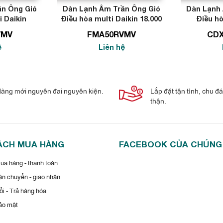
ần Ông Gió
Dàn Lạnh Âm Trần Ông Gió
Dàn Lạnh 
i Daikin
Điều hòa multi Daikin 18.000
Điều hò
TU
BTU
2
VMV
FMA50RVMV
CD
ệ
Liên hệ
àng mới nguyên đai nguyên kiện.
Lắp đặt tận tình, chu đ
ulti Daikin CDXP25RVMV với tính năng ưu
thận.
ÁCH MUA HÀNG
FACEBOOK CỦA CHÚNG
a hàng - thanh toán
t động định mức sử dụng điều khiển từ xa không dây
n chuyển - giao nhận
 người sử dụng.
i - Trả hàng hóa
a trên nhiệt độ phòng ngay lúc khởi động, chỉ có ở điều khiển cho
ảo mật