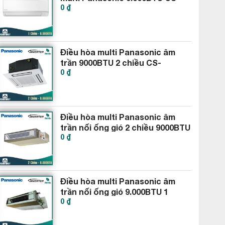
0 ₫
MPS9SKH
Điều hòa multi Panasonic âm
trần 9000BTU 2 chiều CS-
0 ₫
MZ25WB4H8A
Điều hòa multi Panasonic âm
trần nối ống gió 2 chiều 9000BTU
0 ₫
CS-MZ25WD3H8A
Điều hòa multi Panasonic âm
trần nối ống gió 9.000BTU 1
0 ₫
chiều CS-MS9SD3H