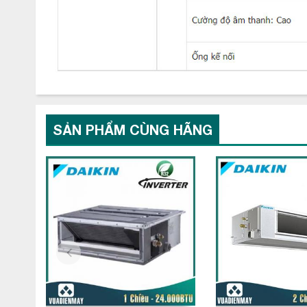
thiết kế ban đầu của căn phòng.
SẢN PHẨM CÙNG HÃNG
prev