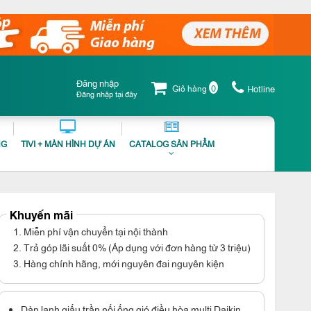
Đăng nhập
0
Giỏ hàng
Hotline
Đăng nhập tại đây
NG
TIVI + MÀN HÌNH DỰ ÁN
CATALOG SẢN PHẨM
Khuyến mãi
1. Miễn phí vận chuyển tại nội thành
2. Trả góp lãi suất 0% (Áp dụng với đơn hàng từ 3 triệu)
3. Hàng chính hãng, mới nguyên đai nguyên kiện
Dàn lạnh giấu trần nối ống gió điều hòa multi Daikin