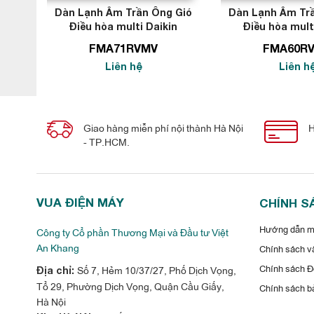
Dàn Lạnh Âm Trần Ông Gió
Dàn Lạnh Âm Tr
Điều hòa multi Daikin
Điều hòa mult
24.000BTU
21.000B
FMA71RVMV
FMA60R
Liên hệ
Liên h
Giao hàng miễn phí nội thành Hà Nội
H
Dàn Lạnh Âm Trần Ông Gió Điều hòa m
- TP.HCM.
việt
- Tốc độ quạt tự động
VUA ĐIỆN MÁY
CHÍNH S
- Chế độ dàn lạnh CDXP25RVMV hoạt động êm
Hướng dẫn mu
Công ty Cổ phần Thương Mại và Đầu tư Việt
- Độ ồn hoạt động của dàn nóng có thể giảm so với độ ồn hoạ
An Khang
Chính sách vậ
- Điều chỉnh chênh lệch 0.5oC để tăng thêm sự thoải mái cho
Chính sách Đổ
Số 7, Hẻm 10/37/27, Phố Dịch Vọng,
Địa chỉ:
- Hoạt động tự động lựa chọn chế độ làm lạnh hoặc sưởi ấm dự
Tổ 29, Phường Dịch Vọng, Quận Cầu Giấy,
Chính sách b
Hà Nội
hệ thống dàn nóng 2 chiều lạnh sưởi BRC086A11.