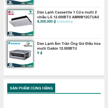
- Hẹn giờ bật / tắt tự động
Dàn Lạnh Cassettle 1 Cửa multi 2
- Chế độ hoạt động ban đêm
chiều LG 12.000BTU AMNW12GTUA0
8,200,000 ₫
8,350,000 ₫
- Điều khiển DIII-net (tùy chọn)
- Tự động khởi động lại khi mất điện
- Tự chẩn đoán lỗi
Dàn Lạnh Âm Trần Ông Gió Điều hòa
multi Daikin 12.000BTU
0 ₫
CDXM35RVMV
SẢN PHẨM CÙNG HÃNG