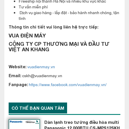
Freeship nội thành Hà Nội và nhiều khu vực khác
Tư vấn miễn phí
Dịch vụ giao hàng - lắp đặt - bảo hành nhanh chóng, tận
tình
Thông tin chi tiết vui lòng liên hệ trực tiếp:
VUA ĐIỆN MÁY
CÔNG TY CP THƯƠNG MẠI VÀ ĐẦU TƯ
VIỆT AN KHANG
vuadienmay.vn
Website:
cskh@vuadienmay.vn
Email:
Dàn Lạnh Âm Trần Ông Gió Điều hòa multi
https://www.facebook.com/vuadienmay.vn/
Fanpage:
Daikin CDXP35RVMV với tính năng ưu việt
- Tốc độ quạt tự động
- Chế độ dàn lạnh CDXP35RVMV hoạt động êm
CÓ THỂ BẠN QUAN TÂM
- Độ ồn hoạt động của dàn nóng có thể giảm so với độ ồn hoạt
Dàn lạnh treo tường điều hòa multi
động định mức sử dụng điều khiển từ xa không dây
Panasonic 12.000BTU CS-MPS12SKH