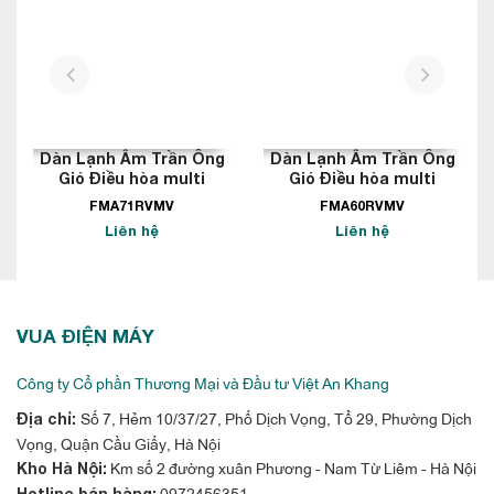
prev
next
Dàn Lạnh Âm Trần Ông
Dàn Lạnh Âm Trần Ông
Gió Điều hòa multi
Gió Điều hòa multi
Daikin 24.000BTU
Daikin 21.000BTU
FMA71RVMV
FMA60RVMV
Liên hệ
Liên hệ
VUA ĐIỆN MÁY
Công ty Cổ phần Thương Mại và Đầu tư Việt An Khang
Số 7, Hẻm 10/37/27, Phố Dịch Vọng, Tổ 29, Phường Dịch
Địa chỉ:
Vọng, Quận Cầu Giấy, Hà Nội
Km số 2 đường xuân Phương - Nam Từ Liêm - Hà Nội
Kho Hà Nội:
0972456351
Hotline bán hàng: