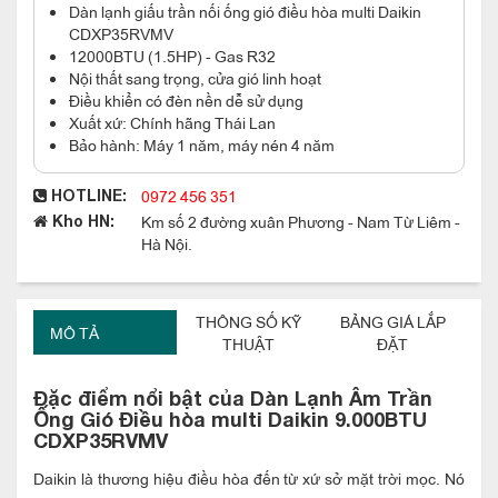
Dàn lạnh giấu trần nối ống gió điều hòa multi Daikin
CDXP35RVMV
12000BTU (1.5HP) - Gas R32
Nội thất sang trọng, cửa gió linh hoạt
Điều khiển có đèn nền dễ sử dụng
Xuất xứ: Chính hãng Thái Lan
Bảo hành: Máy 1 năm, máy nén 4 năm
0972 456 351
HOTLINE:
Km số 2 đường xuân Phương - Nam Từ Liêm -
Kho HN:
Hà Nội.
THÔNG SỐ KỸ
BẢNG GIÁ LẮP
MÔ TẢ
THUẬT
ĐẶT
Đặc điểm nổi bật của Dàn Lạnh Âm Trần
Ống Gió Điều hòa multi Daikin 9.000BTU
CDXP35RVMV
Daikin là thương hiệu điều hòa đến từ xứ sở mặt trời mọc. Nó