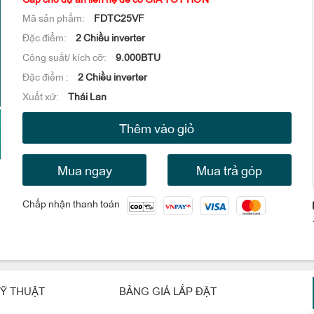
Mã sản phẩm:
FDTC25VF
Đặc điểm:
2 Chiều inverter
Công suất/ kích cỡ:
9.000BTU
Đặc điểm :
2 Chiều inverter
Xuất xứ:
Thái Lan
Thêm vào giỏ
Mua ngay
Mua trả góp
Chấp nhận thanh toán
Ỹ THUẬT
BẢNG GIÁ LẮP ĐẶT