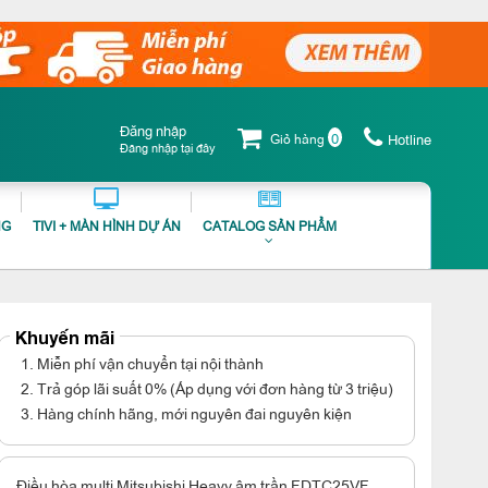
Đăng nhập
0
Giỏ hàng
Hotline
Đăng nhập tại đây
NG
TIVI + MÀN HÌNH DỰ ÁN
CATALOG SẢN PHẨM
Khuyến mãi
1. Miễn phí vận chuyển tại nội thành
2. Trả góp lãi suất 0% (Áp dụng với đơn hàng từ 3 triệu)
3. Hàng chính hãng, mới nguyên đai nguyên kiện
Điều hòa multi Mitsubishi Heavy âm trần FDTC25VF