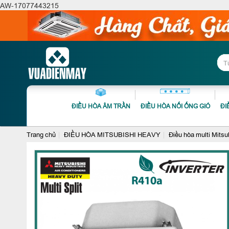
AW-17077443215
ĐIỀU HÒA ÂM TRẦN
ĐIỀU HÒA NỐI ỐNG GIÓ
ĐI
Trang chủ
ĐIỀU HÒA MITSUBISHI HEAVY
Điều hòa multi Mits