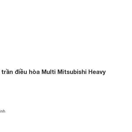
 kế nhỏ gọn
(Kích thước thân máy: 248X570X570mm, kích thước
ng nét tinh tế mang lại vẻ đẹp hoàn mẽ cho căn phòng của Bạn.
 lắp đặt cho diện tích khoảng dưới 15m2: Phòng ngủ, phòng làm
ốn điện của đ
iều hòa multi Mitsubishi
 trang bị công nghệ biến tần DC Pam Inverter thay đổi công suất
trần điều hòa Multi Mitsubishi Heavy
giúp tiết kiệm điện năng vượt trội.
ình