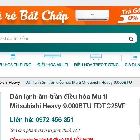
ỀU HÒA TỦ ĐỨNG
ĐIỀU HÒA MULTI
ĐIỀU HÒA TREO TƯỜNG
GIA DỤ
ubishi Heavy
Dàn lạnh âm trần điều hòa Multi Mitsubishi Heavy 9.000BTU
Dàn lạnh âm trần điều hòa Multi
Mitsubishi Heavy 9.000BTU
FDTC25VF
Liên hệ: 0972 456 351
Giá sản phẩm đã bao gồm thuế VAT
Cấp cho dự án liên hệ để có GIÁ TỐT HƠN