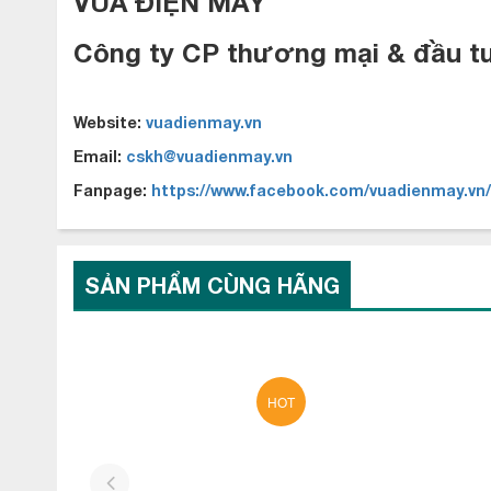
VUA ĐIỆN MÁY
Công ty CP thương mại & đầu t
Website:
vuadienmay.vn
Email:
cskh@vuadienmay.vn
Fanpage:
https://www.facebook.com/vuadienmay.vn/
SẢN PHẨM CÙNG HÃNG
Hơn nữa, Nhờ được tích hợp công nghệ inverter mà biên độ ch
thoải mái dễ chịu, cũng như máy vận hành êm ái giúp bạn có 
HOT
ngơi trọn vẹn.
Điều hòa multi Mitsubishi Heavy FDTC
prev