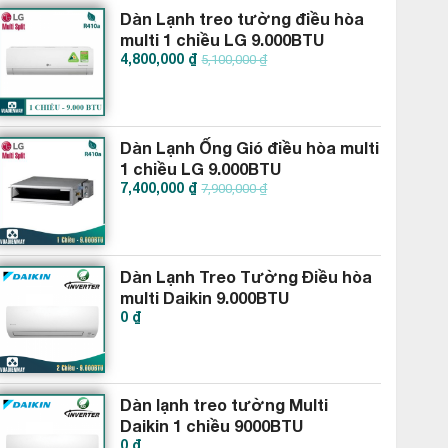
Dàn Lạnh treo tường điều hòa
multi 1 chiều LG 9.000BTU
4,800,000 ₫
AMNQ09GSJB0
5,100,000 ₫
Dàn Lạnh Ống Gió điều hòa multi
1 chiều LG 9.000BTU
7,400,000 ₫
AMNQ09GL1A0
7,900,000 ₫
Dàn Lạnh Treo Tường Điều hòa
multi Daikin 9.000BTU
0 ₫
CTXM25RVMV
Dàn lạnh treo tường Multi
Daikin 1 chiều 9000BTU
0 ₫
CTKM25RVMV