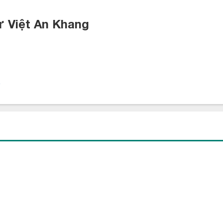
ư Việt An Khang
ênh lệch nhiệt độ rất thấp (Chỉ từ 0.50C đến 1.50C) mang lại sự
tăng hiệu quả trong công việc cũng như có những phút giây nghỉ
25VF p
hân phối khí mạnh mẽ, đồng đều