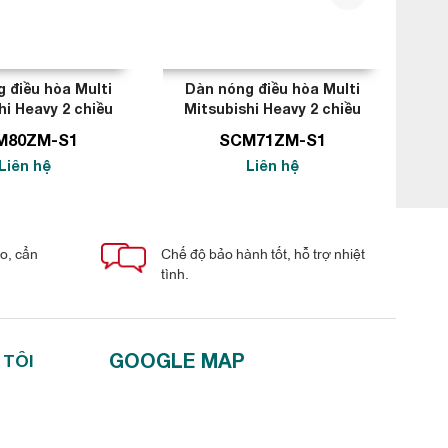
 điều hòa Multi
Dàn nóng điều hòa Multi
Dà
hi Heavy 2 chiều
Mitsubishi Heavy 2 chiều
Mi
7.000BTU
24.000BTU
M80ZM-S1
SCM71ZM-S1
Liên hệ
Liên hệ
áo, cẩn
Chế độ bảo hành tốt, hỗ trợ nhiệt
tình.
GOOGLE MAP
 TÔI