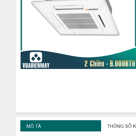
MÔ TẢ
THÔNG SỐ K