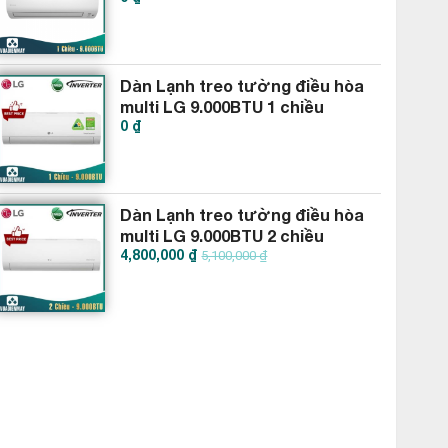
Dàn Lạnh treo tường điều hòa
multi LG 9.000BTU 1 chiều
0 ₫
AMNQ09GSJA0
Dàn Lạnh treo tường điều hòa
multi LG 9.000BTU 2 chiều
4,800,000 ₫
AMNW09GSJB0
5,100,000 ₫