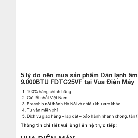
Điều hòa multi Mitsubishi Heavy FDTC25VF âm trần có thiết
mặt nạ: 35X700X700mm)
màu trắng sang trọng hiện đại, đườ
Với công suất 9000BTU, Mitsubishi Heavy FDTC25VF phù hợp
việc, phòng sách…
Công nghệ DC Pam Inverter không lo t
Heavy FDTC25VF
Điểm nổi bật của điều hòa multi Mitsubishi Heavy là máy được
5 lý do nên mua sản phẩm
Dàn lạnh âm 
vận hành thông qua việc điều chỉnh tần số nhịp nhàng phù hợp 
9.000BTU FDTC25VF
tại Vua Điện Máy
100% hàng chính hãng
Giá tốt nhất Việt Nam
Freeship nội thành Hà Nội và nhiều khu vực khác
Tư vấn miễn phí
Dịch vụ giao hàng – lắp đặt – bảo hành nhanh chóng, tận t
Thông tin chi tiết vui lòng liên hệ trực tiếp: